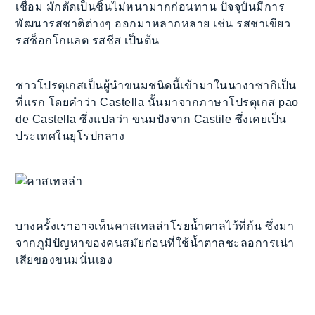
เชื่อม มักตัดเป็นชิ้นไม่หนามากก่อนทาน ปัจจุบันมีการ
พัฒนารสชาติต่างๆ ออกมาหลากหลาย เช่น รสชาเขียว
รสช็อกโกแลต รสชีส เป็นต้น
ชาวโปรตุเกสเป็นผู้นำขนมชนิดนี้เข้ามาในนางาซากิเป็น
ที่แรก โดยคำว่า Castella นั้นมาจากภาษาโปรตุเกส pao
de Castella ซึ่งแปลว่า ขนมปังจาก Castile ซึ่งเคยเป็น
ประเทศในยุโรปกลาง
บางครั้งเราอาจเห็นคาสเทลล่าโรยน้ำตาลไว้ที่ก้น ซึ่งมา
จากภูมิปัญหาของคนสมัยก่อนที่ใช้น้ำตาลชะลอการเน่า
เสียของขนมนั่นเอง