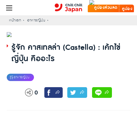
คูปอง
หน้าแรก
อาหารญี่ปุ่น
รู้จัก คาสเทลล่า (Castella) : เค้กไข่
ญี่ปุ่น คืออะไร
0