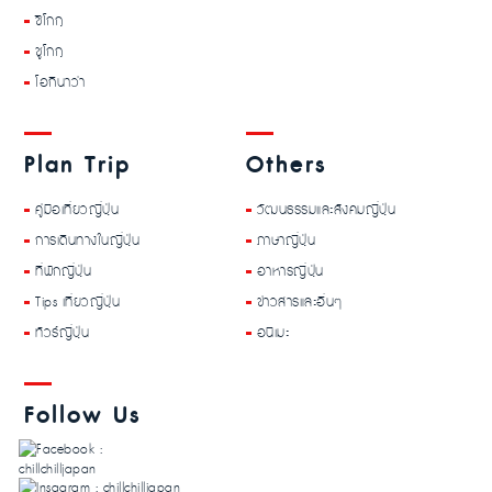
ชิโกกุ
ชูโกกุ
โอกินาว่า
Plan Trip
Others
คู่มือเที่ยวญี่ปุ่น
วัฒนธรรมและสังคมญี่ปุ่น
การเดินทางในญี่ปุ่น
ภาษาญี่ปุ่น
ที่พักญี่ปุ่น
อาหารญี่ปุ่น
Tips เที่ยวญี่ปุ่น
ข่าวสารและอื่นๆ
ทัวร์ญี่ปุ่น
อนิเมะ
Follow Us