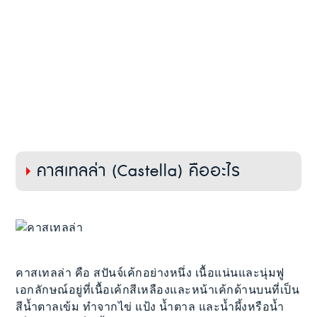
คาสเทลล่า (Castella) คืออะไร
คาสเทลล่า คือ สปันจ์เค้กอย่างหนึ่ง เนื้อแน่นและนุ่มฟู
เอกลักษณ์อยู่ที่เนื้อเค้กสีเหลืองและหน้าเค้กด้านบนที่เป็น
สีน้ำตาลเข้ม ทำจากไข่ แป้ง น้ำตาล และน้ำผึ้งหรือน้ำ