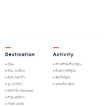
Destination
Activity
ญี่ปุ่น
สถานที่ท่องเที่ยวญี่ปุ่น
คันโต (โตเกียว)
ร้านอาหารที่ญี่ปุ่น
คันไซ (โอซาก้า)
ช้อปปิ้งญี่ปุ่น
จูบุ (นาโกย่า)
แพลนเที่ยวญี่ปุ่น
ฮอกไกโด (Hokkaido)
คิวชู (ฟุกุโอกะ)
โทโฮคุ (เซนได)