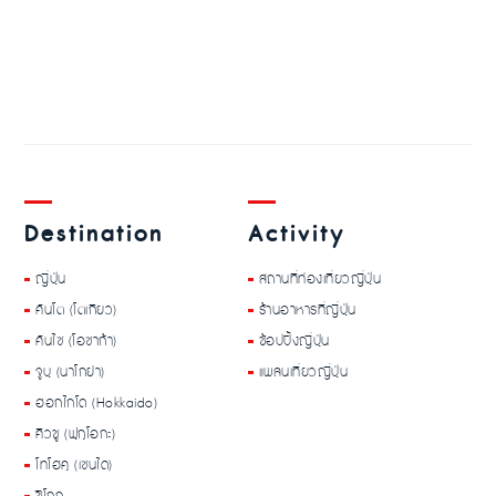
Destination
Activity
ญี่ปุ่น
สถานที่ท่องเที่ยวญี่ปุ่น
คันโต (โตเกียว)
ร้านอาหารที่ญี่ปุ่น
คันไซ (โอซาก้า)
ช้อปปิ้งญี่ปุ่น
จูบุ (นาโกย่า)
แพลนเที่ยวญี่ปุ่น
ฮอกไกโด (Hokkaido)
คิวชู (ฟุกุโอกะ)
โทโฮคุ (เซนได)