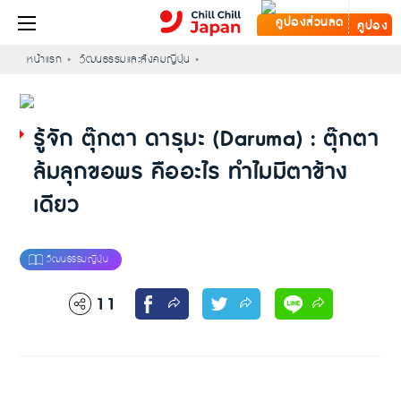
คูปอง
หน้าแรก
วัฒนธรรมและสังคมญี่ปุ่น
รู้จัก ตุ๊กตา ดารุมะ (Daruma) : ตุ๊กตา
ล้มลุกขอพร คืออะไร ทำไมมีตาข้าง
เดียว
11