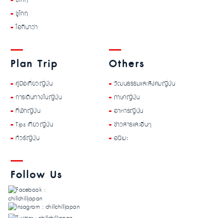
ชิโกกุ
ชูโกกุ
โอกินาว่า
Plan Trip
Others
คู่มือเที่ยวญี่ปุ่น
วัฒนธรรมและสังคมญี่ปุ่น
การเดินทางในญี่ปุ่น
ภาษาญี่ปุ่น
ที่พักญี่ปุ่น
อาหารญี่ปุ่น
Tips เที่ยวญี่ปุ่น
ข่าวสารและอื่นๆ
ทัวร์ญี่ปุ่น
อนิเมะ
Follow Us