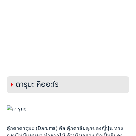
ดารุมะ คืออะไร
ตุ๊กตาดารุมะ (Daruma) คือ ตุ๊กตาล้มลุกของญี่ปุ่น ทรง
กลมไม่มีแขนขา ทำจากไม้ ด้านในกลวง มักเป็นสีแดง