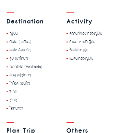
Destination
Activity
ญี่ปุ่น
สถานที่ท่องเที่ยวญี่ปุ่น
คันโต (โตเกียว)
ร้านอาหารที่ญี่ปุ่น
คันไซ (โอซาก้า)
ช้อปปิ้งญี่ปุ่น
จูบุ (นาโกย่า)
แพลนเที่ยวญี่ปุ่น
ฮอกไกโด (Hokkaido)
คิวชู (ฟุกุโอกะ)
โทโฮคุ (เซนได)
ชิโกกุ
ชูโกกุ
โอกินาว่า
Plan Trip
Others