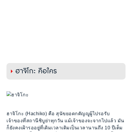
ฮาจิโกะ คือใคร
ฮาจิโกะ (Hachiko) คือ สุนัขยอดกตัญญูผู้ไปรอรับ
เจ้าของที่สถานีชิบูย่าทุกวัน แม้เจ้าของจะจากไปแล้ว มัน
ก็ยังคงเฝ้ารออยู่ที่เดิมเวลาเดิมเป็นเวลานานถึง 10 ปีเต็ม