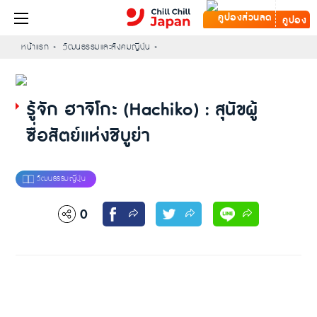
คูปอง
หน้าแรก
วัฒนธรรมและสังคมญี่ปุ่น
รู้จัก ฮาจิโกะ (Hachiko) : สุนัขผู้
ซื่อสัตย์แห่งชิบูย่า
0