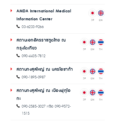
AMDA International Medical
Information Center
03-6233-9266
สถานเอกอัครราชทูตไทย ณ
กรุงโตเกียว
090-4435-7812
สถานกงสุลใหญ่ ณ นครโอซาก้า
090-1895-0987
สถานกงสุลใหญ่ ณ เมืองฟุกุโอ
กะ
090-2585-3027 หรือ 090-9572-
1515