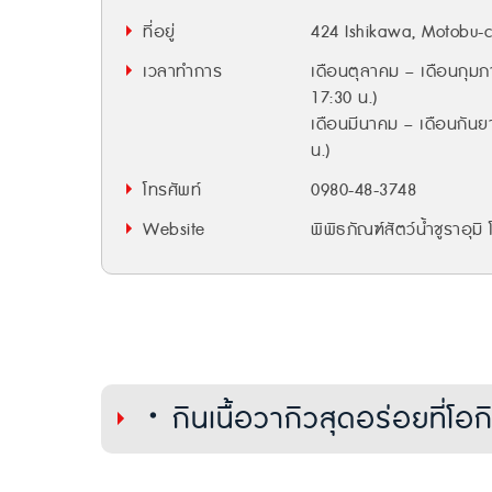
ที่อยู่
424 Ishikawa, Motobu-c
เวลาทำการ
เดือนตุลาคม – เดือนกุมภา
17:30 น.)
เดือนมีนาคม – เดือนกันยา
น.)
โทรศัพท์
0980-48-3748
Website
พิพิธภัณฑ์สัตว์น้ำชูราอุมิ 
・กินเนื้อวากิวสุดอร่อยที่โอกิ