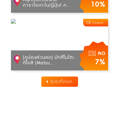
10%
คาราโอเกะในญี่ปุ่น! ค...
Discount
ลด
[คูปองส่วนลด] มัทสึโมโตะ
7%
คิโยชิ (Matsu...
คูปองทั้งหมด