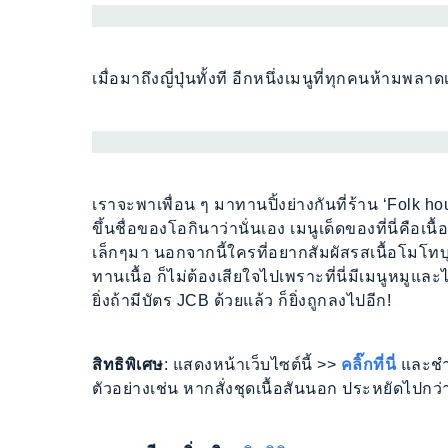
เมื่อมาถึงญี่ปุ่นทั้งที อีกหนึ่งเมนูที่ทุกคนห้ามพลา
เราจะพาเพื่อน ๆ มาทานปิ้งย่างกันที่ร้าน ‘Folk ho
ขึ้นชื่อของโอกินาว่านั่นเอง เมนูเด็ดของที่นี่คือเน
เล็กๆมา นอกจากนี้ใครที่อยากสัมผัสรสเนื้อโมโทบ
ทานเนื้อ ก็ไม่ต้องเสียใจไปเพราะที่นี่มีเมนูหมูแล
ยิ่งถ้ามีบัตร JCB ด้วยแล้ว ก็ยิ่งถูกลงไปอีก!
สิทธิพิเศษ
: แสดงหน้าเว็บไซต์นี้ >>
คลิ๊กที่นี่
และชำร
ตัวอย่างเช่น หากสั่งชุดเนื้อสันนอก ประหยัดไปกว่