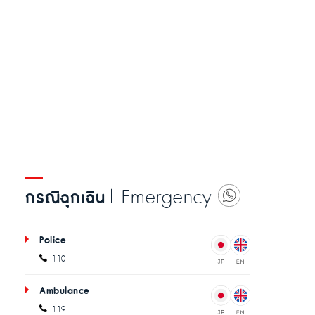
| Emergency
กรณีฉุกเฉิน
Police
110
Ambulance
119