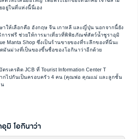
ยสัตว์ทะเลน้อยใหญ่ โดยพระเอกของที่นี่ก็คือ เจ้าฉลาม
่ในที่แห่งนี้นี่เอง
ษาให้เลือกคือ อังกฤษ จีน เกาหลี และญี่ปุ่น นอกจากนี้ยัง
การฟรี ช่วยให้การมาเที่ยวที่พิพิธภัณฑ์สัตว์น้ำชูราอุมิ
ue Manta Shop ซึ่งเป็นร้านขายของที่ระลึกของที่นี่นะ
ตมันม่วงที่เป็นของขึ้นชื่อของโอกินาว่าอีกด้วย
้วยบัตรเครดิต JCB ที่ Tourist Information Center T
หากไปกันเป็นครอบครัว 4 คน (คุณพ่อ คุณแม่ และลูกชั้น
ยน
อุมิ โอกินาว่า