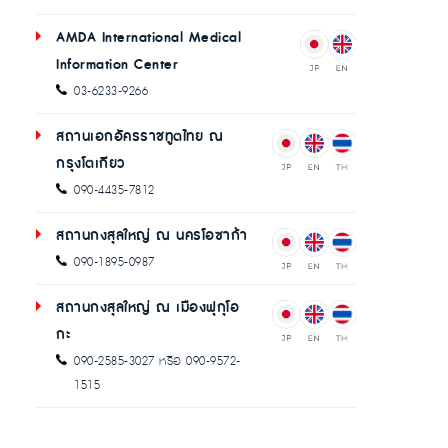
AMDA International Medical
Information Center
03-6233-9266
สถานเอกอัครราชทูตไทย ณ
กรุงโตเกียว
090-4435-7812
สถานกงสุลใหญ่ ณ นครโอซาก้า
090-1895-0987
สถานกงสุลใหญ่ ณ เมืองฟุกุโอ
กะ
090-2585-3027 หรือ 090-9572-
1515