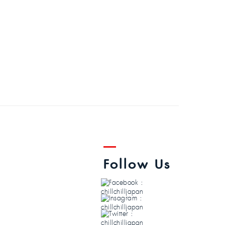
Follow Us