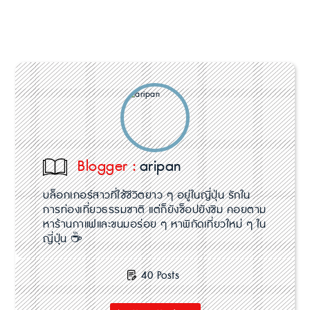
Blogger :
aripan
บล็อกเกอร์สาวที่ใช้ชีวิตยาว ๆ อยู่ในญี่ปุ่น รักใน
การท่องเที่ยวธรรมชาติ แต่ก็ยังช็อปยังชิม คอยตาม
หาร้านกาแฟและขนมอร่อย ๆ หาพิกัดเที่ยวใหม่ ๆ ใน
ญี่ปุ่น ☕
40 Posts