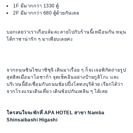
1F มีมากกว่า 1330 ตู้
2F มีมากกว่า 680 ตู้ด้วยกันเลย
บอกเลยว่าเราเกือบล้มละลายไปกับร้านนี้เหมือนกัน หมุน
ได้กาชาน่ารัก ๆ มาเพียบเลยค่ะ
จากถนนชินไซบาชิซุจิ เดินมาเรื่อย ๆ ก็จะเจอพิกัดถ่ายรูป
สุดฮิตเมื่อมาโอซาก้า จุดเช็คอินอย่างป้ายกูลิโกะ และ
บริเวณนี้ยังเชื่อมกับถนนช้อปปิ้งโดทงบุริด้วย เรียกได้ว่า
จากโรงแรมเดินเที่ยว เดินช้อปกันเพลิน ๆ ได้เลย
ใครสนใจจะพักที่ APA HOTEL สาขา Namba
Shinsaibashi Higashi