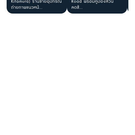
Kitamura) ร้านขายอุปกรณ์
Road พร้อมคูปองส่วน
G
ถ่ายภาพแนวหน้...
ลดช้...
พ