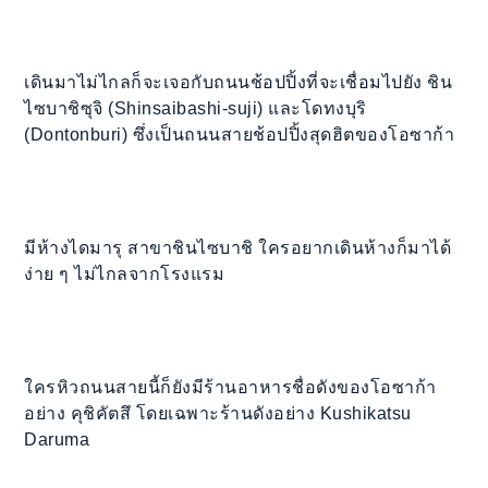
เดินมาไม่ไกลก็จะเจอกับถนนช้อปปิ้งที่จะเชื่อมไปยัง ชิน
ไซบาชิซุจิ (Shinsaibashi-suji) และโดทงบุริ
(Dontonburi) ซึ่งเป็นถนนสายช้อปปิ้งสุดฮิตของโอซาก้า
มีห้างไดมารุ สาขาชินไซบาชิ ใครอยากเดินห้างก็มาได้
ง่าย ๆ ไม่ไกลจากโรงแรม
ใครหิวถนนสายนี้ก็ยังมีร้านอาหารชื่อดังของโอซาก้า
อย่าง คุชิคัตสึ โดยเฉพาะร้านดังอย่าง Kushikatsu
Daruma