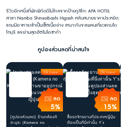
รีวิวอีกหนึ่งที่พักพิกัดดีไม่ไกลจากป้ายกูลิโกะ APA HOTEL
สาขา Namba Shinsaibashi Higash หลับสบายราคาประหยัด
แถมมีอาหารเช้าเป็นเซ็ตเนื้อย่าง เหมาะกับจะแพลนเที่ยวแถบโด
โทบุริ และย่านสุดฮิตในโอซาก้า
คูปองส่วนลดที่น่าสนใจ
Discount
Discount
ลด
ลด
5%
15%
[คูปองส่วนลด] ร้านกล้องคิ
ซื้อรถจักรยานที่ประเทศญี่ปุ่น
เ
ตะมุระ (Kamera no
ต้องเป็นที่นี่เท่านั้น Y’s
F