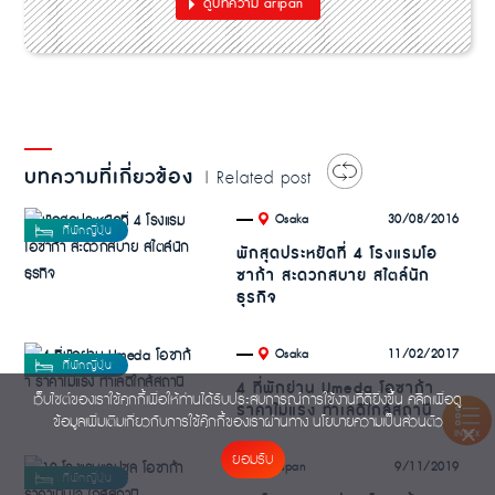
ดูบทความ aripan
บทความที่เกี่ยวข้อง
| Related post
.
30/08/2016
Osaka
พักสุดประหยัดที่ 4 โรงแรมโอ
ซาก้า สะดวกสบาย สไตล์นัก
ธุรกิจ
.
11/02/2017
Osaka
4 ที่พักย่าน Umeda โอซาก้า
เว็บไซต์ของเราใช้คุกกี้เพื่อให้ท่านได้รับประสบการณ์การใช้งานที่ดียิ่งขึ้น คลิกเพื่อดู
ราคาไม่แรง ทำเลดีใกล้สถานี
ข้อมูลเพิ่มเติมเกี่ยวกับการใช้คุ๊กกี้ของเราผ่านทาง
นโยบายความเป็นส่วนตัว
INDEX
ยอมรับ
.
9/11/2019
Japan