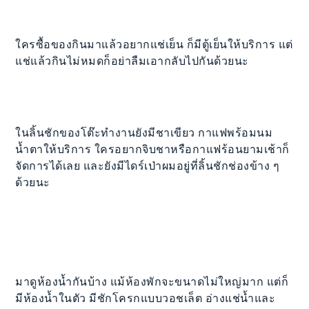
ใครซื้อของกินมาแล้วอยากแช่เย็น ก็มีตู้เย็นให้บริการ แต่
แช่แล้วกินไม่หมดก็อย่าลืมเอากลับไปกันด้วยนะ
ในลิ้นชักของโต๊ะทำงานยังมีชาเขียว กาแฟพร้อมนม
น้ำตาให้บริการ ใครอยากจิบชาหรือกาแฟร้อนยามเช้าก็
จัดการได้เลย และยังมีไดร์เป่าผมอยู่ที่ลิ้นชักช่องข้าง ๆ
ด้วยนะ
มาดูห้องน้ำกันบ้าง แม้ห้องพักจะขนาดไม่ใหญ่มาก แต่ก็
มีห้องน้ำในตัว มีชักโครกแบบวอชเล็ต อ่างแช่น้ำและ