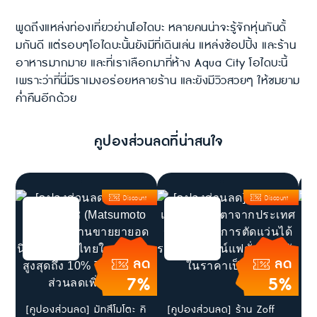
พูดถึงแหล่งท่องเที่ยวย่านโอไดบะ หลายคนน่าจะรู้จักหุ่นกันดั้
มกันดี แต่รอบๆโอไดบะนั้นยังมีที่เดินเล่น แหล่งช้อปปิ้ง และร้าน
อาหารมากมาย และที่เราเลือกมาที่ห้าง Aqua City โอไดบะนี้
เพราะว่าที่นี่มีราเมงอร่อยหลายร้าน และยังมีวิวสวยๆ ให้ชมยาม
ค่ำคืนอีกด้วย
คูปองส่วนลดที่น่าสนใจ
Discount
Discount
ลด
ลด
7%
5%
[คูปองส่วนลด] มัทสึโมโตะ คิ
[คูปองส่วนลด] ร้าน Zoff
ส