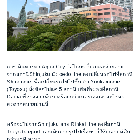
การเดินทางมา Aqua City โอไดบะ ก็แสนจะง่ายดาย
จากสถานีShinjuku นั่ง oedo line ลงเปลี่ยนรถไฟที่สถานี
Shiodome เพื่อเปลี่ยนรถไฟไปขึ้นสายYurikamome
(Toyosu) นั่งชิลๆไปแค่ 5 สถานี เพื่อที่จะลงที่สถานี
Daiba ที่ห่างจากห้างแค่ร้อยกว่าเมตรเองนะ อะไรจะ
สะดวกสบายปานนี้
หรือจะไปจากShinjuku สาย Rinkai line ลงที่สถานี
Tokyo teleport และเดินถ่ายรูปไปเรื่อยๆ ก็ใช้เวลาแค่สิบ
กว่านาทีเองนะ