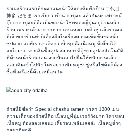
ราเมงร้านแรกที่จะมาแนะนำให้ลองชิมคือร้าน 二代目
博多 だるま เราเรียกว่าร้าน ดารุมะ แล้วกันนะ เพราะมี
ตุ๊กตาดารุมะที่ถือเป็นของนำโชคของญี่ปุ่นอยู่ด้านหน้า
ร้าน เพราะเค้ามาจากฮากาตะแห่งเกาะคิวชู แล้วราเมง
ที่เจ้าของร้านทำก็เลื่องลือในเรื่องความเข้มข้นของน้ำ
ซุปมาก แต่ที่เราว่าเด็ดกว่าน้ำซุปคือเนื้อหมู ที่เคี้ยวได้
สะใจมาก จ่ายเงินซื้อคูปองอาหารที่ตู้ขายคูปองอัตโนมัติ
ที่ด้านหน้าร้านก่อน จากนั้นเอาไปยื่นให้พนักงานแล้ว
ค่อยเดินเข้าไปนั่ง ใครอยากเพิ่มหมูชาชูหรือไข่ต้มก็ต้อง
ซื้อที่เครื่องนี้ด้วยเหมือนกัน
ถ้วยนี้มีชื่อว่า Special chashu ramen ราคา 1300 เยน
ความเด็ดของถ้วยนี้คือ เนื้อหมูที่นุ่มเวอร์วังมาก ใครชอบ
เนื้อหมู ต้องลองเลยนะ เคี้ยวจนเพลินเลยล่ะ เนื้อหมูฉ่ำๆ
รสชาติพอดี