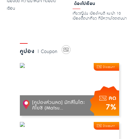
ต้องไปเยือน
เที่ยวญี่ปุ่น เมืองไหนดี แนะนำ 10
เมืองเด็ดน่าเที่ยว ที่มีความโดดเด่นน่า
สนใจ ท...
คูปอง
| Coupon
Discount
ลด
[คูปองส่วนลด] มัทสึโมโตะ
7%
คิโยชิ (Matsu...
Discount