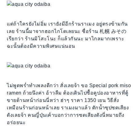
แต่ถ้าใครยังไม่อิ่ม เรายังมีอีกร้านราเมง อยู่ตรงข้ามกัน
เลย ร้านนี้มาจากฮอกไกโดเลยนะ ชื่อร้าน 札幌 みその
เรียกว่า ร้านมิโสะโนะ ก็แล้วกันนะ มาไกลมากเพราะ
ฉะนั้นต้องมีความพิเศษแน่นอน
ไม่พูดพร่ำทำเพลงดีกว่า สั่งเลยจ้า ขอ Special pork miso
ramen ถ้วยนึงค่า อ้าวลืม ต้องเดินไปซื้อคูปองอาหารที่ตู้
ขายด้านหน้าก่อนนี่หว่า ฮ่าๆ ราคา 1350 เยน วิธีสั่ง
เหมือนร้านก่อนหน้าเลย ราเมงมาแล้ว ตักน้ำซุปซดเสียง
ดังเลยจ้า คนญี่ปุ่นเค้าบอกว่าการซดเสียงดังนี่หมายถึง
อร่อยนะ