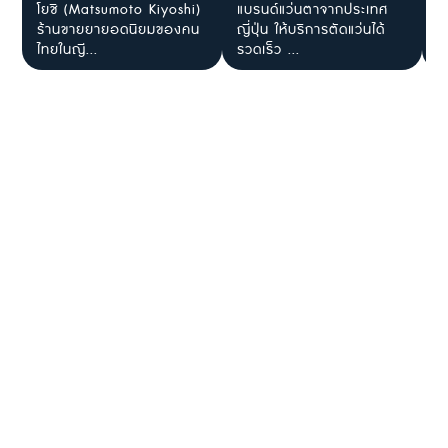
โยชิ (Matsumoto Kiyoshi)
แบรนด์แว่นตาจากประเทศ
ใ
ร้านขายยายอดนิยมของคน
ญี่ปุ่น ให้บริการตัดแว่นได้
J
ไทยในญี...
รวดเร็ว ...