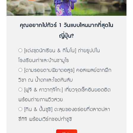
คุณอยากไปทัวร์ 1 วันแบบไหนมากที่สุดใน
ญี่ปุ่น?
[แต่งชุดนักเรียน & กิโมโน] ถ่ายรูปปใน
โรงเรียนเก่าและบ้านซามูไร
[ตามรอยดาบพิฆาตอสูร] คอสเพลย์ฉากฝึก
วิชา ณ น้ำตกและโขดหินลับ
[ฟูจิ & คาวากุจิโกะ] เที่ยวจุดเช็คอินยอดฮิต
พร้อมถ่ายภาพวิวสวย
[กิน & ปั้นซูชิ] ตะลุยของอร่อยที่ตลาดปลา
ซึกิจิ พร้อมเวิร์กชอปทำซูชิ