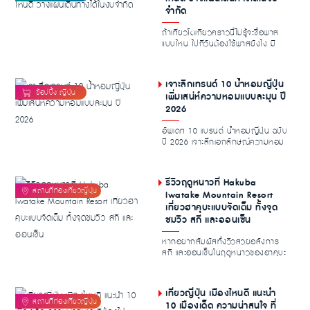
จำกัด
ถ้าเที่ยวโตเกียวคราวนี้ไม่รู้จะซื้อพาส
แบบไหน ไปกี่วันต้องใช้พาสยังไง มี
คำถามใน...
เจาะลึกเทรนด์ 10 น้ำหอมญี่ปุ่น
เพิ่มเสน่ห์ความหอมแบบละมุน ปี
2026
อัพเดท 10 แบรนด์ น้ำหอมญี่ปุ่น ฉบับ
ปี 2026 เจาะลึกเอกลักษณ์ความหอม
ละมุนพร้อมไก...
รีวิวฤดูหนาวที่ Hakuba
Iwatake Mountain Resort
เที่ยวฮาคุบะแบบจัดเต็ม ทั้งจุด
ชมวิว สกี และออนเซ็น
หากอยากสัมผัสทั้งวิวสวยอลังการ
สกี และออนเซ็นในฤดูหนาวของฮาคุบะ
Hakuba Iwatake...
เที่ยวญี่ปุ่น เมืองไหนดี แนะนำ
10 เมืองเด็ด ความน่าสนใจ ที่