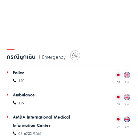
กรณีฉุกเฉิน
| Emergency
Police
110
Ambulance
119
AMDA International Medical
Information Center
03-6233-9266