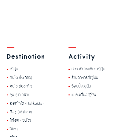
Destination
Activity
ญี่ปุ่น
สถานที่ท่องเที่ยวญี่ปุ่น
คันโต (โตเกียว)
ร้านอาหารที่ญี่ปุ่น
คันไซ (โอซาก้า)
ช้อปปิ้งญี่ปุ่น
จูบุ (นาโกย่า)
แพลนเที่ยวญี่ปุ่น
ฮอกไกโด (Hokkaido)
คิวชู (ฟุกุโอกะ)
โทโฮคุ (เซนได)
ชิโกกุ