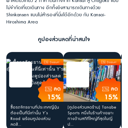
พาสเดียวเที่ยว 2 ภาค เดินทางจาก Kansai สู่ Chugoku แบบ
ไม่จำกัดเที่ยวเดินทาง อีกทั้งยังสามารถเดินทางด้วย
Shinkansen แบบไม่สำรองที่นั่งได้อีกด้วย กับ Kansai-
Hiroshima Area
คูปองส่วนลดที่น่าสนใจ
Discount
Discount
ลด
ลด
15%
15%
ซื้อรถจักรยานที่ประเทศญี่ปุ่น
[คูปองส่วนลดร้าน] Tanabe
[
ต้องเป็นที่นี่เท่านั้น Y’s
Sports หนึ่งในร้านค้าเฉพาะ
ต
Road พร้อมคูปองส่วน
ทางด้านสกีที่ใหญ่ที่สุดในญี่
K
ลดช้...
ป...
ถ