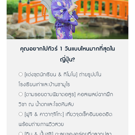
คุณอยากไปทัวร์ 1 วันแบบไหนมากที่สุดใน
ญี่ปุ่น?
[แต่งชุดนักเรียน & กิโมโน] ถ่ายรูปปใน
โรงเรียนเก่าและบ้านซามูไร
[ตามรอยดาบพิฆาตอสูร] คอสเพลย์ฉากฝึก
วิชา ณ น้ำตกและโขดหินลับ
[ฟูจิ & คาวากุจิโกะ] เที่ยวจุดเช็คอินยอดฮิต
พร้อมถ่ายภาพวิวสวย
[กิน & ปั้นซูชิ] ตะลุยของอร่อยที่ตลาดปลา