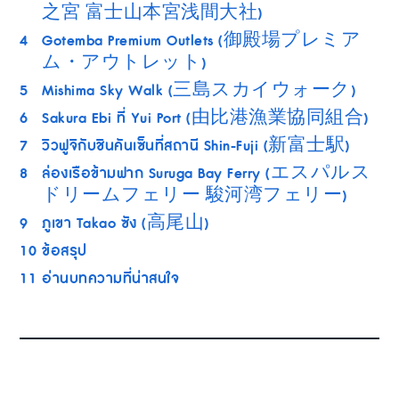
之宮 富士山本宮浅間大社)
4
Gotemba Premium Outlets (御殿場プレミア
ム・アウトレット)
5
Mishima Sky Walk (三島スカイウォーク)
6
Sakura Ebi ที่ Yui Port (由比港漁業協同組合)
7
วิวฟูจิกับชินคันเซ็นที่สถานี Shin-Fuji (新富士駅)
8
ล่องเรือข้ามฟาก Suruga Bay Ferry (エスパルス
ドリームフェリー 駿河湾フェリー)
9
ภูเขา Takao ซัง (高尾山)
10
ข้อสรุป
11
อ่านบทความที่น่าสนใจ