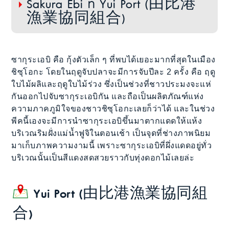
Sakura Ebi ที่ Yui Port (由比港
漁業協同組合)
ซากุระเอบิ คือ กุ้งตัวเล็ก ๆ ที่พบได้เยอะมากที่สุดในเมือง
ชิซุโอกะ โดยในฤดูจับปลาจะมีการจับปีละ 2 ครั้ง คือ ฤดู
ใบไม้ผลิและฤดูใบไม้ร่วง ซึ่งเป็นช่วงที่ชาวประมงจะแห่
กันออกไปจับซากุระเอบิกัน และถือเป็นผลิตภัณฑ์แห่ง
ความภาคภูมิใจของชาวชิซุโอกะเลยก็ว่าได้ และในช่วง
พีคนี้เองจะมีการนำซากุระเอบิขึ้นมาตากแดดให้แห้ง
บริเวณริมฝั่งแม่น้ำฟูจิในตอนเช้า เป็นจุดที่ช่างภาพนิยม
มาเก็บภาพความงามนี้ เพราะซากุระเอบิที่ผึ่งแดดอยู่ทั่ว
บริเวณนั้นเป็นสีแดงสดสวยราวกับทุ่งดอกไม้เลยล่ะ
Yui Port (由比港漁業協同組
合)