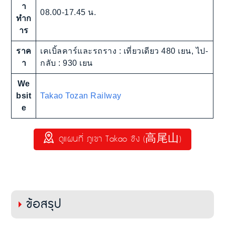
า
08.00-17.45 น.
ทำก
าร
ราค
เคเบิ้ลคาร์และรถราง : เที่ยวเดียว 480 เยน, ไป-
า
กลับ : 930 เยน
We
bsit
Takao Tozan Railway
e
ดูแผนที่ ภูเขา Takao ซัง (高尾山)
ข้อสรุป