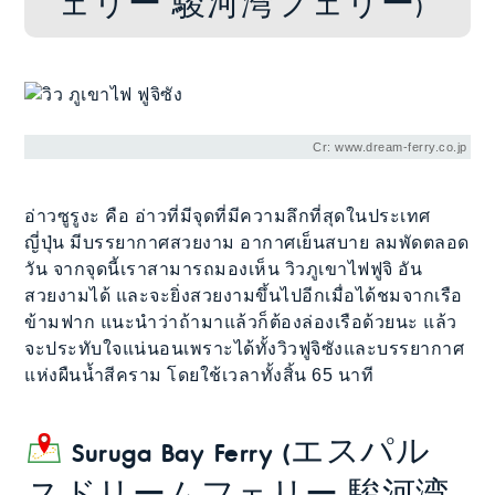
ェリー 駿河湾フェリー)
Cr: www.dream-ferry.co.jp
อ่าวซูรูงะ คือ อ่าวที่มีจุดที่มีความลึกที่สุดในประเทศ
ญี่ปุ่น มีบรรยากาศสวยงาม อากาศเย็นสบาย ลมพัดตลอด
วัน จากจุดนี้เราสามารถมองเห็น วิวภูเขาไฟฟูจิ อัน
สวยงามได้ และจะยิ่งสวยงามขึ้นไปอีกเมื่อได้ชมจากเรือ
ข้ามฟาก แนะนำว่าถ้ามาแล้วก็ต้องล่องเรือด้วยนะ แล้ว
จะประทับใจแน่นอนเพราะได้ทั้งวิวฟูจิซังและบรรยากาศ
แห่งผืนน้ำสีคราม โดยใช้เวลาทั้งสิ้น 65 นาที
Suruga Bay Ferry (エスパル