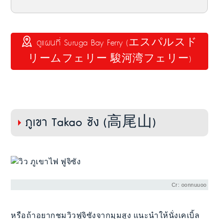
ดูแผนที่ Suruga Bay Ferry (エスパルスド
リームフェリー 駿河湾フェリー)
ภูเขา Takao ซัง (高尾山)
Cr: oonnuuoo
หรือถ้าอยากชมวิวฟูจิซังจากมุมสูง แนะนำให้นั่งเคเบิ้ล