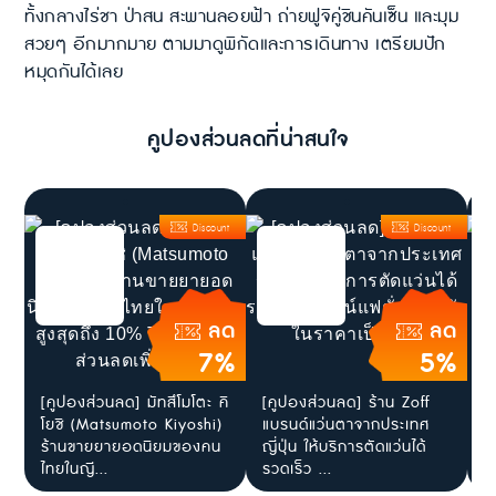
ทั้งกลางไร่ชา ป่าสน สะพานลอยฟ้า ถ่ายฟูจิคู่ชินคันเซ็น และมุม
สวยๆ อีกมากมาย ตามมาดูพิกัดและการเดินทาง เตรียมปัก
หมุดกันได้เลย
คูปองส่วนลดที่น่าสนใจ
Discount
Discount
ลด
ลด
7%
5%
[คูปองส่วนลด] มัทสึโมโตะ คิ
[คูปองส่วนลด] ร้าน Zoff
ส
โยชิ (Matsumoto Kiyoshi)
แบรนด์แว่นตาจากประเทศ
ใ
ร้านขายยายอดนิยมของคน
ญี่ปุ่น ให้บริการตัดแว่นได้
J
ไทยในญี...
รวดเร็ว ...