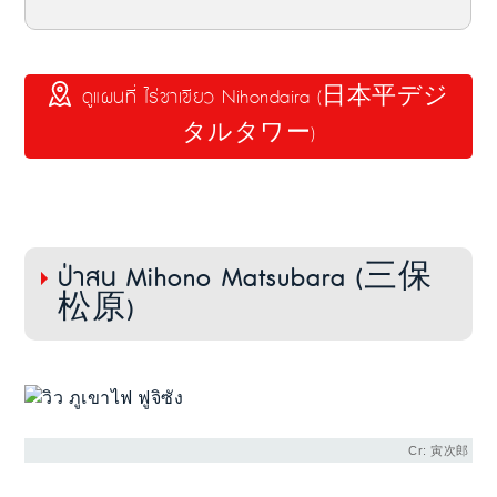
ดูแผนที่ ไร่ชาเขียว Nihondaira (日本平デジ
タルタワー)
ป่าสน Mihono Matsubara (三保
松原)
Cr: 寅次郎