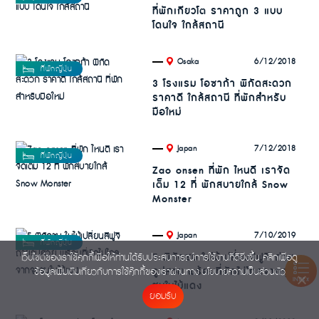
ที่พักเกียวโต ราคาถูก 3 แบบ
โดนใจ ใกล้สถานี
.
6/12/2018
Osaka
3 โรงแรม โอซาก้า พิกัดสะดวก
ราคาดี ใกล้สถานี ที่พักสำหรับ
มือใหม่
.
7/12/2018
Japan
Zao onsen ที่พัก ไหนดี เราจัด
เต็ม 12 ที่ พักสบายใกล้ Snow
Monster
.
7/10/2019
Japan
5 พิกัดชม ใบไม้เปลี่ยนสีฟูจิ ถ่าย
เว็บไซต์ของเราใช้คุกกี้เพื่อให้ท่านได้รับประสบการณ์การใช้งานที่ดียิ่งขึ้น คลิกเพื่อดู
รูปสวย พร้อมที่พักไม่ไกลจากจุด
ข้อมูลเพิ่มเติมเกี่ยวกับการใช้คุ๊กกี้ของเราผ่านทาง
นโยบายความเป็นส่วนตัว
INDEX
ชมใบไม้แดง
ยอมรับ