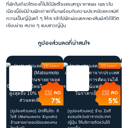
ที่พักในเกียวโตเองก็ไม่ได้มีแต่โรงแรมหรูราคาแพง เพราะใน
เมืองนี้ยังมีบ้านพักเก่าแก่ที่มาพร้อมกับความประหยัดและเสน่ห์
ความเป็นญี่ปุ่นแท้ ๆ ให้เราเข้าไปพักผ่อนและลองสัมผัสวิถีชีวิต
เรียบง่าย สบาย ๆ แบบชาวญี่ปุ่น
คูปองส่วนลดที่น่าสนใจ
Discount
Discount
ลด
ลด
7%
5%
[คูปองส่วนลด] มัทสึโมโตะ คิ
[คูปองส่วนลด] ร้าน Zoff
ส
โยชิ (Matsumoto Kiyoshi)
แบรนด์แว่นตาจากประเทศ
ใ
ร้านขายยายอดนิยมของคน
ญี่ปุ่น ให้บริการตัดแว่นได้
J