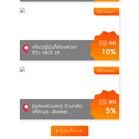
Discount
ลด
เที่ยวญี่ปุ่นก็ต้องสวย!
10%
รีวิว FACE LIF...
Discount
ลด
[คูปองส่วนลด] ร้านกล้อ
5%
งคิตะมุระ (Kamer...
คูปองทั้งหมด