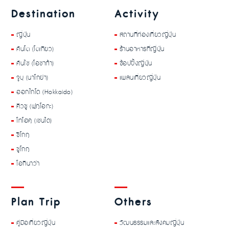
Destination
Activity
ญี่ปุ่น
สถานที่ท่องเที่ยวญี่ปุ่น
คันโต (โตเกียว)
ร้านอาหารที่ญี่ปุ่น
คันไซ (โอซาก้า)
ช้อปปิ้งญี่ปุ่น
จูบุ (นาโกย่า)
แพลนเที่ยวญี่ปุ่น
ฮอกไกโด (Hokkaido)
คิวชู (ฟุกุโอกะ)
โทโฮคุ (เซนได)
ชิโกกุ
ชูโกกุ
โอกินาว่า
Plan Trip
Others
คู่มือเที่ยวญี่ปุ่น
วัฒนธรรมและสังคมญี่ปุ่น