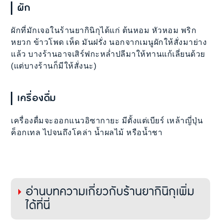
ผัก
ผักที่มักเจอในร้านยากินิกุได้แก่ ต้นหอม หัวหอม พริก
หยวก ข้าวโพด เห็ด มันฝรั่ง นอกจากเมนูผักให้สั่งมาย่าง
แล้ว บางร้านอาจเสิร์ฟกะหล่ำปลีมาให้ทานแก้เลี่ยนด้วย
(แต่บางร้านก็มีให้สั่งนะ)
เครื่องดื่ม
เครื่องดื่มจะออกแนวอิซากายะ มีตั้งแต่เบียร์ เหล้าญี่ปุ่น
ค็อกเทล ไปจนถึงโคล่า น้ำผลไม้ หรือน้ำชา
อ่านบทความเกี่ยวกับร้านยากินิกุเพิ่ม
ได้ที่นี่