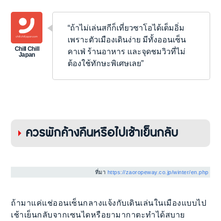
“ถ้าไม่เล่นสกีก็เที่ยวซาโอได้เต็มอิ่ม
เพราะตัวเมืองเดินง่าย มีทั้งออนเซ็น
คาเฟ่ ร้านอาหาร และจุดชมวิวที่ไม่
ต้องใช้ทักษะพิเศษเลย”
ควรพักค้างคืนหรือไปเช้าเย็นกลับ
ที่มา
https://zaoropeway.co.jp/winter/en.php
ถ้ามาแค่แช่ออนเซ็นกลางแจ้งกับเดินเล่นในเมืองแบบไป
เช้าเย็นกลับจากเซนไดหรือยามากาตะทำได้สบาย