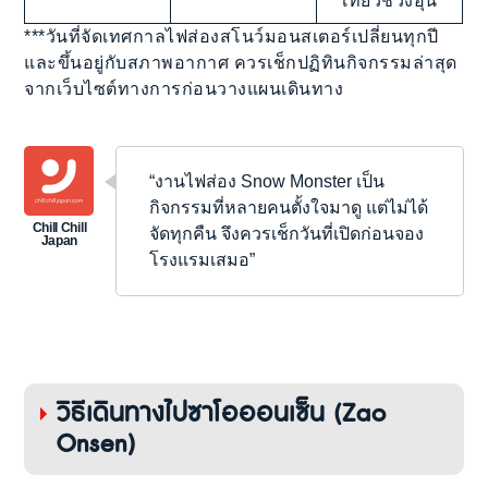
เที่ยวช่วงอุ่น
***วันที่จัดเทศกาลไฟส่องสโนว์มอนสเตอร์เปลี่ยนทุกปี
และขึ้นอยู่กับสภาพอากาศ ควรเช็กปฏิทินกิจกรรมล่าสุด
จากเว็บไซต์ทางการก่อนวางแผนเดินทาง
“งานไฟส่อง Snow Monster เป็น
กิจกรรมที่หลายคนตั้งใจมาดู แต่ไม่ได้
จัดทุกคืน จึงควรเช็กวันที่เปิดก่อนจอง
โรงแรมเสมอ”
วิธีเดินทางไปซาโอออนเซ็น (Zao
Onsen)