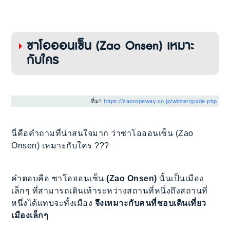
ซาโอออนเซ็น (Zao Onsen) เหมาะ
กับใคร
ที่มา
https://zaoropeway.co.jp/winter/guide.php
นี่คือคำถามที่น่าสนใจมาก ว่าซาโอออนเซ็น (Zao
Onsen) เหมาะกับใคร ???
คำตอบคือ ซาโอออนเซ็น
(Zao Onsen)
นั้นเป็นเมือง
เล็กๆ ที่สามารถเดินเท้าระหว่างสถานที่หนึ่งถึงสถานที่
หนึ่งได้แทบจะทั้งเมือง
จึงเหมาะกับคนที่ชอบเดินเที่ยว
เมืองเล็กๆ