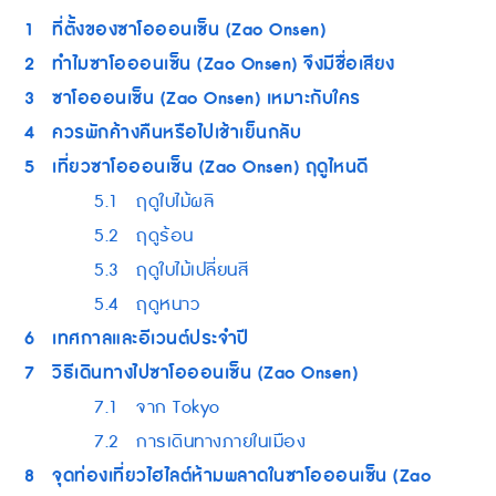
1
ที่ตั้งของซาโอออนเซ็น (Zao Onsen)
2
ทำไมซาโอออนเซ็น (Zao Onsen) จึงมีชื่อเสียง
3
ซาโอออนเซ็น (Zao Onsen) เหมาะกับใคร
4
ควรพักค้างคืนหรือไปเช้าเย็นกลับ
5
เที่ยวซาโอออนเซ็น (Zao Onsen) ฤดูไหนดี
5.1
ฤดูใบไม้ผลิ
5.2
ฤดูร้อน
5.3
ฤดูใบไม้เปลี่ยนสี
5.4
ฤดูหนาว
6
เทศกาลและอีเวนต์ประจำปี
7
วิธีเดินทางไปซาโอออนเซ็น (Zao Onsen)
7.1
จาก Tokyo
7.2
การเดินทางภายในเมือง
8
จุดท่องเที่ยวไฮไลต์ห้ามพลาดในซาโอออนเซ็น (Zao