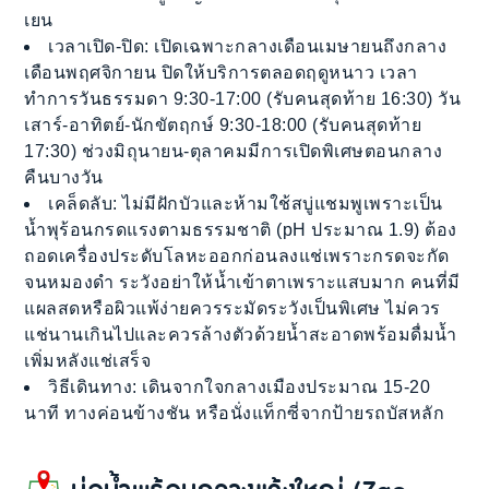
เยน
เวลาเปิด-ปิด: เปิดเฉพาะกลางเดือนเมษายนถึงกลาง
เดือนพฤศจิกายน ปิดให้บริการตลอดฤดูหนาว เวลา
ทำการวันธรรมดา 9:30-17:00 (รับคนสุดท้าย 16:30) วัน
เสาร์-อาทิตย์-นักขัตฤกษ์ 9:30-18:00 (รับคนสุดท้าย
17:30) ช่วงมิถุนายน-ตุลาคมมีการเปิดพิเศษตอนกลาง
คืนบางวัน
เคล็ดลับ: ไม่มีฝักบัวและห้ามใช้สบู่แชมพูเพราะเป็น
น้ำพุร้อนกรดแรงตามธรรมชาติ (pH ประมาณ 1.9) ต้อง
ถอดเครื่องประดับโลหะออกก่อนลงแช่เพราะกรดจะกัด
จนหมองดำ ระวังอย่าให้น้ำเข้าตาเพราะแสบมาก คนที่มี
แผลสดหรือผิวแพ้ง่ายควรระมัดระวังเป็นพิเศษ ไม่ควร
แช่นานเกินไปและควรล้างตัวด้วยน้ำสะอาดพร้อมดื่มน้ำ
เพิ่มหลังแช่เสร็จ
วิธีเดินทาง: เดินจากใจกลางเมืองประมาณ 15-20
นาที ทางค่อนข้างชัน หรือนั่งแท็กซี่จากป้ายรถบัสหลัก