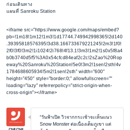
ก่อนเดินทาง
แผนที่ Sanroku Station
<iframe src=”https://www.google.com/maps/embed?
pb=!1m18!1m12!1m3!1d17744.749942998365!2d140
.39395818576395!3d38.166733679221245!2m3!1f0!
2f0!3f0!3m2!1i1024!2i768!4f13.1!3m3!1m2!1s0x5f8a4
b0b3740d5f5%3A0x54cfcd84eaf2c2c!2sZao%20Rop
eway%20Sanroku%20Station!5e0!3m2!1sen!2sth!4v
1784688605934!5m2!1sen!2sth” width=”600″
height=”450″ style=”border:0;” allowfullscreen=””
loading=”lazy” referrerpolicy=”strict-origin-when-
cross-origin”></iframe>
“วันฟ้าเปิด วิวจากกระเช้าจะเห็นแนว
Snow Monster ต่อเนื่องเต็มภูเขา แต่