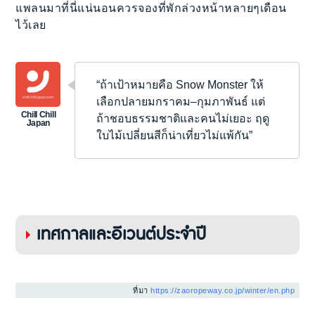
แพลนมาที่นี่แน่นอนควรจองที่พักล่วงหน้าหลายๆเดือน
ไว้เลย
“ถ้าเป้าหมายคือ Snow Monster ให้
เลือกปลายมกราคม–กุมภาพันธ์ แต่
ถ้าชอบธรรมชาติและคนไม่เยอะ ฤดู
ใบไม้เปลี่ยนสีก็น่าเที่ยวไม่แพ้กัน”
เทศกาลและอีเวนต์ประจำปี
ที่มา
https://zaoropeway.co.jp/winter/en.php