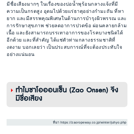
มีชื่อเสียงมากๆ ในเรื่องของบ่อน้ำพุร้อนกลางแจ้งที่มี
ความเป็นกรดสูง อุดมไปด้วยแร่ธาตุอย่างกำมะถัน ที่หา
ยาก และมีสรรพคุณพิเศษในด้านการบำรุงผิวพรรณ และ
การรักษาสุขภาพ ช่วยลดอาการปวดข้อ ผ่อนคลายกล้าม
เนื้อ และยังสามารถบรรเทาอาการของโรคบางชนิดได้
อีกด้วย และที่สำคัญ ได้แช่ตัวท่ามกลางธรรมชาติที่
งดงาม บอกเลยว่า เป็นประสบการณ์ที่จะต้องประทับใจ
อย่างแน่นอน
ทำไมซาโอออนเซ็น (Zao Onsen) จึง
มีชื่อเสียง
ที่มา https://zaoropeway.co.jp/winter/juhyo.php