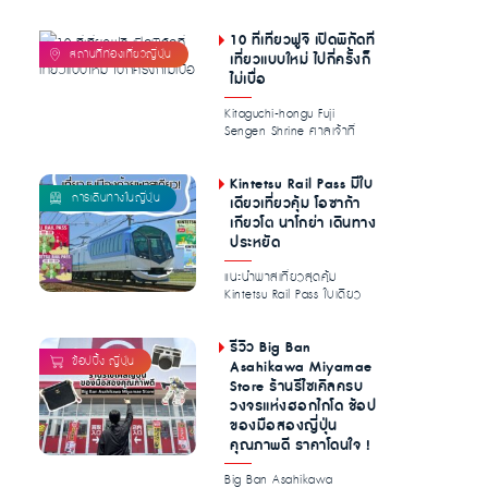
เอกลักษณ์ความหอมละมุน
พร้อมไก...
10 ที่เที่ยวฟูจิ เปิดพิกัดที่
เที่ยวแบบใหม่ ไปกี่ครั้งก็
ไม่เบื่อ
Kitaguchi-hongu Fuji
Sengen Shrine ศาลเจ้าที่
อุดมไปด้วย […]...
Kintetsu Rail Pass มีใบ
เดียวเที่ยวคุ้ม โอซาก้า
เกียวโต นาโกย่า เดินทาง
ประหยัด
แนะนำพาสเที่ยวสุดคุ้ม
Kintetsu Rail Pass ใบเดียว
ลุยได้ทั่วทั้ง โอซาก้า เกียว
โต...
รีวิว Big Ban
Asahikawa Miyamae
Store ร้านรีไซเคิลครบ
วงจรแห่งฮอกไกโด ช้อป
ของมือสองญี่ปุ่น
คุณภาพดี ราคาโดนใจ !
Big Ban Asahikawa