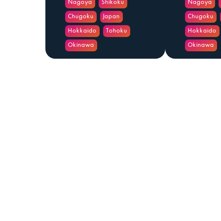
Nagoya
Shikoku
Nagoya
Chugoku
Japan
Chugoku
Hokkaido
Tohoku
Hokkaido
Okinawa
Okinawa