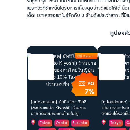
Saga Gyu หรือ เนื้อซากะ คือหนึ่งในเนื้อวัวชั้นดีของญี่ปุ
เพราะวัวที่ซากะนั้นได้รับการเลี้ยงดูอย่างดีเพื่อให้ได้เน
เด็ด! เราเลยขอพาไปรู้จักกับ 3 ร้านดังประจำซากะ ที่ม
คูปองส่
Discount
ลด
7%
[คูปองส่วนลด] มัทสึโมโตะ คิโยชิ
[คูปองส่วนลด] 
(Matsumoto Kiyoshi) ร้านขาย
แว่นตาจากประเทศ
ยายอดนิยมของคนไทยในญี...
ตัดแว่นได้รวดเร็ว
Tokyo
Osaka
Fukuoka
Tokyo
O