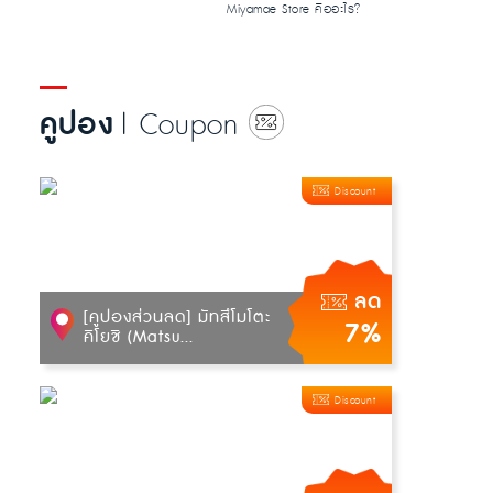
Miyamae Store คืออะไร?
ทำไมนักช้อปไทย […]...
คูปอง
| Coupon
Discount
ลด
[คูปองส่วนลด] มัทสึโมโตะ
7%
คิโยชิ (Matsu...
Discount