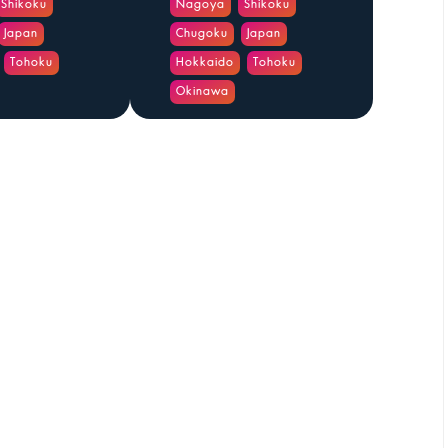
Shikoku
Nagoya
Shikoku
Japan
Chugoku
Japan
Tohoku
Hokkaido
Tohoku
Okinawa