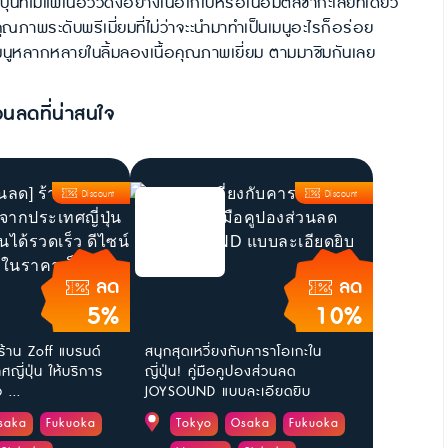
่นที่ไม่แพ้เนื้อวัวดังอย่างเนื้อโกเบหรือเนื้อมัตสึซากะเลยทีเดียว
ื้อคุณภาพระดับพรีเมี่ยมที่ไม่ว่าจะะนำมาทำเป็นเมนูอะไรก็อร่อย
ีเมนูหลากหลายในลิ้มลองเนื้อคุณภาพเยี่ยม ตามมาชิมกันเลย
วนลดที่น่าสนใจ
Discount
Discount
ลด
ลด
5%
10%
ร้าน Zoff แบรนด์
สนุกสุดเหวี่ยงกับคาราโอเกะใน
ญี่ปุ่น ให้บริการ
ญี่ปุ่น! คู่มือคูปองส่วนลด
 ...
JOYSOUND แบบละเอียดยิบ
saka
Fukuoka
Tokyo
Osaka
Fukuoka