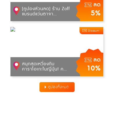
ลด
[คูปองส่วนลด] ร้าน Zoff
5%
แบรนด์แว่นตาจา...
Discount
ลด
สนุกสุดเหวี่ยงกับ
10%
คาราโอเกะในญี่ปุ่น! ค...
คูปองทั้งหมด