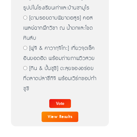
รูปปในโรงเรียนเก่าและบ้านซามูไร
[ตามรอยดาบพิฆาตอสูร] คอส
เพลย์ฉากฝึกวิชา ณ น้ำตกและโขด
หินลับ
[ฟูจิ & คาวากุจิโกะ] เที่ยวจุดเช็ค
อินยอดฮิต พร้อมถ่ายภาพวิวสวย
[กิน & ปั้นซูชิ] ตะลุยของอร่อย
ที่ตลาดปลาซึกิจิ พร้อมเวิร์กชอปทำ
ซูชิ
View Results