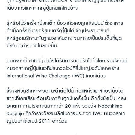
ทุกคนรู้จักอาหารยอดฮิตประจำร้านอาหารญี่ปุ่นในไทยอย่าง
เนื้อวากิวและสาเกญี่ปุ่นกันแค่ไหนบ้าง
รู้หรือไม่ว่าครั้งหนึ่งสเต็กเนื้อวากิวเคยถูกเสิร์ฟบนโต๊ะอาหาร
ค่ำเมื่อครั้งที่นายกรัฐมนตรีญี่ปุ่นได้เชิญประธานาธิบดี
สหรัฐอเมริกามาในฐานะอาคันตุกะ จนกลายเป็นประเด็นที่พูด
ถึงกันอย่างมากในขณะนั้น
นอกจากนี้ สาเกญี่ปุ่นยังได้รับการยอมรับไปทั่วโลก จนถึงกับมี
หมวดสาเกญี่ปุ่นในเวทีประกวดไวน์ที่ยิ่งใหญ่ระดับโลกอย่าง
International Wine Challenge (IWC) เลยทีเดียว
ซึ่งจังหวัดซากะที่จะขอแนะนำต่อไปนี้ คือแหล่งเพาะเลี้ยงเนื้อวัว
ซากะที่เคยเสิร์ฟต้อนรับอาคันตุกะในครั้งนั้น อีกทั้งยังเป็นแหล่ง
ผลิตสาเกที่มีโรงกลั่นมากกว่า 20 แห่ง รวมถึง Nabeshima
Daiginjo ที่คว้ารางวัลชนะเลิศในการประกวด IWC หมวดสาเก
ญี่ปุ่นมาแล้วในปี 2011 อีกด้วย