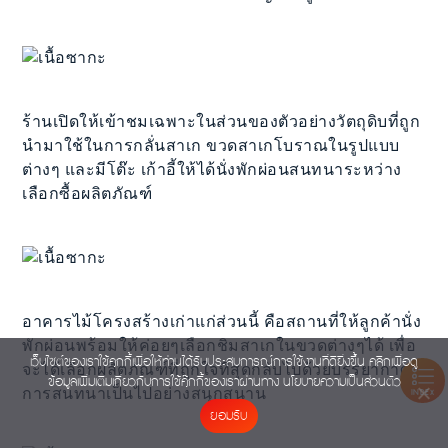
ร้านเปิดให้เข้าชมเฉพาะในส่วนของตัวอย่างวัตถุดิบที่ถูก
นำมาใช้ในการกลั่นสาเก ขวดสาเกโบราณในรูปแบบ
ต่างๆ และมีโต๊ะ เก้าอี้ให้ได้นั่งพักผ่อนสนทนาระหว่าง
เลือกซื้อผลิตภัณฑ์
อาคารไม้โครงสร้างเก่าแก่ส่วนนี้ คือสถานที่ให้ลูกค้านั่ง
พักผ่อนพร้อมให้ค่อยๆเลือกชิมสาเกในขวดต่างๆได้ เพื่อ
เว็บไซต์ของเราใช้คุกกี้เพื่อให้ท่านได้รับประสบการณ์การใช้งานที่ดียิ่งขึ้น คลิกเพื่อดู
จะได้เลือกผลิตภัณฑ์ที่ถูกใจที่สุดกลับไปด้วยบรรยากาศ
ข้อมูลเพิ่มเติมเกี่ยวกับการใช้คุ๊กกี้ของเราผ่านทาง
นโยบายความเป็นส่วนตัว
การสนทนาเป็นไปอย่างสนุกสนาน
INDEX
ยอมรับ