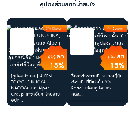
คูปองส่วนลดที่น่าสนใจ
Discount
Discount
ลด
ลด
15%
15%
[คูปองส่วนลด] ALPEN
ซื้อรถจักรยานที่ประเทศญี่ปุ่น
ค
TOKYO, FUKUOKA,
ต้องเป็นที่นี่เท่านั้น Y’s
ท
NAGOYA และ Alpen
Road พร้อมคูปองส่วน
1
Group สาขาอื่นๆ ร้านขาย
ลดช้...
7
อุปก...