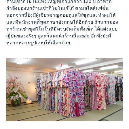
ร้านเช่ากิโมโนแห่งใหญ่ที่เก่าแก่กว่า 120 ปี ถ้าหาก
กำลังมองหาร้านเช่ากิโมโนเก๋ไก๋ ตามสไตล์แฟชั่น
นอกจากนี้ยังมีผู้เชี่ยวชาญคอยดูแลใส่ชุดและทำผมให้
และมีพนักงานท่ีพูดภาษาอังกฤษได้อีกด้วย ถ้าหากมอง
หาร้านเช่าชุดกิโมโนที่มีครบจัดเต็มทั้งเซ็ต ได้แต่งแบบ
ญี่ปุ่นของจริงๆ ดูละก็แนะนำร้านนี้เลยล่ะ อีกทั้งยังมี
หลากหลายรูปแบบให้เลือกด้วย