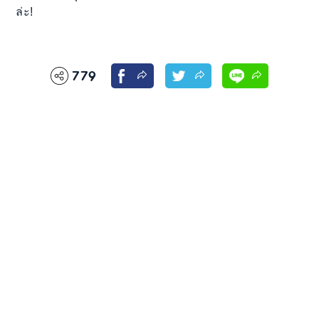
ล่ะ!
779