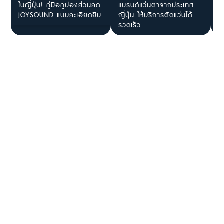
ในญี่ปุ่น! คู่มือคูปองส่วนลด
แบรนด์แว่นตาจากประเทศ
โ
JOYSOUND แบบละเอียดยิบ
ญี่ปุ่น ให้บริการตัดแว่นได้
ร
รวดเร็ว ...
ไ