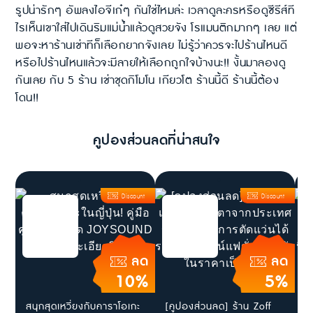
รูปน่ารักๆ อัพลงไอจีเก๋ๆ กันใช่ไหมล่ะ เวลาดูละครหรือดูซีรีส์ที
ไรเห็นเขาใส่ไปเดินริมแม่น้ำแล้วดูสวยจัง โรแมนติกมากๆ เลย แต่
พอจะหาร้านเช่าทีก็เลือกยากจังเลย ไม่รู้ว่าควรจะไปร้านไหนดี
หรือไปร้านไหนแล้วจะมีลายให้เลือกถูกใจบ้างนะ!! งั้นมาลองดู
กันเลย กับ 5 ร้าน เช่าชุดกิโมโน เกียวโต ร้านนี้ดี ร้านนี้ต้อง
โดน!!
คูปองส่วนลดที่น่าสนใจ
Discount
Discount
ลด
ลด
10%
5%
สนุกสุดเหวี่ยงกับคาราโอเกะ
[คูปองส่วนลด] ร้าน Zoff
[