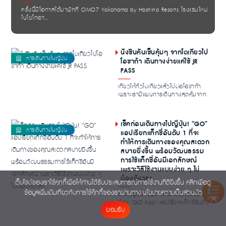
ครั้งนี้มีโอกาสได้มาพักที่ OMO7 Yokohama by Hoshino Resorts โรงแรมใหม่
ในโยโกฮา...
นั่งชินคันเซ็นคุ้มๆ จากโตเกียวไป
โอซาก้า เดินทางง่ายแค่ใช้ JR
PASS
เที่ยวให้ทั่วโตเกียวแล้วไปต่อโอซาก้า
เพราะเรามีแผนการเดินทางสุดคุ้มจาก
โตเกียวไ...
เช็คก่อนเดินทางไปญี่ปุ่น! “GO”
แอปเรียกแท็กซี่อันดับ 1 ที่จะ
ทำให้การเดินทางของคุณสะดวก
สบายยิ่งขึ้น พร้อมวัฒนธรรม
การใช้แท็กซี่อันมีเอกลักษณ์
เพราะวิธีใช้งานแบบง่าย ๆ ไม่
ต้องกังวล!
เว็บไซต์ของเราใช้คุกกี้เพื่อให้ท่านได้รับประสบการณ์การใช้งานที่ดียิ่งขึ้น คลิกเพื่อดู
ข้อมูลเพิ่มเติมเกี่ยวกับการใช้คุ๊กกี้ของเราผ่านทาง
นโยบายความเป็นส่วนตัว
เที่ยวญี่ปุ่น เดินทางได้สะดวกยิ่งขึ้น
INDEX
ด้วย "GO App" แอปเรียกแท็กซี่อันดับ
ยอมรับ
หนึ่งข...