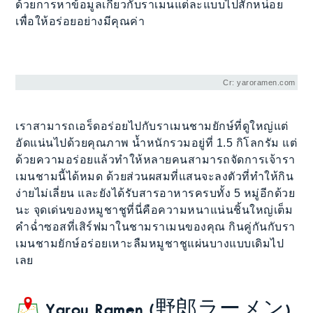
ด้วยการหาข้อมูลเกี่ยวกับราเมนแต่ละแบบไปสักหน่อย
เพื่อให้อร่อยอย่างมีคุณค่า
Cr: yaroramen.com
เราสามารถเอร็ดอร่อยไปกับราเมนชามยักษ์ที่ดูใหญ่แต่
อัดแน่นไปด้วยคุณภาพ น้ำหนักรวมอยู่ที่ 1.5 กิโลกรัม แต่
ด้วยความอร่อยแล้วทำให้หลายคนสามารถจัดการเจ้ารา
เมนชามนี้ได้หมด ด้วยส่วนผสมที่แสนจะลงตัวที่ทำให้กิน
ง่ายไม่เลี่ยน และยังได้รับสารอาหารครบทั้ง 5 หมู่อีกด้วย
นะ จุดเด่นของหมูชาชูที่นี่คือความหนาแน่นชิ้นใหญ่เต็ม
คำฉ่ำซอสที่เสิร์ฟมาในชามราเมนของคุณ กินคู่กันกับรา
เมนชามยักษ์อร่อยเหาะลืมหมูชาชูแผ่นบางแบบเดิมไป
เลย
Yarou Ramen (野郎ラーメン)