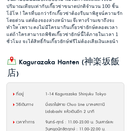
ปริมาณเทียบเท่ากับเกี๊ยวซ่าขนาดปกติจำนวน 100 ชิ้น
โอ้โห ! ใครที่บอกว่ารักเกี๊ยวซ่าต้องรีบมาพิสูจน์ความรัก
โดยด่วน แต่ต้องจองล่วงหน้านะจ๊ะทางร้านเขาถึงจะ
ทำให ้เพราะคงไม่มีใครมากินเกี๊ยวซ่ายักษ์ตลอดเวลา
แต่ถ้าใครสามารถพิชิตเกี๊ยวซ่ายักษ์นี้ได้ภายในเวลา 1
ชั่วโมง จะได้สิทธิ์กินเกี๊ยวยักษ์ฟรีไม่ต้องเสียเงินเลยน้า
Kagurazaka Hanten (神楽坂飯
店)
ที่อยู่
1-14 Kagurazaka Shinjuku Tokyo
วิธีเดินทาง
นั่งรถไฟสาย Chuo Line มาลงสถานี
Lidabashi แล้วเดินอีก 2 นาที
เวลาทำการ
จันทร์-ศุกร์ : 11.00-23.00 น. วันเสาร์และ
วันหยุดนักขัตฤกษ์ : 11.00-22.00 น.