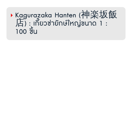
Kagurazaka Hanten (神楽坂飯
店) : เกี๊ยวซ่ายักษ์ใหญ่ขนาด 1 :
100 ชิ้น