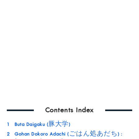
Contents Index
1
Buta Daigaku (豚大学)
2
Gohan Dokoro Adachi (ごはん処あだち) :