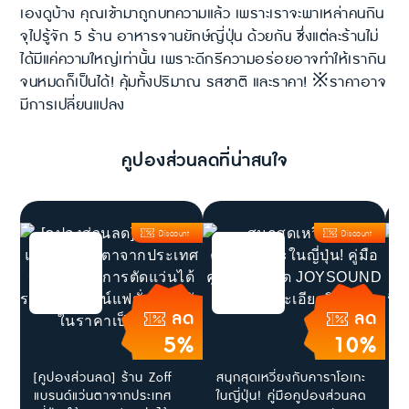
เองดูบ้าง คุณเข้ามาถูกบทความแล้ว เพราะเราจะพาเหล่าคนกิน
จุไปรู้จัก 5 ร้าน อาหารจานยักษ์ญี่ปุ่น ด้วยกัน ซึ่งแต่ละร้านไม่
ได้มีแค่ความใหญ่เท่านั้น เพราะดีกรีความอร่อยอาจทำให้เรากิน
จนหมดก็เป็นได้! คุ้มทั้งปริมาณ รสชาติ และราคา! ※ราคาอาจ
มีการเปลี่ยนแปลง
คูปองส่วนลดที่น่าสนใจ
Discount
Discount
ลด
ลด
5%
10%
[คูปองส่วนลด] ร้าน Zoff
สนุกสุดเหวี่ยงกับคาราโอเกะ
[
แบรนด์แว่นตาจากประเทศ
ในญี่ปุ่น! คู่มือคูปองส่วนลด
โ