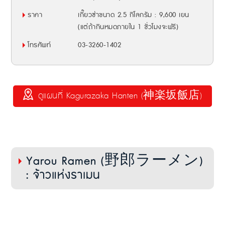
ราคา
เกี๊ยวซ่าขนาด 2.5 กิโลกรัม : 9,600 เยน
(แต่ถ้ากินหมดภายใน 1 ชั่วโมงจะฟรี)
โทรศัพท์
03-3260-1402
ดูแผนที่ Kagurazaka Hanten (神楽坂飯店)
Yarou Ramen (野郎ラーメン)
: จ้าวแห่งราเมน