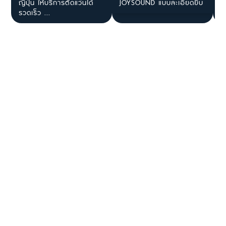
ญี่ปุ่น ให้บริการตัดแว่นได้
JOYSOUND แบบละเอียดยิบ
ร
รวดเร็ว ...
ไ