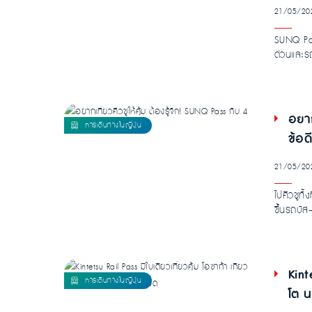
21/05/20
SUNQ Pass
ด่วนและรถ
อยาก
ข้อด
21/05/20
ไปคิวชูทั
ขึ้นรถบัส–
Kint
โต น