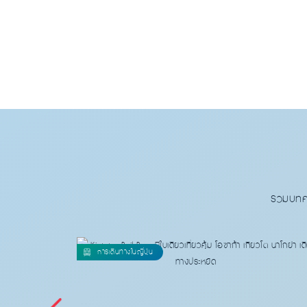
รวมบทคว