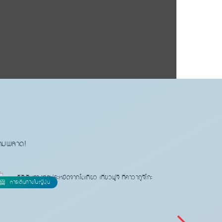
้ามพลาด!