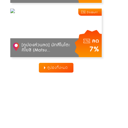
Discount
ลด
[คูปองส่วนลด] มัทสึโมโตะ
7%
คิโยชิ (Matsu...
คูปองทั้งหมด