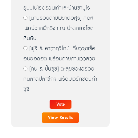
รูปปในโรงเรียนเก่าและบ้านซามูไร
[ตามรอยดาบพิฆาตอสูร] คอส
เพลย์ฉากฝึกวิชา ณ น้ำตกและโขด
หินลับ
[ฟูจิ & คาวากุจิโกะ] เที่ยวจุดเช็ค
อินยอดฮิต พร้อมถ่ายภาพวิวสวย
[กิน & ปั้นซูชิ] ตะลุยของอร่อย
ที่ตลาดปลาซึกิจิ พร้อมเวิร์กชอปทำ
ซูชิ
View Results