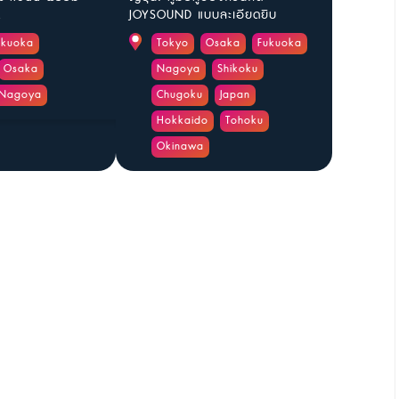
.
JOYSOUND แบบละเอียดยิบ
ukuoka
Tokyo
Osaka
Fukuoka
Osaka
Nagoya
Shikoku
Nagoya
Chugoku
Japan
Hokkaido
Tohoku
Okinawa