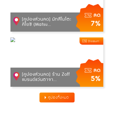
ลด
[คูปองส่วนลด] มัทสึโมโตะ
7%
คิโยชิ (Matsu...
Discount
ลด
[คูปองส่วนลด] ร้าน Zoff
5%
แบรนด์แว่นตาจา...
คูปองทั้งหมด