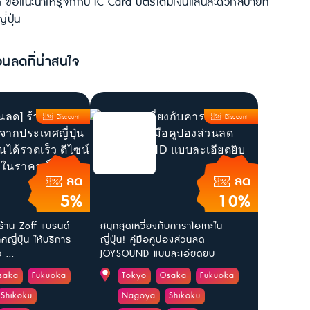
ะก็ ขอแนะนำให้รู้จักกับ IC Card บัตรเติมเงินแสนสะดวกสบายที่
่ปุ่น
วนลดที่น่าสนใจ
Discount
Discount
ลด
ลด
5%
10%
ร้าน Zoff แบรนด์
สนุกสุดเหวี่ยงกับคาราโอเกะใน
ญี่ปุ่น ให้บริการ
ญี่ปุ่น! คู่มือคูปองส่วนลด
 ...
JOYSOUND แบบละเอียดยิบ
saka
Fukuoka
Tokyo
Osaka
Fukuoka
Shikoku
Nagoya
Shikoku