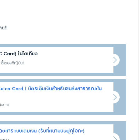
ลย!!
IC Card) ในโตเกียว
ื้อเองที่ญี่ปุ่น!
ica Card | บัตรเติมเงินสำหรับขนส่งสาธารณะใน
ดินทาง
ารแบบเติมเงิน (รับที่สนามบินฟุกุโอกะ)