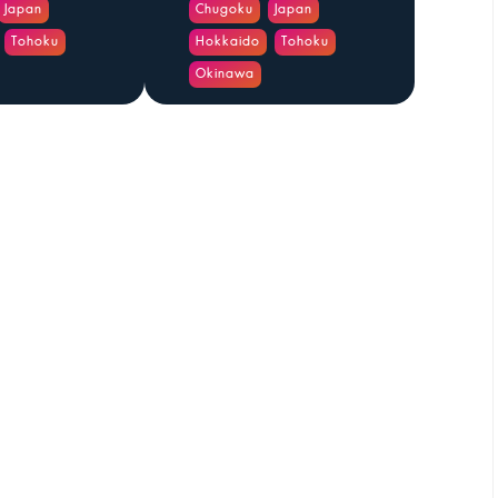
Japan
Chugoku
Japan
Tohoku
Hokkaido
Tohoku
Okinawa