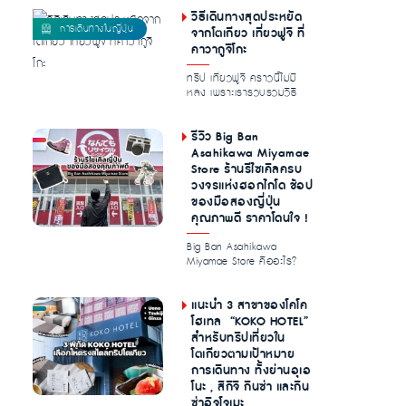
วิธีเดินทางสุดประหยัด
จากโตเกียว เที่ยวฟูจิ ที่
คาวากูจิโกะ
ทริป เที่ยวฟูจิ คราวนี้ไม่มี
หลง เพราะเรารวบรวมวิธี
การเดินทางจากกรุงโตเกียว
ไปยั...
รีวิว Big Ban
Asahikawa Miyamae
Store ร้านรีไซเคิลครบ
วงจรแห่งฮอกไกโด ช้อป
ของมือสองญี่ปุ่น
คุณภาพดี ราคาโดนใจ !
Big Ban Asahikawa
Miyamae Store คืออะไร?
ทำไมนักช้อปไทย […]...
แนะนำ 3 สาขาของโคโค
โฮเทล “KOKO HOTEL”
สำหรับทริปเที่ยวใน
โตเกียวตามเป้าหมาย
การเดินทาง ทั้งย่านอุเอ
โนะ , สึกิจิ กินซ่า และกิน
ซ่าอิจโจเมะ