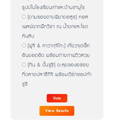
รูปปในโรงเรียนเก่าและบ้านซามูไร
[ตามรอยดาบพิฆาตอสูร] คอส
เพลย์ฉากฝึกวิชา ณ น้ำตกและโขด
หินลับ
[ฟูจิ & คาวากุจิโกะ] เที่ยวจุดเช็ค
อินยอดฮิต พร้อมถ่ายภาพวิวสวย
[กิน & ปั้นซูชิ] ตะลุยของอร่อย
ที่ตลาดปลาซึกิจิ พร้อมเวิร์กชอปทำ
ซูชิ
View Results