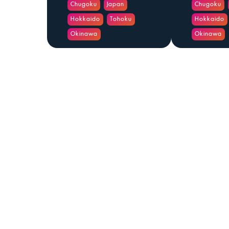
Chugoku
Japan
Chugoku
Hokkaido
Tohoku
Hokkaido
Okinawa
Okinawa