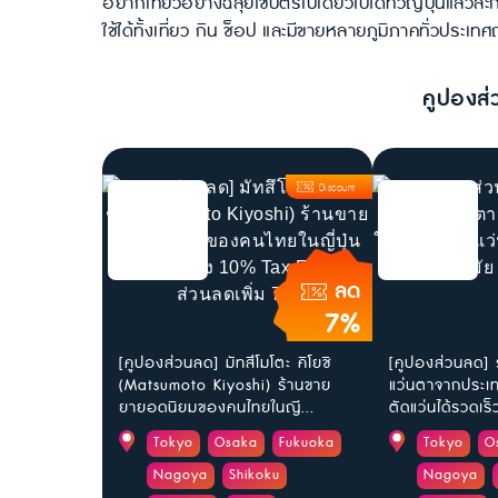
อยากเที่ยวอย่างฉลุยใช้บัตรใบเดียวไปได้ทั่วญี่ปุ่นแล้วล
ใช้ได้ทั้งเที่ยว กิน ช็อป และมีขายหลายภูมิภาคทั่วประเทศญี
คูปองส่
Discount
ลด
7%
[คูปองส่วนลด] มัทสึโมโตะ คิโยชิ
[คูปองส่วนลด] 
(Matsumoto Kiyoshi) ร้านขาย
แว่นตาจากประเทศ
ยายอดนิยมของคนไทยในญี...
ตัดแว่นได้รวดเร็ว
Tokyo
Osaka
Fukuoka
Tokyo
O
Nagoya
Shikoku
Nagoya