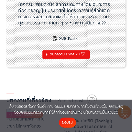
ไอศกรีม ชอบดูหนัง รักการเดินทาง โดยเฉพาะการ
ท่องเที่ยวญี่ปุ่น ประเทศที่ไปกี่ครั้งควาามรู้สึกก็แตก
ต่างกัน จึงอยากซอกแซกไปให้ทั่ว เพราะชอบความ
สุขและบรรยากาศสนุก ๆ ระหว่างการเดินทาง ??
298 Posts
ดูบทความ HWA ハワ
บทความที่เกี่ยวข้อง
| Related post
เว็บไซต์ของเราใช้คุกกี้เพื่อให้ท่านได้รับประสบการณ์การใช้งานที่ดียิ่งขึ้น คลิกเพื่อดู
.
29/01/2019
Japan
ข้อมูลเพิ่มเติมเกี่ยวกับการใช้คุ๊กกี้ของเราผ่านทาง
นโยบายความเป็นส่วนตัว
INDEX
12 ที่เที่ยว โทชิกิ (Tochigi)
ยอมรับ
เสน่ห์เมืองเก่ามรดกโลก ไป