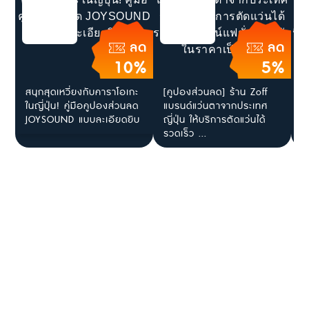
ลด
ลด
10%
5%
สนุกสุดเหวี่ยงกับคาราโอเกะ
[คูปองส่วนลด] ร้าน Zoff
[
ในญี่ปุ่น! คู่มือคูปองส่วนลด
แบรนด์แว่นตาจากประเทศ
โ
JOYSOUND แบบละเอียดยิบ
ญี่ปุ่น ให้บริการตัดแว่นได้
ร
รวดเร็ว ...
ไ