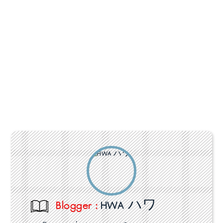
Blogger :
HWA ハワ