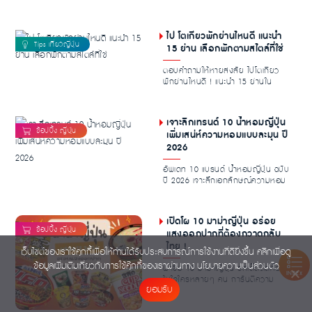
สนใจ ท...
ไป โตเกียวพักย่านไหนดี แนะนำ
15 ย่าน เลือกพักตามสไตล์ที่ใช่
ตอบคำถามให้หายสงสัย ไปโตเกียว
พักย่านไหนดี ! แนะนำ 15 ย่านใน
โตเกียวที่คู่ควรแก...
เจาะลึกเทรนด์ 10 น้ำหอมญี่ปุ่น
เพิ่มเสน่ห์ความหอมแบบละมุน ปี
2026
อัพเดท 10 แบรนด์ น้ำหอมญี่ปุ่น ฉบับ
ปี 2026 เจาะลึกเอกลักษณ์ความหอม
ละมุนพร้อมไก...
เปิดโผ 10 มาม่าญี่ปุ่น อร่อย
แสงออกปากที่ต้องกวาดกลับ
ไทย !
เว็บไซต์ของเราใช้คุกกี้เพื่อให้ท่านได้รับประสบการณ์การใช้งานที่ดียิ่งขึ้น คลิกเพื่อดู
ข้อมูลเพิ่มเติมเกี่ยวกับการใช้คุ๊กกี้ของเราผ่านทาง
นโยบายความเป็นส่วนตัว
พาชิม 10 มาม่าญี่ปุ่น รสเด็ดติดท็อป
INDEX
ในใจใครหลายๆ คน การันตีความ
ยอมรับ
อร่อย เครื่องเยอ...