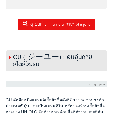
ดูแผนที่ Shimamura สาขา Shinjuku
GU ( ジーユー) : อบอุ่นกาย
สไตล์วัยรุ่น
Cr: g.u.japan
GU คืออีกหนึ่งแบรนด์เสื้อผ้าชื่อดังที่มีสาขามากมายทั่ว
ประเทศญี่ปุ่น และเป็นแบรนด์ในเครือของร้านเสื้อผ้าชื่อ
ดังอย่าง UNIQLO อีกต่างหาก ด้วยชื่อที่จำง่ายและสีสัน