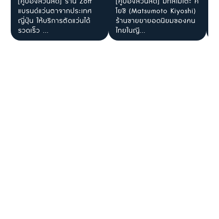
[คูปองส่วนลด] ร้าน Zoff
[คูปองส่วนลด] มัทสึโมโตะ คิ
ส
แบรนด์แว่นตาจากประเทศ
โยชิ (Matsumoto Kiyoshi)
ใ
ญี่ปุ่น ให้บริการตัดแว่นได้
ร้านขายยายอดนิยมของคน
J
รวดเร็ว ...
ไทยในญี...