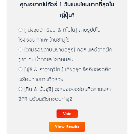
คุณอยากไปทัวร์ 1 วันแบบไหนมากที่สุดใน
ญี่ปุ่น?
[แต่งชุดนักเรียน & กิโมโน] ถ่ายรูปปใน
โรงเรียนเก่าและบ้านซามูไร
[ตามรอยดาบพิฆาตอสูร] คอสเพลย์ฉากฝึก
วิชา ณ น้ำตกและโขดหินลับ
[ฟูจิ & คาวากุจิโกะ] เที่ยวจุดเช็คอินยอดฮิต
พร้อมถ่ายภาพวิวสวย
[กิน & ปั้นซูชิ] ตะลุยของอร่อยที่ตลาดปลา
ซึกิจิ พร้อมเวิร์กชอปทำซูชิ
View Results