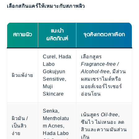
เลือกสกินแคร์ให้เหมาะกับสภาพผิว
แนะนำ
สภาพผิว
จุดสังเกตเวลาเลือก
ผลิตภัณฑ์
Curel, Hada
เลือกสูตร
Labo
Fragrance-free /
Gokujyun
Alcohol-free
, มีส่วน
ผิวแพ้ง่าย
Sensitive,
ผสมเซราไมด์หรือ
Muji
มอยส์เจอร์ไรเซอร์
Skincare
อ่อนโยน
Senka,
เน้นสูตร
Oil-free
,
ผิวมัน /
Mentholatu
ซึมไว ไม่เหนอะ ลด
เป็นสิว
m Acnes,
สิวและความมันส่วน
ง่าย
Hada Labo
เกิน