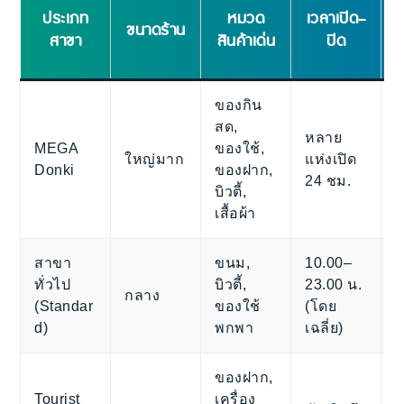
ประเภท
หมวด
เวลาเปิด–
ขนาดร้าน
สาขา
สินค้าเด่น
ปิด
ของกิน
สด,
หลาย
ห
MEGA
ของใช้,
ใหญ่มาก
แห่งเปิด
ช
Donki
ของฝาก,
24 ชม.
ค
บิวตี้,
เสื้อผ้า
สาขา
ขนม,
10.00–
ทั่วไป
บิวตี้,
23.00 น.
กลาง
(Standar
ของใช้
(โดย
d)
พกพา
เฉลี่ย)
ของฝาก,
Tourist
เครื่อง
แ