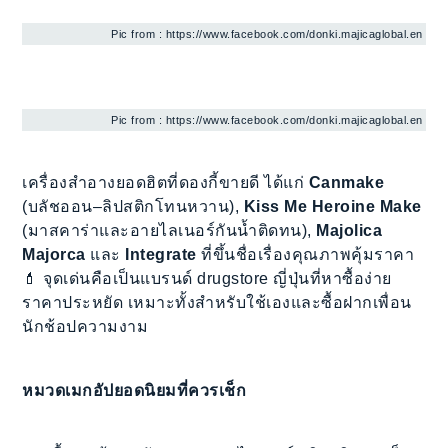
Pic from : https://www.facebook.com/donki.majicaglobal.en
Pic from : https://www.facebook.com/donki.majicaglobal.en
เครื่องสำอางยอดฮิตที่ดองกี้ขายดี ได้แก่
Canmake
(บลัชออน–ลิปสติกโทนหวาน),
Kiss Me Heroine Make
(มาสคาร่าและอายไลเนอร์กันน้ำติดทน),
Majolica
Majorca
และ
Integrate
ที่ขึ้นชื่อเรื่องคุณภาพคุ้มราคา
💄 จุดเด่นคือเป็นแบรนด์ drugstore ญี่ปุ่นที่หาซื้อง่าย
ราคาประหยัด เหมาะทั้งสำหรับใช้เองและซื้อฝากเพื่อน
นักช้อปความงาม
หมวดเมกอัปยอดนิยมที่ควรเช็ก