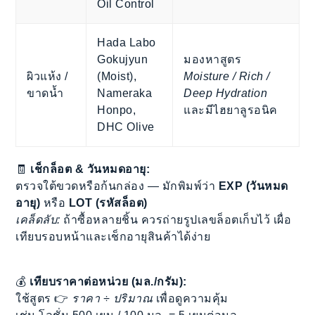
Oil Control
Hada Labo
Gokujyun
มองหาสูตร
ผิวแห้ง /
(Moist),
Moisture / Rich /
ขาดน้ำ
Nameraka
Deep Hydration
Honpo,
และมีไฮยาลูรอนิค
DHC Olive
🧾
เช็กล็อต & วันหมดอายุ:
ตรวจใต้ขวดหรือก้นกล่อง — มักพิมพ์ว่า
EXP (วันหมด
อายุ)
หรือ
LOT (รหัสล็อต)
เคล็ดลับ:
ถ้าซื้อหลายชิ้น ควรถ่ายรูปเลขล็อตเก็บไว้ เผื่อ
เทียบรอบหน้าและเช็กอายุสินค้าได้ง่าย
💰
เทียบราคาต่อหน่วย (มล./กรัม):
ใช้สูตร 👉
ราคา ÷ ปริมาณ
เพื่อดูความคุ้ม