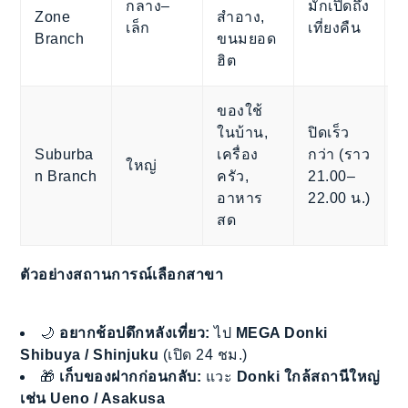
กลาง–
มักเปิดถึง
Zone
สำอาง,
ช
เล็ก
เที่ยงคืน
Branch
ขนมยอด
ห
ฮิต
ของใช้
ในบ้าน,
ปิดเร็ว
Suburba
เครื่อง
กว่า (ราว
ค
ใหญ่
n Branch
ครัว,
21.00–
เ
อาหาร
22.00 น.)
สด
ตัวอย่างสถานการณ์เลือกสาขา
🌙
อยากช้อปดึกหลังเที่ยว:
ไป
MEGA Donki
Shibuya / Shinjuku
(เปิด 24 ชม.)
🎁
เก็บของฝากก่อนกลับ:
แวะ
Donki ใกล้สถานีใหญ่
เช่น Ueno / Asakusa