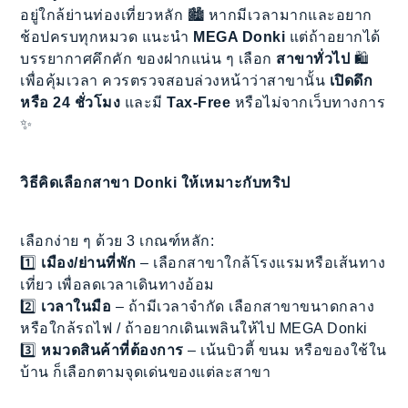
อยู่ใกล้ย่านท่องเที่ยวหลัก 🏙️ หากมีเวลามากและอยาก
ช้อปครบทุกหมวด แนะนำ
MEGA Donki
แต่ถ้าอยากได้
บรรยากาศคึกคัก ของฝากแน่น ๆ เลือก
สาขาทั่วไป
🛍️
เพื่อคุ้มเวลา ควรตรวจสอบล่วงหน้าว่าสาขานั้น
เปิดดึก
หรือ 24 ชั่วโมง
และมี
Tax-Free
หรือไม่จากเว็บทางการ
✨
วิธีคิดเลือกสาขา Donki ให้เหมาะกับทริป
เลือกง่าย ๆ ด้วย 3 เกณฑ์หลัก:
1️⃣
เมือง/ย่านที่พัก
– เลือกสาขาใกล้โรงแรมหรือเส้นทาง
เที่ยว เพื่อลดเวลาเดินทางอ้อม
2️⃣
เวลาในมือ
– ถ้ามีเวลาจำกัด เลือกสาขาขนาดกลาง
หรือใกล้รถไฟ / ถ้าอยากเดินเพลินให้ไป MEGA Donki
3️⃣
หมวดสินค้าที่ต้องการ
– เน้นบิวตี้ ขนม หรือของใช้ใน
บ้าน ก็เลือกตามจุดเด่นของแต่ละสาขา