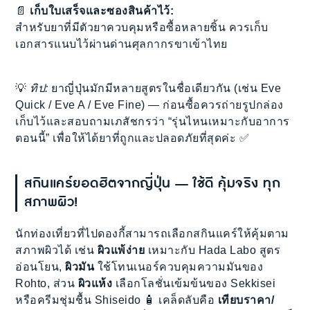
📄
เก็บใบเสร็จและซองสินค้าไว้:
สำหรับยาที่มีตัวยาควบคุมหรือซื้อหลายชิ้น ควรเก็บ
เอกสารแนบไว้ผ่านด่านศุลกากรขาเข้าไทย
💡
ทิป:
ยาญี่ปุ่นมักมีหลายสูตรในชื่อเดียวกัน (เช่น Eve
Quick / Eve A / Eve Fine) — ก่อนซื้อควรถ่ายรูปกล่อง
เก็บไว้และสอบถามเภสัชกรว่า “รุ่นไหนเหมาะกับอาการ
ตอนนี้” เพื่อให้ได้ยาที่ถูกและปลอดภัยที่สุดค่ะ ✅
สกินแคร์ยอดฮิตจากญี่ปุ่น — ใช้ดี คุ้มจริง ทุก
สภาพผิว!
นักท่องเที่ยวที่ไปดองกี้สามารถเลือกสกินแคร์ให้คุ้มตาม
สภาพผิวได้ เช่น
ผิวแพ้ง่าย
เหมาะกับ Hada Labo สูตร
อ่อนโยน,
ผิวมัน
ใช้โทนเนอร์ควบคุมความมันของ
Rohto, ส่วน
ผิวแห้ง
เลือกโลชั่นเข้มข้นของ Sekkisei
หรือครีมชุ่มชื้น Shiseido 🧴 เคล็ดลับคือ
เทียบราคา/