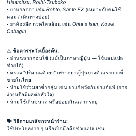
Hisamitsu, Roihi-Tsuboko
• ยาหยอดตา เช่น
Rohto, Sante FX
(เหมาะกับคนใช้
คอม / เดินทางบ่อย)
• ยาท้องอืด กรดไหลย้อน เช่น
Ohta’s Isan, Kowa
Cabagin
⚠️
ข้อควรระวังเบื้องต้น:
• อ่านฉลากก่อนใช้ (แม้เป็นภาษาญี่ปุ่น — ใช้แอปแปล
ช่วยได้)
• ตรวจ “ปริมาณตัวยา” เพราะยาญี่ปุ่นบางตัวแรงกว่าที่
ขายในไทย
• ห้ามใช้ร่วมยาซ้ำกลุ่ม เช่น ยาแก้หวัดกับยาแก้แพ้ (อาจ
ง่วงหรือมีผลต่อหัวใจ)
• ห้ามใช้เกินขนาด หรือบ่อยเกินฉลากระบุ
🗣️
วิธีถามเภสัชกรหน้าร้าน:
ใช้ประโยคง่าย ๆ หรือเปิดมือถือช่วยแปล เช่น