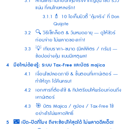
3.1
สกินแคร์–เมกอัปที่คุ้มจริงจากญี่ปุ่น ใช้ดี รีวิว
แน่น ที่คนไทยหลงรัก!
3.1.1
💄 10 ไอเท็มบิวตี้ ‘คุ้มจริง’ ที่ Don
Quijote
3.2
🔍 วิธีเช็กล็อต & วันหมดอายุ — ดูให้ชัวร์
ก่อนจ่าย ไม่พลาดของเก่า!
3.3
💡 เทียบราคา–ขนาด (มิลลิลิตร / กรัม) —
ช้อปอย่างคุ้ม แบบมีเหตุผล!
4
มือใหม่ต้องรู้: ระบบ Tax‑Free และบัตร majica
4.1
เงื่อนไขปลอดภาษี & ขั้นตอนที่เคาน์เตอร์ —
ทำให้ถูก ได้คืนครบ!
4.2
เอกสารที่ต้องใช้ & ทิปเตรียมให้พร้อมก่อนถึง
เคาน์เตอร์
4.3
🎯 บัตร Majica / คูปอง / Tax-Free ใช้
อย่างไรไม่พลาดสิทธิ์
5
🌃 เปิด–ปิดกี่โมง ถึงจะช้อปให้สุดได้ ไม่พลาดดีลเด็ด!