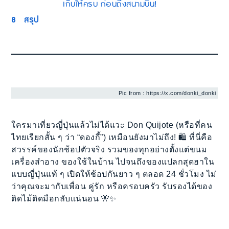
เก็บให้ครบ ก่อนถึงสนามบิน!
8
สรุป
Pic from : https://x.com/donki_donki
ใครมาเที่ยวญี่ปุ่นแล้วไม่ได้แวะ Don Quijote (หรือที่คน
ไทยเรียกสั้น ๆ ว่า “ดองกี้”) เหมือนยังมาไม่ถึง! 🛍️ ที่นี่คือ
สวรรค์ของนักช้อปตัวจริง รวมของทุกอย่างตั้งแต่ขนม
เครื่องสำอาง ของใช้ในบ้าน ไปจนถึงของแปลกสุดฮาใน
แบบญี่ปุ่นแท้ ๆ เปิดให้ช้อปกันยาว ๆ ตลอด 24 ชั่วโมง ไม่
ว่าคุณจะมากับเพื่อน คู่รัก หรือครอบครัว รับรองได้ของ
ติดไม้ติดมือกลับแน่นอน 🎌✨