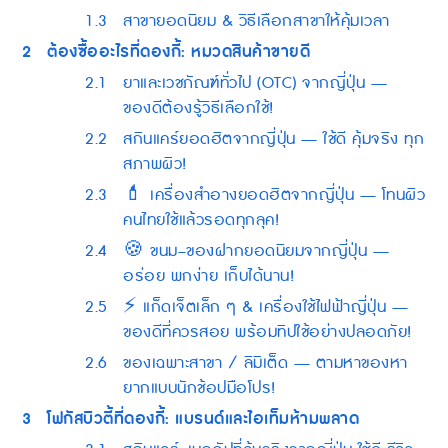
1.3
สาขายอดนิยม & วิธีเลือกสาขาให้คุ้มเวลา
2
ต้องซื้ออะไรที่ดองกี้: หมวดสินค้าขายดี
2.1
ยาและเวชภัณฑ์ทั่วไป (OTC) จากญี่ปุ่น —
ของดีต้องรู้วิธีเลือกใช้!
2.2
สกินแคร์ยอดฮิตจากญี่ปุ่น — ใช้ดี คุ้มจริง ทุก
สภาพผิว!
2.3
💄 เครื่องสำอางยอดฮิตจากญี่ปุ่น — โทนผิว
คนไทยใช้แล้วรอดทุกลุค!
2.4
🍪 ขนม–ของฝากยอดนิยมจากญี่ปุ่น —
อร่อย พกง่าย เก็บได้นาน!
2.5
⚡ แก็ดเจ็ตเล็ก ๆ & เครื่องใช้ไฟฟ้าญี่ปุ่น —
ของดีที่ควรสอย พร้อมทิปใช้อย่างปลอดภัย!
2.6
ของเฉพาะสาขา / ลิมิเต็ด — ตามหาของหา
ยากแบบนักช้อปมือโปร!
3
โฟกัสบิวตี้ที่ดองกี้: แบรนด์และไอเท็มห้ามพลาด