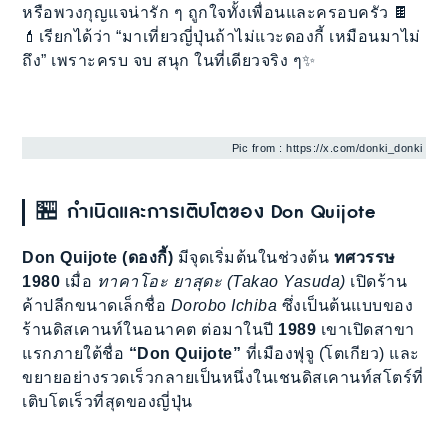
หรือพวงกุญแจน่ารัก ๆ ถูกใจทั้งเพื่อนและครอบครัว 🍫
💄เรียกได้ว่า “มาเที่ยวญี่ปุ่นถ้าไม่แวะดองกี้ เหมือนมาไม่
ถึง” เพราะครบ จบ สนุก ในที่เดียวจริง ๆ✨
Pic from : https://x.com/donki_donki
🏪
กำเนิดและการเติบโตของ Don Quijote
Don Quijote (ดองกี้)
มีจุดเริ่มต้นในช่วงต้น
ทศวรรษ
1980
เมื่อ
ทาคาโอะ ยาสุดะ (Takao Yasuda)
เปิดร้าน
ค้าปลีกขนาดเล็กชื่อ
Dorobo Ichiba
ซึ่งเป็นต้นแบบของ
ร้านดิสเคานท์ในอนาคต ต่อมาในปี
1989
เขาเปิดสาขา
แรกภายใต้ชื่อ
“Don Quijote”
ที่เมืองฟุจู (โตเกียว) และ
ขยายอย่างรวดเร็วกลายเป็นหนึ่งในเชนดิสเคานท์สโตร์ที่
เติบโตเร็วที่สุดของญี่ปุ่น