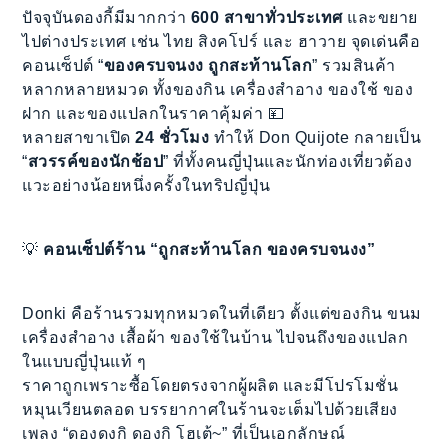
ปัจจุบันดองกี้มีมากกว่า
600 สาขาทั่วประเทศ
และขยาย
ไปต่างประเทศ เช่น ไทย สิงคโปร์ และ ฮาวาย จุดเด่นคือ
คอนเซ็ปต์ “
ของครบจนงง ถูกสะท้านโลก
” รวมสินค้า
หลากหลายหมวด ทั้งของกิน เครื่องสำอาง ของใช้ ของ
ฝาก และของแปลกในราคาคุ้มค่า 💴
หลายสาขาเปิด
24 ชั่วโมง
ทำให้ Don Quijote กลายเป็น
“
สวรรค์ของนักช้อป
” ที่ทั้งคนญี่ปุ่นและนักท่องเที่ยวต้อง
แวะอย่างน้อยหนึ่งครั้งในทริปญี่ปุ่น
💡
คอนเซ็ปต์ร้าน “ถูกสะท้านโลก ของครบจนงง”
Donki คือร้านรวมทุกหมวดในที่เดียว ตั้งแต่ของกิน ขนม
เครื่องสำอาง เสื้อผ้า ของใช้ในบ้าน ไปจนถึงของแปลก
ในแบบญี่ปุ่นแท้ ๆ
ราคาถูกเพราะซื้อโดยตรงจากผู้ผลิต และมีโปรโมชั่น
หมุนเวียนตลอด บรรยากาศในร้านจะเต็มไปด้วยเสียง
เพลง “ดองดงกิ ดองกิ โฮเต้~” ที่เป็นเอกลักษณ์