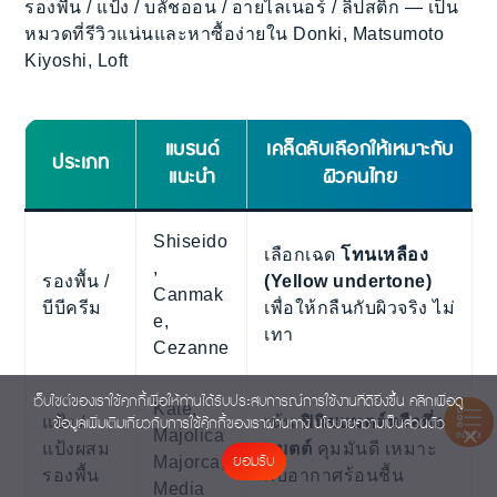
รองพื้น / แป้ง / บลัชออน / อายไลเนอร์ / ลิปสติก — เป็น
หมวดที่รีวิวแน่นและหาซื้อง่ายใน Donki, Matsumoto
Kiyoshi, Loft
แบรนด์
เคล็ดลับเลือกให้เหมาะกับ
ประเภท
แนะนำ
ผิวคนไทย
Shiseido
เลือกเฉด
โทนเหลือง
,
รองพื้น /
(Yellow undertone)
Canmak
บีบีครีม
เพื่อให้กลืนกับผิวจริง ไม่
e,
เทา
Cezanne
เว็บไซต์ของเราใช้คุกกี้เพื่อให้ท่านได้รับประสบการณ์การใช้งานที่ดียิ่งขึ้น คลิกเพื่อดู
Kate,
แป้ง /
เน้น
ฟินิชแมตต์หรือกึ่ง
ข้อมูลเพิ่มเติมเกี่ยวกับการใช้คุ๊กกี้ของเราผ่านทาง
นโยบายความเป็นส่วนตัว
Majolica
INDEX
แป้งผสม
แมตต์
คุมมันดี เหมาะ
ยอมรับ
Majorca,
รองพื้น
กับอากาศร้อนชื้น
Media