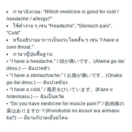
ภาษาอังกฤษ:
“Which medicine is good for cold /
headache / allergy?”
ใช้คำง่าย ๆ เช่น “Headache”, “Stomach pain”,
“Cold”
หรืออธิบายอาการเป็นประโยคสั้น ๆ เช่น
“I have a
sore throat.”
ภาษาญี่ปุ่นพื้นฐาน:
• “I have a headache.” / 頭が痛いです。(
Atama ga itai
desu.
) — ฉันปวดหัว
• “I have a stomachache.” / お腹が痛いです。(
Onaka
ga itai desu.
) — ฉันปวดท้อง
• “I have a cold.” / 風邪をひいています。(
Kaze o
hiiteimasu.
) — ฉันเป็นหวัด
• “Do you have medicine for muscle pain?” / 筋肉痛の
薬はありますか？(
Kinnikutsū no kusuri wa arimasu
ka?
) — มียาแก้ปวดเมื่อยไหม