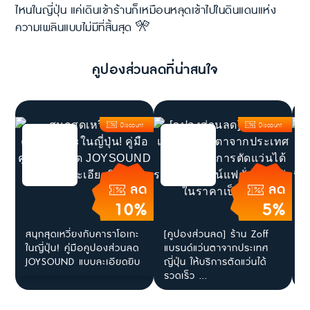
ไหนในญี่ปุ่น แค่เดินเข้าร้านก็เหมือนหลุดเข้าไปในดินแดนแห่ง
ความเพลินแบบไม่มีที่สิ้นสุด 🎌
คูปองส่วนลดที่น่าสนใจ
Discount
Discount
ลด
ลด
10%
5%
สนุกสุดเหวี่ยงกับคาราโอเกะ
[คูปองส่วนลด] ร้าน Zoff
[
ในญี่ปุ่น! คู่มือคูปองส่วนลด
แบรนด์แว่นตาจากประเทศ
โ
JOYSOUND แบบละเอียดยิบ
ญี่ปุ่น ให้บริการตัดแว่นได้
ร
รวดเร็ว ...
ไ