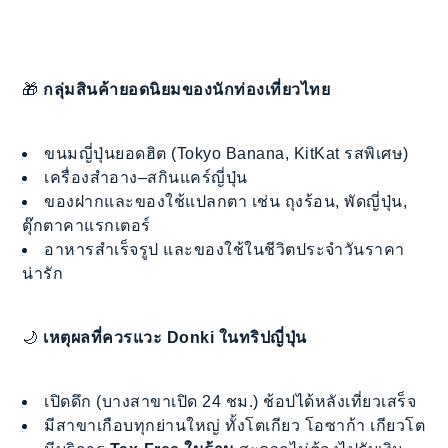
🎁
กลุ่มสินค้ายอดนิยมของนักท่องเที่ยวไทย
ขนมญี่ปุ่นยอดฮิต (Tokyo Banana, KitKat รสพิเศษ)
เครื่องสำอาง–สกินแคร์ญี่ปุ่น
ของฝากและของใช้แปลกตา เช่น ถุงร้อน, พัดญี่ปุ่น,
ตุ๊กตาคาแรกเตอร์
อาหารสำเร็จรูป และของใช้ในชีวิตประจำวันราคา
น่ารัก
🌙
เหตุผลที่ควรแวะ Donki ในทริปญี่ปุ่น
เปิดดึก (บางสาขาเปิด 24 ชม.) ช้อปได้หลังเที่ยวเสร็จ
มีสาขาเกือบทุกย่านใหญ่ ทั้งโตเกียว โอซาก้า เกียวโต