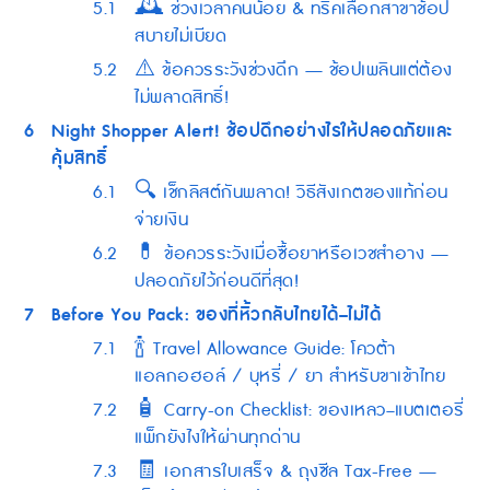
5.1
🕰️ ช่วงเวลาคนน้อย & ทริคเลือกสาขาช้อป
สบายไม่เบียด
5.2
⚠️ ข้อควรระวังช่วงดึก — ช้อปเพลินแต่ต้อง
ไม่พลาดสิทธิ์!
6
Night Shopper Alert! ช้อปดึกอย่างไรให้ปลอดภัยและ
คุ้มสิทธิ์
6.1
🔍 เช็กลิสต์กันพลาด! วิธีสังเกตของแท้ก่อน
จ่ายเงิน
6.2
💊 ข้อควรระวังเมื่อซื้อยาหรือเวชสำอาง —
ปลอดภัยไว้ก่อนดีที่สุด!
7
Before You Pack: ของที่หิ้วกลับไทยได้–ไม่ได้
7.1
🍾 Travel Allowance Guide: โควต้า
แอลกอฮอล์ / บุหรี่ / ยา สำหรับขาเข้าไทย
7.2
🧴 Carry-on Checklist: ของเหลว–แบตเตอรี่
แพ็กยังไงให้ผ่านทุกด่าน
7.3
🧾 เอกสารใบเสร็จ & ถุงซีล Tax-Free —