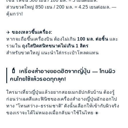
เช่น โลชั่น 500 เยน / 100 มล. = 5 เยนต่อมล.
ส่วนขวดใหญ่ 850 เยน / 200 มล. = 4.25 เยนต่อมล. —
คุ้มกว่า!
✈️
ของเหลวขึ้นเครื่อง:
หากจะถือขึ้นเครื่องบิน ต้องไม่เกิน
100 มล. ต่อชิ้น
และ
รวมใน
ถุงใสปิดสนิทขนาดไม่เกิน 1 ลิตร
สำหรับขวดใหญ่ แนะนำใส่กระเป๋าโหลดแทน
💄
เครื่องสำอางยอดฮิตจากญี่ปุ่น — โทนผิว
คนไทยใช้แล้วรอดทุกลุค!
ใครมาเที่ยวญี่ปุ่นแล้วอยากสอยเมกอัปกลับบ้าน ต้องรู้
ก่อนว่าเฉดสีและฟินิชของเครื่องสำอางญี่ปุ่นมักออกไป
ทาง “โทนสว่าง–ธรรมชาติ” ดังนั้นเลือกให้เข้ากับผิวจริง
ของเราจะได้ไม่หมองเมื่อกลับมาใช้ในไทย ☀️