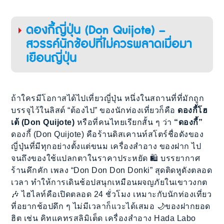
ดองกี้ญี่ปุ่น (Don Quijote) –
สวรรค์นักช้อปที่ไม่ควรพลาดเมื่อมา
เยือนญี่ปุ่น
ถ้าใครมีโอกาสได้ไปเที่ยวญี่ปุ่น หนึ่งในสถานที่ที่มักถูก
บรรจุไว้ในลิสต์ “ต้องไป” ของนักท่องเที่ยวก็คือ
ดองกี้โฮ
เต้ (Don Quijote)
หรือที่คนไทยเรียกสั้น ๆ ว่า
“ดองกี้”
ดองกี้ (Don Quijote) คือร้านดิสเคานท์สโตร์ชื่อดังของ
ญี่ปุ่นที่มีทุกอย่างตั้งแต่ขนม เครื่องสำอาง ของฝาก ไป
จนถึงของใช้แปลกตาในราคาประหยัด 🛍️ บรรยากาศ
ร้านคึกคัก เพลง “Don Don Don Donki” สุดติดหูดังตลอด
เวลา ทำให้การเดินช้อปสนุกเหมือนผจญภัยในเขาวงกต
🎶 ไฮไลท์คือเปิดตลอด 24 ชั่วโมง เหมาะกับนักท่องเที่ยว
ที่อยากช้อปดึก ๆ ไม่มีเวลาก็แวะได้เสมอ 🌙ของฝากยอด
ฮิต เช่น คิทแคทรสลิมิเต็ด เครื่องสำอาง Hada Labo