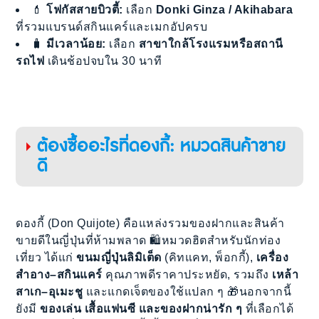
💄
โฟกัสสายบิวตี้:
เลือก
Donki Ginza / Akihabara
ที่รวมแบรนด์สกินแคร์และเมกอัปครบ
🧳
มีเวลาน้อย:
เลือก
สาขาใกล้โรงแรมหรือสถานี
รถไฟ
เดินช้อปจบใน 30 นาที
ต้องซื้ออะไรที่ดองกี้: หมวดสินค้าขาย
ดี
ดองกี้ (Don Quijote) คือแหล่งรวมของฝากและสินค้า
ขายดีในญี่ปุ่นที่ห้ามพลาด 🛍️หมวดฮิตสำหรับนักท่อง
เที่ยว ได้แก่
ขนมญี่ปุ่นลิมิเต็ด
(คิทแคท, พ็อกกี้),
เครื่อง
สำอาง–สกินแคร์
คุณภาพดีราคาประหยัด, รวมถึง
เหล้า
สาเก–อุเมะชู
และแกดเจ็ตของใช้แปลก ๆ 🎁นอกจากนี้
ยังมี
ของเล่น เสื้อแฟนซี และของฝากน่ารัก ๆ
ที่เลือกได้