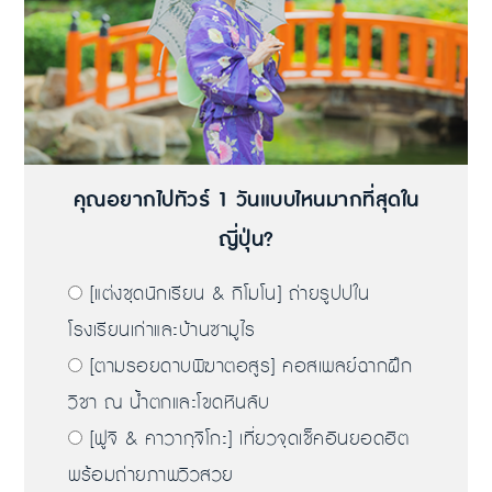
คุณอยากไปทัวร์ 1 วันแบบไหนมากที่สุดใน
ญี่ปุ่น?
[แต่งชุดนักเรียน & กิโมโน] ถ่ายรูปปใน
โรงเรียนเก่าและบ้านซามูไร
[ตามรอยดาบพิฆาตอสูร] คอสเพลย์ฉากฝึก
วิชา ณ น้ำตกและโขดหินลับ
[ฟูจิ & คาวากุจิโกะ] เที่ยวจุดเช็คอินยอดฮิต
พร้อมถ่ายภาพวิวสวย