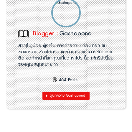
Blogger :
Gashapond
สาว(ไม่)น้อย ผู้รักใน การถ่ายภาพ ท่องเที่ยว ชิม
ของอร่อย ซอฟต์ครีม และบ้าเครื่องสำอางชนิดเสพ
ติด ขอทำหน้าที่พาคุณเที่ยว หาโปรเด็ด ให้ทริปญี่ปุ่น
ของคุณสนุกสบาย ??
464 Posts
ดูบทความ Gashapond