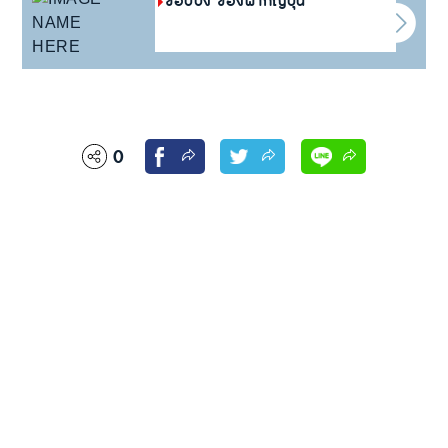
ช้อปปิ้ง ของฝากญี่ปุ่น
0