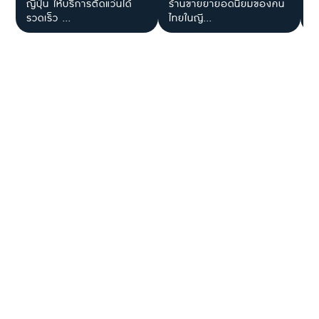
ญี่ปุ่น ให้บริการตัดแว่นได้
ร้านขายยายอดนิยมของคน
J
รวดเร็ว ...
ไทยในญี...