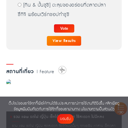
[กิน & ปั้นซูชิ] ตะลุยของอร่อยที่ตลาดปลา
ซึกิจิ พร้อมเวิร์กชอปทำซูชิ
View Results
สถานที่เที่ยว
| Feature
เว็บไซต์ของเราใช้คุกกี้เพื่อให้ท่านได้รับประสบการณ์การใช้งานที่ดียิ่งขึ้น คลิกเพื่อดู
ข้อมูลเพิ่มเติมเกี่ยวกับการใช้คุ๊กกี้ของเราผ่านทาง
นโยบายความเป็นส่วนตัว
INDEX
รวม แอพ รถไฟ ญี่ปุ่น เช็คได้ทั่วประเทศ ใช้สะดวก ไม่มีหลง
ยอมรับ
รวม แอพ รถไฟ ญี่ปุ่น สุดสะดวก จัดให้แบบเต็มๆ ทุกแอเรีย หาสาย เช็คเวลา