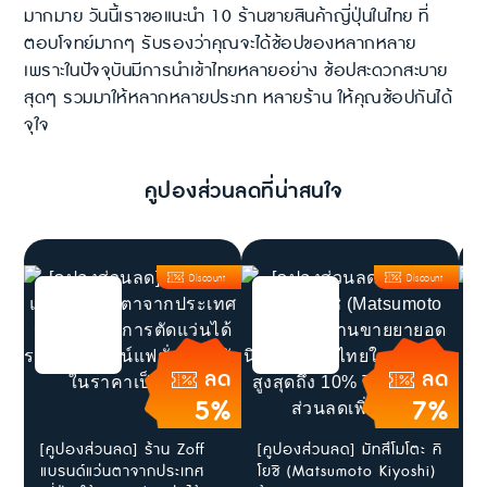
มากมาย วันนี้เราขอแนะนำ 10 ร้านขายสินค้าญี่ปุ่นในไทย ที่
ตอบโจทย์มากๆ รับรองว่าคุณจะได้ช้อปของหลากหลาย
เพราะในปัจจุบันมีการนำเข้าไทยหลายอย่าง ช้อปสะดวกสะบาย
สุดๆ รวมมาให้หลากหลายประภท หลายร้าน ให้คุณช้อปกันได้
จุใจ
คูปองส่วนลดที่น่าสนใจ
Discount
Discount
ลด
ลด
5%
7%
[คูปองส่วนลด] ร้าน Zoff
[คูปองส่วนลด] มัทสึโมโตะ คิ
ส
แบรนด์แว่นตาจากประเทศ
โยชิ (Matsumoto Kiyoshi)
ใ