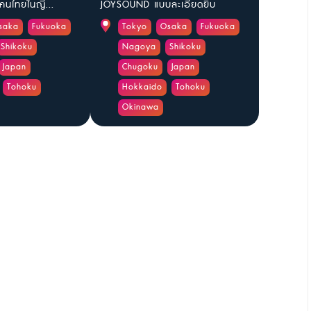
นไทยในญี...
JOYSOUND แบบละเอียดยิบ
saka
Fukuoka
Tokyo
Osaka
Fukuoka
Shikoku
Nagoya
Shikoku
Japan
Chugoku
Japan
Tohoku
Hokkaido
Tohoku
Okinawa