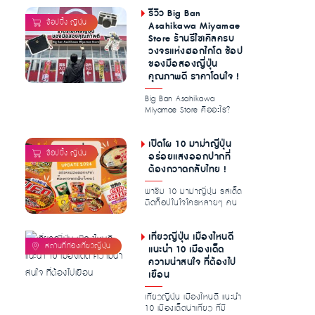
ไปยั...
รีวิว Big Ban
Asahikawa Miyamae
Store ร้านรีไซเคิลครบ
วงจรแห่งฮอกไกโด ช้อป
ของมือสองญี่ปุ่น
คุณภาพดี ราคาโดนใจ !
Big Ban Asahikawa
Miyamae Store คืออะไร?
ทำไมนักช้อปไทย […]...
เปิดโผ 10 มาม่าญี่ปุ่น
อร่อยแสงออกปากที่
ต้องกวาดกลับไทย !
พาชิม 10 มาม่าญี่ปุ่น รสเด็ด
ติดท็อปในใจใครหลายๆ คน
การันตีความอร่อย เครื่อง
เยอ...
เที่ยวญี่ปุ่น เมืองไหนดี
แนะนำ 10 เมืองเด็ด
ความน่าสนใจ ที่ต้องไป
เยือน
เที่ยวญี่ปุ่น เมืองไหนดี แนะนำ
10 เมืองเด็ดน่าเที่ยว ที่มี