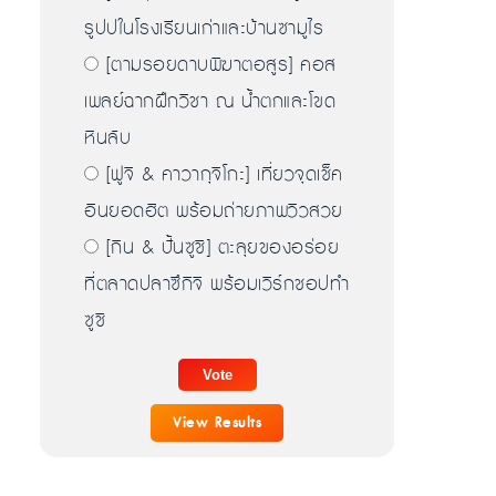
รูปปในโรงเรียนเก่าและบ้านซามูไร
[ตามรอยดาบพิฆาตอสูร] คอส
เพลย์ฉากฝึกวิชา ณ น้ำตกและโขด
หินลับ
[ฟูจิ & คาวากุจิโกะ] เที่ยวจุดเช็ค
อินยอดฮิต พร้อมถ่ายภาพวิวสวย
[กิน & ปั้นซูชิ] ตะลุยของอร่อย
ที่ตลาดปลาซึกิจิ พร้อมเวิร์กชอปทำ
ซูชิ
View Results