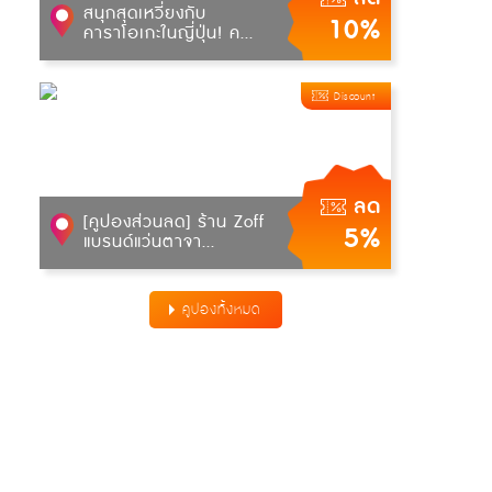
สนุกสุดเหวี่ยงกับ
10%
คาราโอเกะในญี่ปุ่น! ค...
Discount
ลด
[คูปองส่วนลด] ร้าน Zoff
5%
แบรนด์แว่นตาจา...
คูปองทั้งหมด