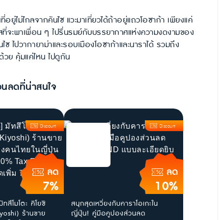
ที่อยู่ไม่ไกลจากคันไซ แวะมาเที่ยวได้ถ้าอยู่แถวโอซาก้า เพียงแค่
ี่จะพาเพื่อน ๆ ไปรื่นรมย์กับบรรยากาศแห่งความงดงามของ
คันไซ ไปวากายาม่าและรอบเมืองโอซาก้าและนาราได้ รวมถึง
วย คุ้มแค่ไหน ไปดูกัน
วนลดที่น่าสนใจ
Discount
Discount
ลด
ลด
7%
10%
ัทสึโมโตะ คิโยชิ
สนุกสุดเหวี่ยงกับคาราโอเกะใน
yoshi) ร้านขาย
ญี่ปุ่น! คู่มือคูปองส่วนลด