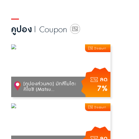
ความโดดเด่นน่าสนใจ ท...
คูปอง
| Coupon
Discount
ลด
[คูปองส่วนลด] มัทสึโมโตะ
7%
คิโยชิ (Matsu...
Discount
ลด