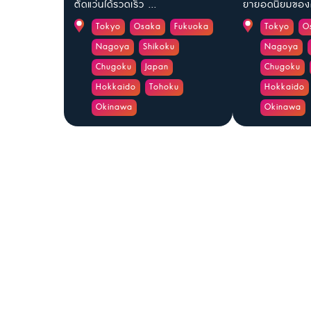
ตัดแว่นได้รวดเร็ว ...
ยายอดนิยมของค
Tokyo
Osaka
Fukuoka
Tokyo
O
Nagoya
Shikoku
Nagoya
Chugoku
Japan
Chugoku
Hokkaido
Tohoku
Hokkaido
Okinawa
Okinawa