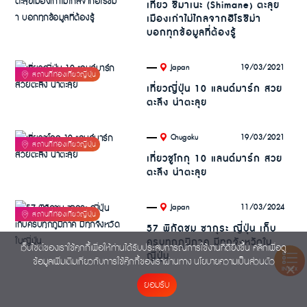
เที่ยว ชิมาเนะ (Shimane) ตะลุย
เมืองเก่าไม่ไกลจากฮิโรชิม่า
บอกทุกข้อมูลที่ต้องรู้
.
19/03/2021
Japan
เที่ยวญี่ปุ่น 10 แลนด์มาร์ก สวย
ตะลึง น่าตะลุย
.
19/03/2021
Chugoku
เที่ยวชูโกกุ 10 แลนด์มาร์ก สวย
ตะลึง น่าตะลุย
.
11/03/2024
Japan
57 พิกัดชม ซากุระ ญี่ปุ่น เก็บ
ครบทุกภูมิภาค มีทุกจังหวัดใน
เว็บไซต์ของเราใช้คุกกี้เพื่อให้ท่านได้รับประสบการณ์การใช้งานที่ดียิ่งขึ้น คลิกเพื่อดู
ญี่ปุ่น
ข้อมูลเพิ่มเติมเกี่ยวกับการใช้คุ๊กกี้ของเราผ่านทาง
นโยบายความเป็นส่วนตัว
INDEX
ยอมรับ