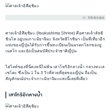
Cr: 宮島観光協会
ศาลเจ้าอิสึคุชิมะ (Itsukushima Shrine) คือศาลเจ้าลัทธิ
ชินโต อยู่บนเกาะมิยาจิมะ จังหวัดฮิโรชิม่า เป็นที่เที่ยวอีก
แห่งของญี่ปุ่นได้รับการขึ้นทะเบียนเป็นมรดกโลกของยู
เนสโก และยังเป็นสมบัติประจำชาติญี่ปุ่น
ไฮไลท์ของที่นี่คงหนีไม่พ้น เสาโทริอิกลางน้ำ กลางทะเล
เซโตะ ซึ่งเป็น 1 ใน 3 วิวที่สวยที่สุดของญี่ปุ่น ถือเป็น
สัญลักษณ์ประจำเกาะมิยาจิมะแห่งนี้เลยทีเดียว
เสาโทริอิกลางน้ำ