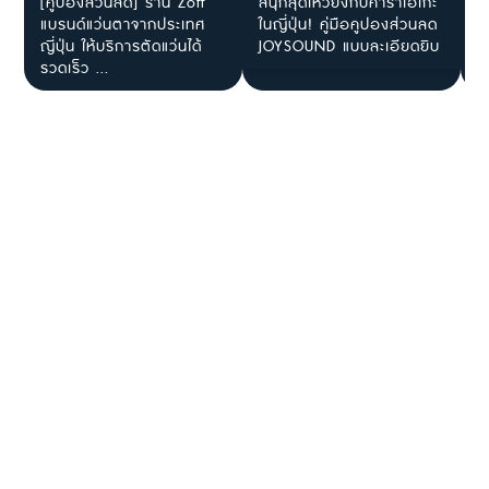
[คูปองส่วนลด] ร้าน Zoff
สนุกสุดเหวี่ยงกับคาราโอเกะ
[
แบรนด์แว่นตาจากประเทศ
ในญี่ปุ่น! คู่มือคูปองส่วนลด
โ
ญี่ปุ่น ให้บริการตัดแว่นได้
JOYSOUND แบบละเอียดยิบ
ร
รวดเร็ว ...
ไ