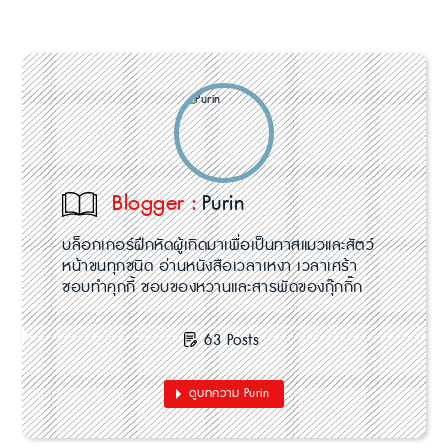
Blogger :
Purin
บล็อกเกอร์ฝึกหัดผู้เกิดมาเพื่อเป็นทาสแมวและสัตว์
หน้าขนทุกชนิด อ่านหนังสือเวลาเหงา เวลาเศร้า
ชอบทำคุกกี้ ชอบของหวานและสารพัดของกุ๊กกิ๊ก
63 Posts
ดูบทความ Purin