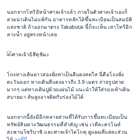
นอกจากโทริอิหน้าศาลเจ้าแล้ว ภายในตัวศาลเจ้าเองก็
สวยน่าเดินไม่แพ้กัน อาคารหลักได้ขึ้นทะเบียนเป็นสมบัติ
แห่งชาติ ถ้าออกมาตรง Takabutai นี้ก็จะเห็น เสาโทริอิก
ลางน้ำ อยู่ตรงหน้าเลย
โถงทางเดินยาวสองฝั่งทาเป็นสีแดงสดใส นี่คือโถงฝั่ง
ตะวันออก ทางเดินสีแดงยาวถึง 3.9 เมตร ถ่ายรูปสวย
มากๆ แต่ทางเดินปูด้วยแผ่นไม้ แนะนำให้ใส่รองเท้าเดิน
สบายมา ส้นสูงอาจติดกับร่องไม้ได้
นอกจากนี้ยังมีอีกหลายส่วนที่ได้รับการขึ้นทะเบียนเป็น
ทรัพย์สินทางวัฒนธรรมที่สำคัญ เช่น เวทีละครโนห์
สะพานโซริบาชิ และศาลเจ้าไดโกคุ ดูแผนที่แต่ละส่วน
ได้
>>ที่นี่