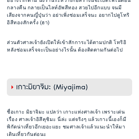
อย่างไรก็ตาม นั่งร้านระหว่างก่อสร้างนี้จะเปิดไฟในตอน
กลางคืน กลายเป็นไลท์อัพสีทอง สวยไปอีกแบบ จนมี
เสียงจากคนญี่ปุ่นว่า อย่าเพิ่งซ่อมเสร็จนะ อยากไปดูโทริ
อิสีทองสักครั้ง (ฮา)
ส่วนตัวศาลเจ้ายังเปิดให้เข้าสักการะได้ตามปกติ โทริอิ
หลังซ่อมเสร็จจะเป็นอย่างไรนั้น ต้องติดตามกันต่อไป
เกาะมิยาจิมะ (Miyajima)
ชื่อเกาะ มิยาจิมะ แปลว่า เกาะแห่งศาลเจ้า เพราะเด่น
เรื่อง ศาลเจ้าอิสึคุชิมะ นี่ล่ะ แต่จริงๆ แล้วเกาะนี้เองก็มี
พิกัดน่าเที่ยวอีกเยอะแยะ ชมศาลเจ้าแล้วแนะนำให้มา
เดินเที่ยวกันต่อนะ