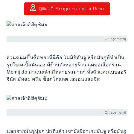
ดูแผนที่ Anago no meshi Ueno
Cr: agemomiji
ส่วนขนมขึ้นชื่อของที่นี่คือ โมมิจิมันจู หรือมันจูที่ทำเป็น
รูปใบเมเปิ้ลนั่นเอง มีร้านดังหลายร้าน แต่ขอเลือกร้าน
Momijido มาแนะนำ มีหลายรสมากๆ ทั้งถั่วแดงแบบออริ
จินัล มัทฉะ ครีม ช็อกโกแลต เลมอนและชีส
Cr: agemomiji
นอกจากมันจูนุ่มๆ ปกติแล้ว เขายังมีอาเกะมันจู หรือมันจู