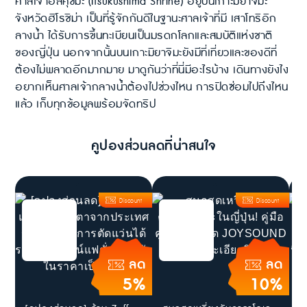
ศาลเจ้าอิสึคุชิมะ (Itsukushima Shrine) อยู่บนเกาะมิยาจิมะ
จังหวัดฮิโรชิม่า เป็นที่รู้จักกันดีในฐานะศาลเจ้าที่มี เสาโทริอิก
ลางน้ำ ได้รับการขึ้นทะเบียนเป็นมรดกโลกและสมบัติแห่งชาติ
ของญี่ปุ่น นอกจากนั้นบนเกาะมิยาจิมะยังมีที่เที่ยวและของดีที่
ต้องไม่พลาดอีกมากมาย มาดูกันว่าที่นี่มีอะไรบ้าง เดินทางยังไง
อยากเห็นศาลเจ้ากลางน้ำต้องไปช่วงไหน การปิดซ่อมไปถึงไหน
แล้ว เก็บทุกข้อมูลพร้อมจัดทริป
คูปองส่วนลดที่น่าสนใจ
Discount
Discount
ลด
ลด
5%
10%