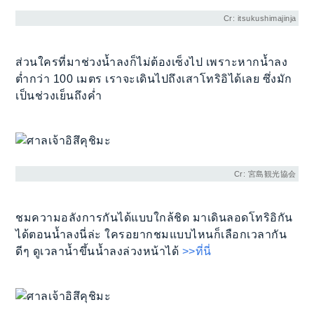
Cr: itsukushimajinja
ส่วนใครที่มาช่วงน้ำลงก็ไม่ต้องเซ็งไป เพราะหากน้ำลง
ต่ำกว่า 100 เมตร เราจะเดินไปถึงเสาโทริอิได้เลย ซึ่งมัก
เป็นช่วงเย็นถึงค่ำ
Cr: 宮島観光協会
ชมความอลังการกันได้แบบใกล้ชิด มาเดินลอดโทริอิกัน
ได้ตอนน้ำลงนี่ล่ะ ใครอยากชมแบบไหนก็เลือกเวลากัน
ดีๆ ดูเวลาน้ำขึ้นน้ำลงล่วงหน้าได้
>>ที่นี่