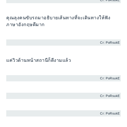
Cr: PoRsukE
คุณลุงคนขับรถมาอธิบายเส้นทางที่จะเดินทางให้ฟัง
ภาษาอังกฤษดีมาก
Cr: PoRsukE
แค่วิวด้านหน้าสถานีก็ดีงามแล้ว
Cr: PoRsukE
Cr: PoRsukE
Cr: PoRsukE