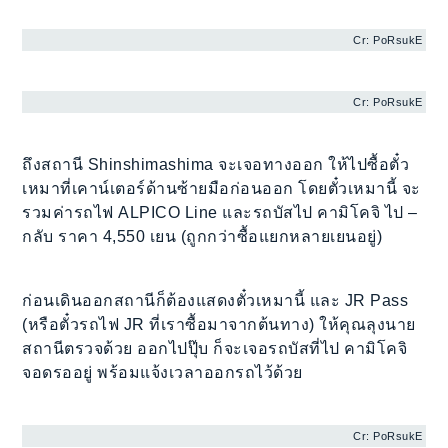
Cr: PoRsukE
Cr: PoRsukE
ถึงสถานี Shinshimashima จะเจอทางออก ให้ไปซื้อตั๋ว
เหมาที่เคาน์เตอร์ด้านซ้ายมือก่อนออก โดยตั๋วเหมานี้ จะ
รวมค่ารถไฟ ALPICO Line และรถบัสไป คามิโคจิ ไป –
กลับ ราคา 4,550 เยน (ถูกกว่าซื้อแยกหลายเยนอยู่)
ก่อนเดินออกสถานีก็ต้องแสดงตั๋วเหมานี้ และ JR Pass
(หรือตั๋วรถไฟ JR ที่เราซื้อมาจากต้นทาง) ให้คุณลุงนาย
สถานีตรวจด้วย ออกไปปุ๊บ ก็จะเจอรถบัสที่ไป คามิโคจิ
จอดรออยู่ พร้อมแจ้งเวลาออกรถไว้ด้วย
Cr: PoRsukE