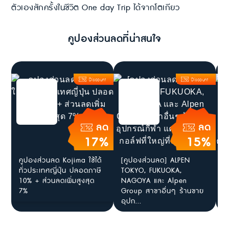
ตัวเองสักครั้งในชีวิต One day Trip ได้จากโตเกียว
คูปองส่วนลดที่น่าสนใจ
Discount
Discount
ลด
ลด
17%
15%
คูปองส่วนลด Kojima ใช้ได้
[คูปองส่วนลด] ALPEN
ห
ทั่วประเทศญี่ปุ่น ปลอดภาษี
TOKYO, FUKUOKA,
ข
10% + ส่วนลดเพิ่มสูงสุด
NAGOYA และ Alpen
น
7%
Group สาขาอื่นๆ ร้านขาย
ร์
อุปก...