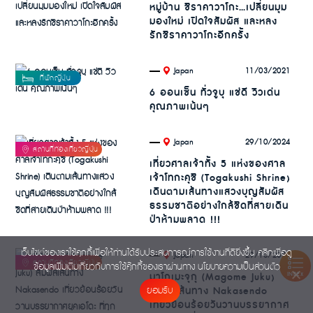
หมู่บ้าน ชิราคาวาโกะ…เปลี่ยนมุม
มองใหม่ เปิดใจสัมผัส และหลง
รักชิราคาวาโกะอีกครั้ง
.
11/03/2021
Japan
6 ออนเซ็น ทั่วจูบุ แช่ดี วิวเด่น
คุณภาพเน้นๆ
.
29/10/2024
Japan
เที่ยวศาลเจ้าทั้ง 5 แห่งของศาล
เจ้าโทกะคุชิ (Togakushi Shrine)
เดินตามเส้นทางแสวงบุญสัมผัส
ธรรมชาติอย่างใกล้ชิดที่สายเดิน
ป่าห้ามพลาด !!!
เว็บไซต์ของเราใช้คุกกี้เพื่อให้ท่านได้รับประสบการณ์การใช้งานที่ดียิ่งขึ้น คลิกเพื่อดู
.
29/10/2024
Japan
ข้อมูลเพิ่มเติมเกี่ยวกับการใช้คุ๊กกี้ของเราผ่านทาง
นโยบายความเป็นส่วนตัว
มาโกเมะจุกุ (Magome Juku)
INDEX
สัมผัสเส้นทาง Nakasendo
ยอมรับ
เที่ยวย้อนร้อยวันวานบรรยากาศ