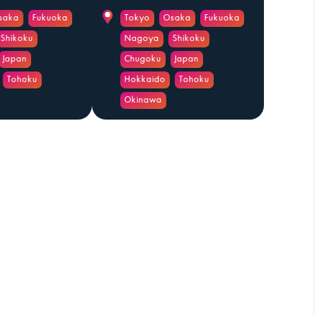
saka
Fukuoka
Tokyo
Osaka
Fukuoka
Shikoku
Nagoya
Shikoku
Japan
Chugoku
Japan
Tohoku
Hokkaido
Tohoku
Okinawa