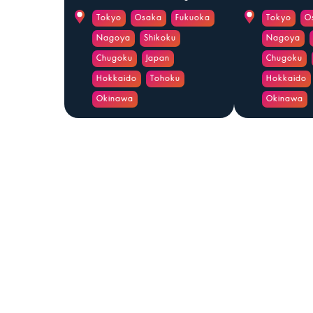
Tokyo
Osaka
Fukuoka
Tokyo
O
Nagoya
Shikoku
Nagoya
Chugoku
Japan
Chugoku
Hokkaido
Tohoku
Hokkaido
Okinawa
Okinawa