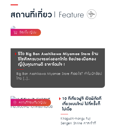
สถานที่เที่ยว
| Feature
รีวิว Big Ban Asahikawa Miyamae Store ร้าน
รีไซเคิลครบวงจรแห่งฮอกไกโด ช้อปของมือสอง
ญี่ปุ่นคุณภาพดี ราคาโดนใจ !
Big Ban Asahikawa Miyamae Store คืออะไร? ทำไมนักช้อป
ไทย […]...
10 ที่เที่ยวฟูจิ เปิดพิกัดที่
เที่ยวแบบใหม่ ไปกี่ครั้งก็
ไม่เบื่อ
Kitaguchi-hongu Fuji
Sengen Shrine ศาลเจ้าที่
อุดมไปด้วย […]...