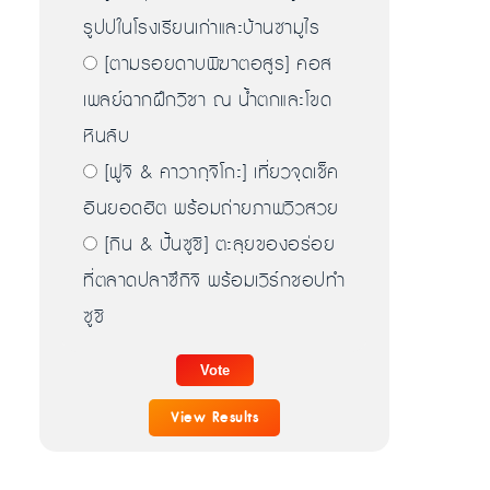
รูปปในโรงเรียนเก่าและบ้านซามูไร
[ตามรอยดาบพิฆาตอสูร] คอส
เพลย์ฉากฝึกวิชา ณ น้ำตกและโขด
หินลับ
[ฟูจิ & คาวากุจิโกะ] เที่ยวจุดเช็ค
อินยอดฮิต พร้อมถ่ายภาพวิวสวย
[กิน & ปั้นซูชิ] ตะลุยของอร่อย
ที่ตลาดปลาซึกิจิ พร้อมเวิร์กชอปทำ
ซูชิ
View Results