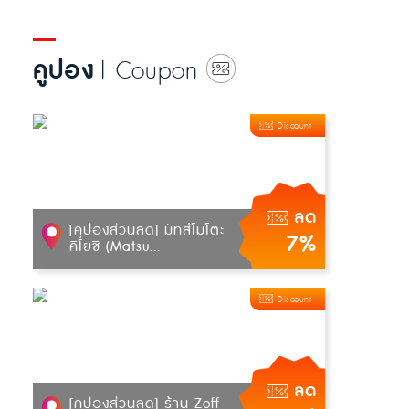
คูปอง
| Coupon
Discount
ลด
[คูปองส่วนลด] มัทสึโมโตะ
7%
คิโยชิ (Matsu...
Discount
ลด
[คูปองส่วนลด] ร้าน Zoff