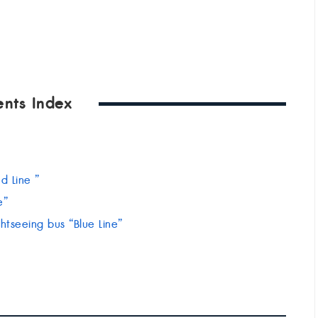
ents Index
d Line ”
e”
tseeing bus “Blue Line”