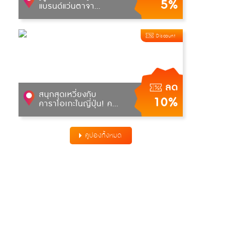
5%
แบรนด์แว่นตาจา...
Discount
ลด
สนุกสุดเหวี่ยงกับ
10%
คาราโอเกะในญี่ปุ่น! ค...
คูปองทั้งหมด