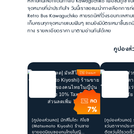
หลายคนเลือกเดินทางไป Kawaguchiko เพื่อชมภูเขาไปฟู
จุดหมายที่น่าประทับใจ วันนี้เราขอแนะนำทางเลือกการท
Retro Bus Kawaguchiko สายรถบัสที่วิ่งรอบทะเลสาบแ
เก็บครบทุกจุดหมายแบบฟินๆ แถมยังมีบัตรเหมาขึ้นรถบัสแ
ทาง รายละเอียดราคา มาตามอ่านกันได้เลย
คูปองส่
Discount
ลด
7%
[คูปองส่วนลด] มัทสึโมโตะ คิโยชิ
[คูปองส่วนลด] 
(Matsumoto Kiyoshi) ร้านขาย
แว่นตาจากประเทศ
ยายอดนิยมของคนไทยในญี...
ตัดแว่นได้รวดเร็ว