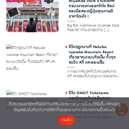
Miyamae Store ร้านรีไซเคิล
ครบวงจรแห่งฮอกไกโด ช้อป
ของมือสองญี่ปุ่นคุณภาพดี
ราคาโดนใจ !
Big Ban Asahikawa Miyamae Store
คืออะไร? ทำไมนักช้อปไทย […]...
รีวิวฤดูหนาวที่ Hakuba
Iwatake Mountain Resort
เที่ยวฮาคุบะแบบจัดเต็ม ทั้งจุด
ชมวิว สกี และออนเซ็น
หากอยากสัมผัสทั้งวิวสวยอลังการ
สกี และออนเซ็นในฤดูหนาวของฮาคุบะ
Hakuba Iwatake...
รีวิว OMO7 Yokohama
นอนโรงแรมใหม่อดีตศาลา
ว่าการโยโกฮาม่า
เว็บไซต์ของเราใช้คุกกี้เพื่อให้ท่านได้รับประสบการณ์การใช้งานที่ดียิ่งขึ้น คลิกเพื่อดู
ข้อมูลเพิ่มเติมเกี่ยวกับการใช้คุ๊กกี้ของเราผ่านทาง
นโยบายความเป็นส่วนตัว
ครั้งนี้มีโอกาสได้มาพักที่ OMO7
INDEX
Yokohama by Hoshino Resorts
ยอมรับ
โรงแรมใหม่ในโยโกฮา...