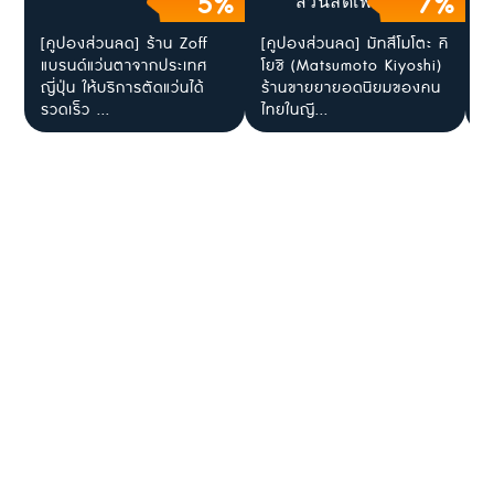
5%
7%
[คูปองส่วนลด] ร้าน Zoff
[คูปองส่วนลด] มัทสึโมโตะ คิ
ส
แบรนด์แว่นตาจากประเทศ
โยชิ (Matsumoto Kiyoshi)
ใ
ญี่ปุ่น ให้บริการตัดแว่นได้
ร้านขายยายอดนิยมของคน
J
รวดเร็ว ...
ไทยในญี...