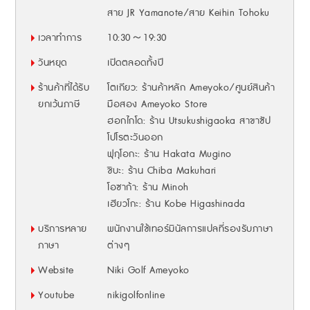
สาย JR Yamanote/สาย Keihin Tohoku
เวลาทำการ
10:30～19:30
วันหยุด
เปิดตลอดทั้งปี
ร้านค้าที่ได้รับ
โตเกียว: ร้านค้าหลัก Ameyoko/ศูนย์สินค้า
ยกเว้นภาษี
มือสอง Ameyoko Store
ฮอกไกโด: ร้าน Utsukushigaoka สาขาซัป
โปโรตะวันออก
ฟุกุโอกะ: ร้าน Hakata Mugino
ชิบะ: ร้าน Chiba Makuhari
โอซาก้า: ร้าน Minoh
เฮียวโกะ: ร้าน Kobe Higashinada
บริการหลาย
พนักงานใช้เทอร์มินัลการแปลที่รองรับภาษา
ภาษา
ต่างๆ
Website
Niki Golf Ameyoko
Youtube
nikigolfonline