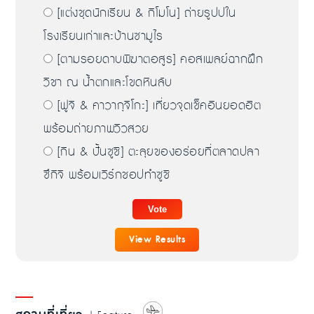
[แต่งชุดนักเรียน & กิโมโน] ถ่ายรูปปใน
โรงเรียนเก่าและบ้านซามูไร
[ตามรอยดาบพิฆาตอสูร] คอสเพลย์ฉากฝึก
วิชา ณ น้ำตกและโขดหินลับ
[ฟูจิ & คาวากุจิโกะ] เที่ยวจุดเช็คอินยอดฮิต
พร้อมถ่ายภาพวิวสวย
[กิน & ปั้นซูชิ] ตะลุยของอร่อยที่ตลาดปลา
ซึกิจิ พร้อมเวิร์กชอปทำซูชิ
View Results