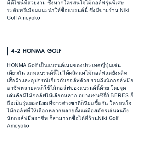
มีดีไซน์ที่สวยงาม ซึ่งหากใครสนใจไม้กอล์ฟรุ่นพิเศษ
ระดับพรีเมียมแนะนำให้ซื้อแบรนด์นี้ ซึ่งมีขายร้าน Niki
Golf Ameyoko
4-2 HONMA GOLF
HONMA Golf เป็นแบรนด์เนมของประเทศญี่ปุ่นเช่น
เดียวกัน แถมแบรนด์นี้ไม่ได้ผลิตแค่ไม้กอล์ฟแต่ยังผลิต
เสื้อผ้าและอุปกรณ์เกี่ยวกับกอล์ฟด้วย รวมถึงนักกอล์ฟมือ
อาชีพหลายคนก็ใช้ไม้กอล์ฟของแบรนด์นี้ด้วย โดยจุด
เด่นคือมีไม้กอล์ฟให้เลือกหลาก อย่างเช่นซีรี่ย์ BERES ก็
ถือเป็นรุ่นยอดนิยมที่ชาวต่างชาติก็นิยมซื้อกัน ใครสนใจ
ไม้กอล์ฟที่ให้เลือกหลากหลายตั้งแต่มือสมัครเล่นจนถึง
นักกอล์ฟมืออาชีพ ก็สามารถซื้อได้ที่ร้านNiki Golf
Ameyoko