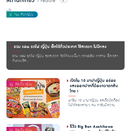
สถานที่เที่ยว
| Feature
รวม แอพ รถไฟ ญี่ปุ่น เช็คได้ทั่วประเทศ ใช้สะดวก ไม่มีหลง
รวม แอพ รถไฟ ญี่ปุ่น สุดสะดวก จัดให้แบบเต็มๆ ทุกแอเรีย หาสาย เช็คเวลา
กันแบบชิล...
เปิดโผ 10 มาม่าญี่ปุ่น อร่อย
แสงออกปากที่ต้องกวาดกลับ
ไทย !
พาชิม 10 มาม่าญี่ปุ่น รสเด็ดติดท็อป
ในใจใครหลายๆ คน การันตีความ
อร่อย เครื่องเยอ...
รีวิว Big Ban Asahikawa