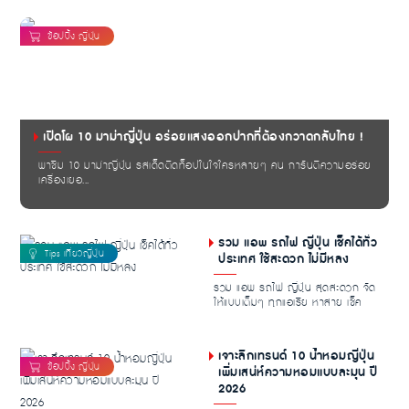
เปิดโผ 10 มาม่าญี่ปุ่น อร่อยแสงออกปากที่ต้องกวาดกลับไทย !
พาชิม 10 มาม่าญี่ปุ่น รสเด็ดติดท็อปในใจใครหลายๆ คน การันตีความอร่อย
เครื่องเยอ...
รวม แอพ รถไฟ ญี่ปุ่น เช็คได้ทั่ว
ประเทศ ใช้สะดวก ไม่มีหลง
รวม แอพ รถไฟ ญี่ปุ่น สุดสะดวก จัด
ให้แบบเต็มๆ ทุกแอเรีย หาสาย เช็ค
เวลากันแบบชิล...
เจาะลึกเทรนด์ 10 น้ำหอมญี่ปุ่น
เพิ่มเสน่ห์ความหอมแบบละมุน ปี
2026