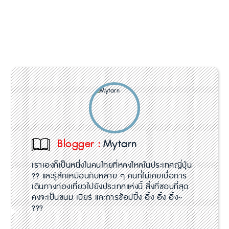
Blogger :
Mytarn
เราเองก็เป็นหนึ่งในคนไทยที่หลงใหลในประเทศญี่ปุ่น
?? และรู้สึกเหมือนกับหลาย ๆ คนที่ไม่เคยเบื่อการ
เดินทางท่องเที่ยวไปยังประเทศแห่งนี้ สิ่งที่ชอบที่สุด
คงจะเป็นขนม เบียร์ และการช้อปปิ้ง อิ้ง อิ้ง อิ้ง~
???