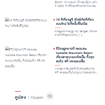
อัพเดท 10 แบรนด์ น้ำหอมญี่ปุ่น ฉบับ
ปี 2026 เจาะลึกเอกลักษณ์ความหอม
ละมุนพร้อมไก...
10 ที่เที่ยวฟูจิ เปิดพิกัดที่เที่ยว
แบบใหม่ ไปกี่ครั้งก็ไม่เบื่อ
Kitaguchi-hongu Fuji Sengen Shrine
ศาลเจ้าที่อุดมไปด้วย […]...
รีวิวฤดูหนาวที่ Hakuba
Iwatake Mountain Resort
เที่ยวฮาคุบะแบบจัดเต็ม ทั้งจุด
ชมวิว สกี และออนเซ็น
หากอยากสัมผัสทั้งวิวสวยอลังการ
สกี และออนเซ็นในฤดูหนาวของฮาคุบะ
Hakuba Iwatake...
คูปอง
| Coupon