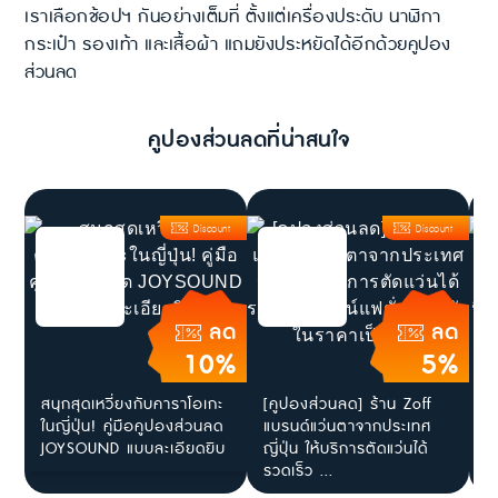
เราเลือกช้อปฯ กันอย่างเต็มที่ ตั้งแต่เครื่องประดับ นาฬิกา
กระเป๋า รองเท้า และเสื้อผ้า แถมยังประหยัดได้อีกด้วยคูปอง
ส่วนลด
คูปองส่วนลดที่น่าสนใจ
Discount
Discount
ลด
ลด
10%
5%
สนุกสุดเหวี่ยงกับคาราโอเกะ
[คูปองส่วนลด] ร้าน Zoff
[
ในญี่ปุ่น! คู่มือคูปองส่วนลด
แบรนด์แว่นตาจากประเทศ
โ
JOYSOUND แบบละเอียดยิบ
ญี่ปุ่น ให้บริการตัดแว่นได้
ร
รวดเร็ว ...
ไ