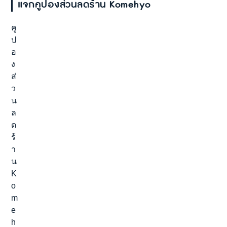
แจกคูปองส่วนลดร้าน Komehyo
คู
ป
อ
ง
ส่
ว
น
ล
ด
ร้
า
น
K
o
m
e
h