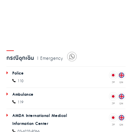
กรณีฉุกเฉิน
| Emergency
Police
110
Ambulance
119
AMDA International Medical
Information Center
03-6233-9266