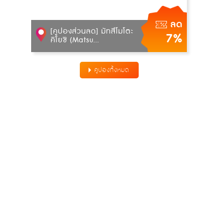
ลด
[คูปองส่วนลด] มัทสึโมโตะ
7%
คิโยชิ (Matsu...
คูปองทั้งหมด