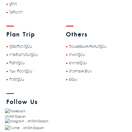
ชูโกกุ
โอกินาว่า
Plan Trip
Others
คู่มือเที่ยวญี่ปุ่น
วัฒนธรรมและสังคมญี่ปุ่น
การเดินทางในญี่ปุ่น
ภาษาญี่ปุ่น
ที่พักญี่ปุ่น
อาหารญี่ปุ่น
Tips เที่ยวญี่ปุ่น
ข่าวสารและอื่นๆ
ทัวร์ญี่ปุ่น
อนิเมะ
Follow Us