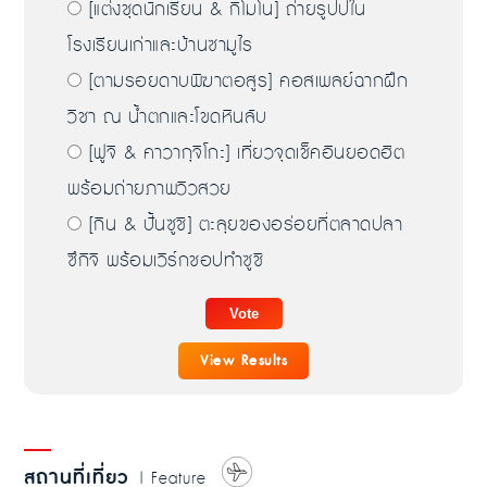
[แต่งชุดนักเรียน & กิโมโน] ถ่ายรูปปใน
โรงเรียนเก่าและบ้านซามูไร
[ตามรอยดาบพิฆาตอสูร] คอสเพลย์ฉากฝึก
วิชา ณ น้ำตกและโขดหินลับ
[ฟูจิ & คาวากุจิโกะ] เที่ยวจุดเช็คอินยอดฮิต
พร้อมถ่ายภาพวิวสวย
[กิน & ปั้นซูชิ] ตะลุยของอร่อยที่ตลาดปลา
ซึกิจิ พร้อมเวิร์กชอปทำซูชิ
View Results
สถานที่เที่ยว
| Feature