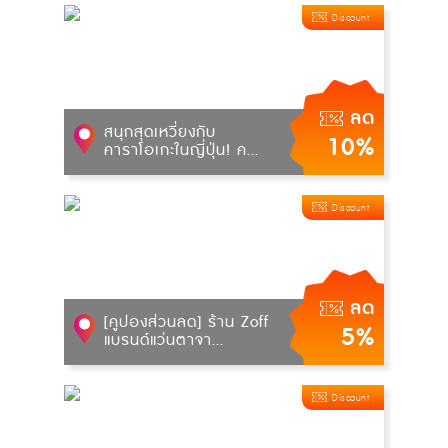
Discount
ลด
สนุกสุดเหวี่ยงกับ
10%
คาราโอเกะในญี่ปุ่น! ค...
Discount
ลด
[คูปองส่วนลด] ร้าน Zoff
5%
แบรนด์แว่นตาจา...
Discount