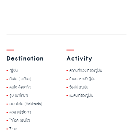
Destination
Activity
ญี่ปุ่น
สถานที่ท่องเที่ยวญี่ปุ่น
คันโต (โตเกียว)
ร้านอาหารที่ญี่ปุ่น
คันไซ (โอซาก้า)
ช้อปปิ้งญี่ปุ่น
จูบุ (นาโกย่า)
แพลนเที่ยวญี่ปุ่น
ฮอกไกโด (Hokkaido)
คิวชู (ฟุกุโอกะ)
โทโฮคุ (เซนได)
ชิโกกุ