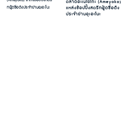
ตลาดอะเมโยโกะ (Ameyoko)
แหล่งช้อปปิ้งสตรีทฟู้ดชื่อดัง
ประจำย่านอุเอะโนะ