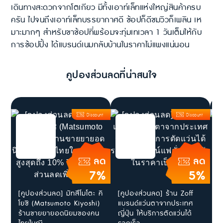
เดินทางสะดวกจากโตเกียว มีทั้งเอาท์เล็ทแห่งใหญ่สินค้าครบ
ครัน ไปจนถึงเอาท์เล็ทบรรยากาศดี ช้อปก็ดีชมวิวก็เพลิน เห
มาะมากๆ สำหรับขาช้อปที่พร้อมจะทุ่มเทเวลา 1 วันเต็มให้กับ
การช้อปปิ้ง ได้แบรนด์เนมกลับบ้านในราคาไม่แพงแน่นอน
คูปองส่วนลดที่น่าสนใจ
Discount
Discount
ลด
ลด
7%
5%
[คูปองส่วนลด] มัทสึโมโตะ คิ
[คูปองส่วนลด] ร้าน Zoff
ส
โยชิ (Matsumoto Kiyoshi)
แบรนด์แว่นตาจากประเทศ
ใ
ร้านขายยายอดนิยมของคน
ญี่ปุ่น ให้บริการตัดแว่นได้
J