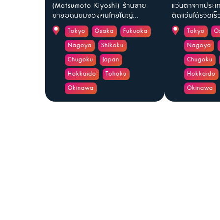
(Matsumoto Kiyoshi) ร้านขาย
แว่นตาจากประเทศ
ยายอดนิยมของคนไทยในญี...
ตัดแว่นได้รวดเร็ว
Tokyo
Osaka
Fukuoka
Tokyo
O
Nagoya
Shikoku
Nagoya
Chugoku
Japan
Chugoku
Hokkaido
Tohoku
Hokkaido
Okinawa
Okinawa