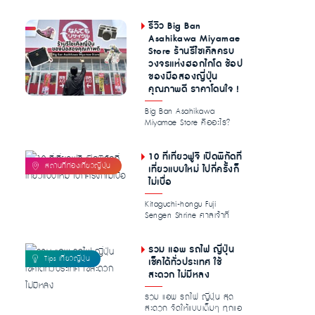
ความโดดเด่นน่าสนใจ ท...
รีวิว Big Ban
Asahikawa Miyamae
Store ร้านรีไซเคิลครบ
วงจรแห่งฮอกไกโด ช้อป
ของมือสองญี่ปุ่น
คุณภาพดี ราคาโดนใจ !
Big Ban Asahikawa
Miyamae Store คืออะไร?
ทำไมนักช้อปไทย […]...
10 ที่เที่ยวฟูจิ เปิดพิกัดที่
เที่ยวแบบใหม่ ไปกี่ครั้งก็
ไม่เบื่อ
Kitaguchi-hongu Fuji
Sengen Shrine ศาลเจ้าที่
อุดมไปด้วย […]...
รวม แอพ รถไฟ ญี่ปุ่น
เช็คได้ทั่วประเทศ ใช้
สะดวก ไม่มีหลง
รวม แอพ รถไฟ ญี่ปุ่น สุด
สะดวก จัดให้แบบเต็มๆ ทุกแอ