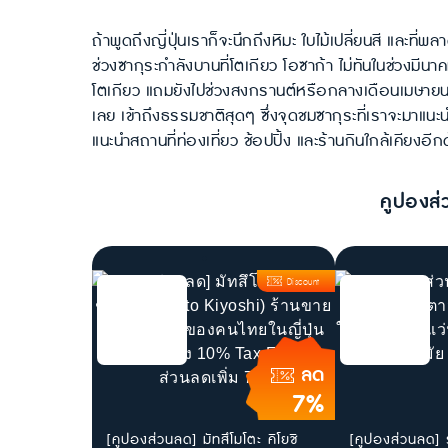
ถ้าพูดถึงญี่ปุ่นเราก็จะนึกถึงหิมะ ใบไม้เปลี่ยนสี และที่
ช่วงซากุระกำลังบานที่โตเกียว โอซาก้า ไม่ทันในช่วงมีนา
โตเกียว แถมยังไปช่วงสงกรานต์หรือกลางเดือนเมษายนก็ไ
เลย เข้าถึงธรรมชาติสุดๆ ซึ่งจุดชมซากุระที่เราจะมาแนะน
แนะนำสถานที่ท่องเที่ยว ช้อปปิ้ง และร้านกินใกล้เคียงอีก
คูปองส่
Discount
ลด
7%
[คูปองส่วนลด] มัทสึโมโตะ คิโยชิ
[คูปองส่วนลด] 