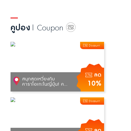
เรีย หาสาย เช็คเวลากันแบบ
ชิล...
คูปอง
| Coupon
Discount
ลด
สนุกสุดเหวี่ยงกับ
10%
คาราโอเกะในญี่ปุ่น! ค...
Discount
ลด