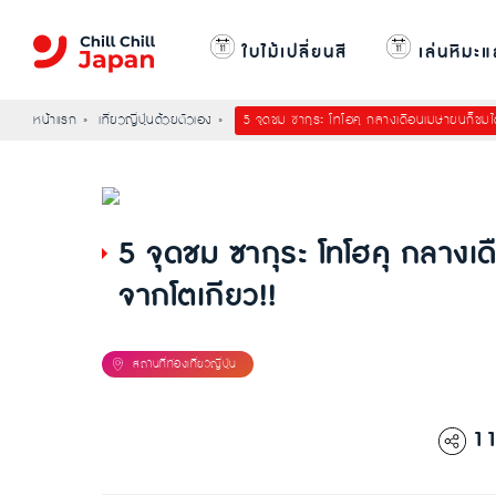
ใบไม้เปลี่ยนสี
เล่นหิมะแ
หน้าแรก
เที่ยวญี่ปุ่นด้วยตัวเอง
5 จุดชม ซากุระ โทโฮคุ กลางเดือนเมษายนก็ชมไ
5 จุดชม ซากุระ โทโฮคุ กลางเ
จากโตเกียว!!
1