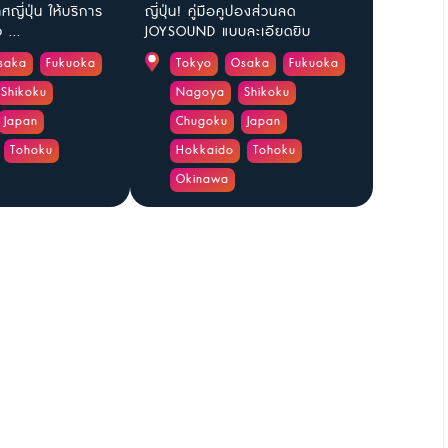
ญี่ปุ่น ให้บริการ
ญี่ปุ่น! คู่มือคูปองส่วนลด
 ...
JOYSOUND แบบละเอียดยิบ
saka
Fukuoka
Tokyo
Osaka
Fukuoka
Shikoku
Nagoya
Shikoku
Japan
Chugoku
Japan
Tohoku
Hokkaido
Tohoku
Okinawa