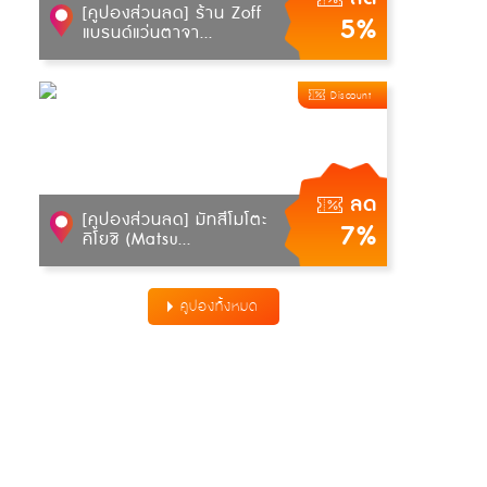
[คูปองส่วนลด] ร้าน Zoff
5%
แบรนด์แว่นตาจา...
Discount
ลด
[คูปองส่วนลด] มัทสึโมโตะ
7%
คิโยชิ (Matsu...
คูปองทั้งหมด