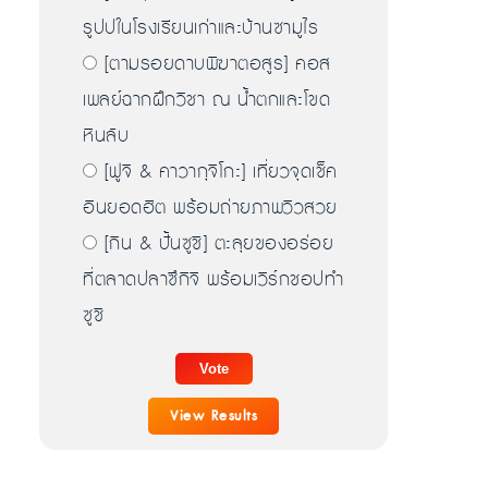
รูปปในโรงเรียนเก่าและบ้านซามูไร
[ตามรอยดาบพิฆาตอสูร] คอส
เพลย์ฉากฝึกวิชา ณ น้ำตกและโขด
หินลับ
[ฟูจิ & คาวากุจิโกะ] เที่ยวจุดเช็ค
อินยอดฮิต พร้อมถ่ายภาพวิวสวย
[กิน & ปั้นซูชิ] ตะลุยของอร่อย
ที่ตลาดปลาซึกิจิ พร้อมเวิร์กชอปทำ
ซูชิ
View Results