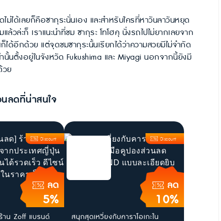
พลาดไม่ได้เลยก็คือซากุระนั่นเอง และสำหรับใครที่หาวันลาวันหยุด
คมแล้วล่ะก็ เราแนะนำที่ชม ซากุระ โทโฮคุ นั่งรถไปไม่ยากเลยจาก
ด้อีกด้วย แต่จุดชมซากุระนั้นเรียกได้ว่าความสวยมีไม่จำกัด
ำนั้นตั้งอยู่ในจังหวัด Fukushima และ Miyagi นอกจากนี้ยังมี
ด้วย
วนลดที่น่าสนใจ
Discount
Discount
ลด
ลด
5%
10%
ร้าน Zoff แบรนด์
สนุกสุดเหวี่ยงกับคาราโอเกะใน