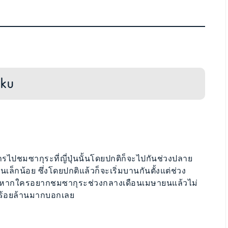
oku
รไปชมซากุระที่ญี่ปุ่นนั้นโดยปกติก็จะไปกันช่วงปลาย
่นเล็กน้อย ซึ่งโดยปกติแล้วก็จะเริ่มบานกันตั้งแต่ช่วง
หากใครอยากชมซากุระช่วงกลางเดือนเมษายนแล้วไม่
ยร้อยล้านมากบอกเลย