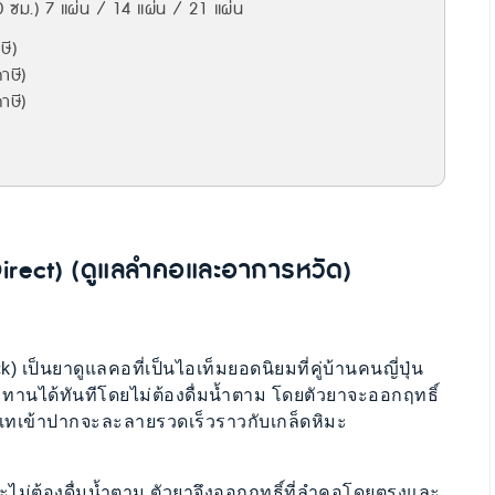
 ซม.) 7 แผ่น / 14 แผ่น / 21 แผ่น
ษี)
ภาษี)
าษี)
Direct) (ดูแลลำคอและอาการหวัด)
k) เป็นยาดูแลคอที่เป็นไอเท็มยอดนิยมที่คู่บ้านคนญี่ปุ่น
านได้ทันทีโดยไม่ต้องดื่มน้ำตาม โดยตัวยาจะออกฤทธิ์
่อเทเข้าปากจะละลายรวดเร็วราวกับเกล็ดหิมะ
ไม่ต้องดื่มน้ำตาม ตัวยาจึงออกฤทธิ์ที่ลำคอโดยตรงและ