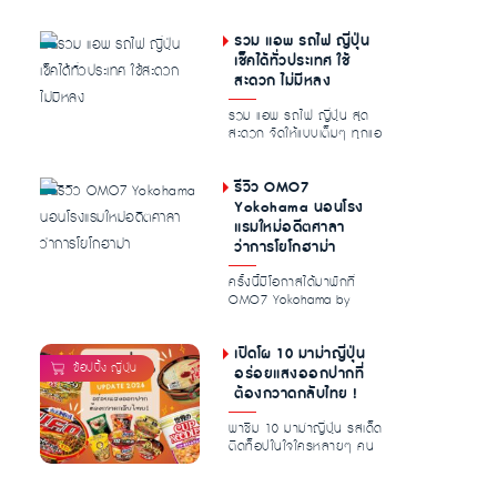
ลุยได้ทั่วทั้ง โอซาก้า เกียว
โต...
รวม แอพ รถไฟ ญี่ปุ่น
เช็คได้ทั่วประเทศ ใช้
สะดวก ไม่มีหลง
รวม แอพ รถไฟ ญี่ปุ่น สุด
สะดวก จัดให้แบบเต็มๆ ทุกแอ
เรีย หาสาย เช็คเวลากันแบบ
ชิล...
รีวิว OMO7
Yokohama นอนโรง
แรมใหม่อดีตศาลา
ว่าการโยโกฮาม่า
ครั้งนี้มีโอกาสได้มาพักที่
OMO7 Yokohama by
Hoshino Resorts โรงแรมใหม่
ในโยโกฮา...
เปิดโผ 10 มาม่าญี่ปุ่น
อร่อยแสงออกปากที่
ต้องกวาดกลับไทย !
พาชิม 10 มาม่าญี่ปุ่น รสเด็ด
ติดท็อปในใจใครหลายๆ คน
การันตีความอร่อย เครื่อง
เยอ...