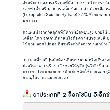
สำหรับแปะลงบนบริเวณที่มีอาการปวดโดยตรง ไม่
รอยฟกช้ำ หรืออาการเคล็ดขัดยอกค่ะ ตัวยามี
(Loxoprofen Sodium Hydrate) 8.1% ซึ่งจะออกฤ
มีอาการ
ตัวแผ่นทำจากวัสดุถักที่มีความยืดหยุ่นสูง ช่วย
เคลื่อนไหว จุดเด่นที่น่าสนใจคือความบางและสีเบ
ใช้ขณะออกไปท่องเที่ยวหรือทำกิจกรรมนอกบ้านไ
การมาเที่ยวญี่ปุ่นมักต้องเดินทางนาน หรือเดินเย
ปวดไหล่ เอว หรือขา จึงช่วยให้รู้สึกอุ่นใจยิ่งขึ้น
บรรเทาปวด และลดการอักเสบชนิดใช้ภายนอก (OTC)
จากผู้ใช้จำนวนมากเลยค่ะ
ยาประเภทที่ 2 ล็อกโซนิน อีเอ็ก