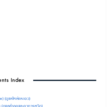
ents Index
e) (ดูแลไหล่และเอว)
ct) (ดูแลลำคอและอาการหวัด)