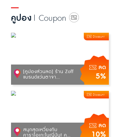
คูปอง
| Coupon
Discount
ลด
[คูปองส่วนลด] ร้าน Zoff
5%
แบรนด์แว่นตาจา...
Discount
ลด
สนุกสุดเหวี่ยงกับ
10%
คาราโอเกะในญี่ปุ่น! ค...