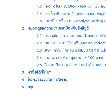
1.3
โอตะ อิซัน <ชนิดซอง> เอส (Ohta’s Is
1.4
บิวแล็ค (Beau-lac) (ดูแลอาการท้องผูก
1.5
เฮปาลีเซ่ ดริ้งค์ ทู (Hepalyse Drink II)
2
หมวดดูแลความงามและป้องกันรังสียูวี
2.1
ทรานซิโน ไวท์ ซี พรีเมียม (Transino 
2.2
อเนสซ่า เพอร์เฟ็ค ยูวี (Anessa Perfe
2.3
ฮาดะ ลาโบะ โกคุจุน พรีเมียม ซีรีส์ (
2.4
เดอร์มา เลเซอร์ ซูเปอร์ วีซี 100 มาส
2.5
คิวเรล ดีพ มอยส์เจอร์ สเปรย์ (Curel D
3
หาซื้อได้ที่ไหน?
4
ข้อควรระวังในการใช้งาน
5
สรุป