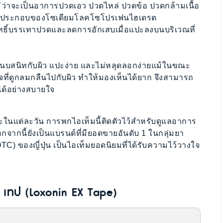
ว่าจะเป็นอาการปวดเอว ปวดไหล่ ปวดข้อ ปวดกล้ามเนื้อ
ส่วนประกอบของโซเดียมโลคโซโปรเฟนไฮเดรต
ทธิ์บรรเทาปวดและลดการอักเสบเมื่อแปะลงบนบริเวณที่
ให้แนบสนิทกับผิว แปะง่าย และไม่หลุดลอกง่ายแม้ในขณะ
จที่ดูกลมกลืนไปกับผิว ทำให้มองเห็นได้ยาก จึงสามารถ
ด้อย่างสบายใจ
อะในแต่ละวัน การพกไอเท็มนี้ติดตัวไว้สำหรับดูแลอาการ
 นอกจากนี้ยังเป็นแบรนด์ที่มียอดขายอันดับ 1 ในกลุ่มยา
 ของญี่ปุ่น เป็นไอเท็มยอดนิยมที่ได้รับความไว้วางใจ
ซ์ เทป (Loxonin EX Tape)