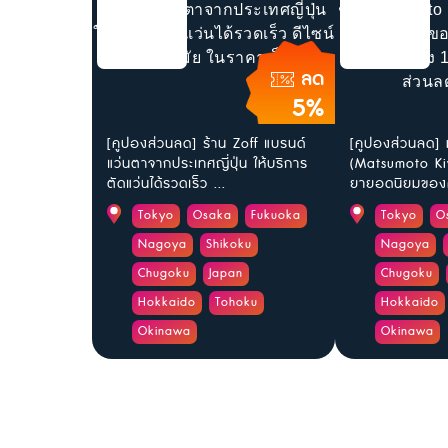
ลด
5%
[คูปองส่วนลด] ร้าน Zoff แบรนด์
[คูปองส่วนลด] ม
แว่นตาจากประเทศญี่ปุ่น ให้บริการ
(Matsumoto Ki
ตัดแว่นได้รวดเร็ว ...
ยายอดนิยมของค
Tokyo
Osaka
Fukuoka
Tokyo
O
Nagoya
Shikoku
Nagoya
Chugoku
Japan
Chugoku
Hokkaido
Tohoku
Hokkaido
Okinawa
Okinawa