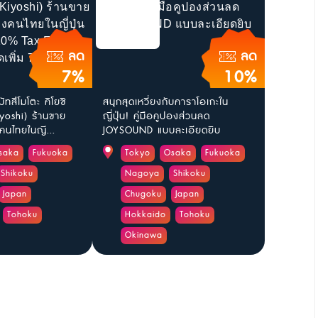
ลด
ลด
7%
10%
ัทสึโมโตะ คิโยชิ
สนุกสุดเหวี่ยงกับคาราโอเกะใน
yoshi) ร้านขาย
ญี่ปุ่น! คู่มือคูปองส่วนลด
นไทยในญี...
JOYSOUND แบบละเอียดยิบ
saka
Fukuoka
Tokyo
Osaka
Fukuoka
Shikoku
Nagoya
Shikoku
Japan
Chugoku
Japan
Tohoku
Hokkaido
Tohoku
Okinawa