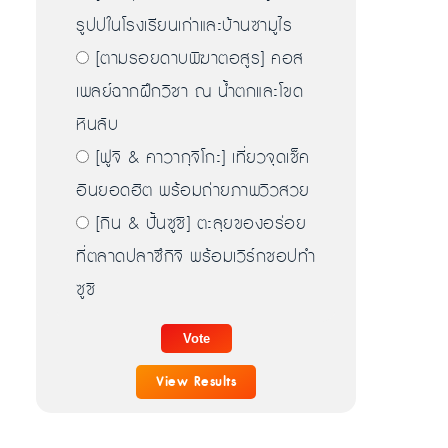
รูปปในโรงเรียนเก่าและบ้านซามูไร
[ตามรอยดาบพิฆาตอสูร] คอส
เพลย์ฉากฝึกวิชา ณ น้ำตกและโขด
หินลับ
[ฟูจิ & คาวากุจิโกะ] เที่ยวจุดเช็ค
อินยอดฮิต พร้อมถ่ายภาพวิวสวย
[กิน & ปั้นซูชิ] ตะลุยของอร่อย
ที่ตลาดปลาซึกิจิ พร้อมเวิร์กชอปทำ
ซูชิ
View Results