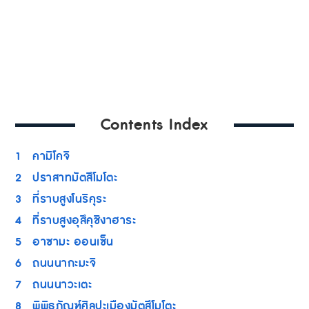
Contents Index
1
คามิโคจิ
2
ปราสาทมัตสึโมโตะ
3
ที่ราบสูงโนริคุระ
4
ที่ราบสูงอุสึคุชิงาฮาระ
5
อาซามะ ออนเซ็น
6
ถนนนากะมะจิ
7
ถนนนาวะเตะ
8
พิพิธภัณฑ์ศิลปะเมืองมัตสึโมโตะ