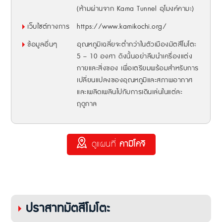
(ห้ามผ่านจาก Kama Tunnel อุโมงค์คามะ)
เว็บไซต์ทางการ
https://www.kamikochi.org/
ข้อมูลอื่นๆ
อุณหภูมิเฉลี่ยจะต่ำกว่าในตัวเมืองมัตสึโมโตะ
5 – 10 องศา ดังนั้นอย่าลืมนำเครื่องแต่ง
กายและสิ่งของ เพื่อเตรียมพร้อมสำหรับการ
เปลี่ยนแปลงของอุณหภูมิและสภาพอากาศ
และเพลิดเพลินไปกับการเดินเล่นในแต่ละ
ฤดูกาล
ดูแผนที่
คามิโคจิ
ปราสาทมัตสึโมโตะ