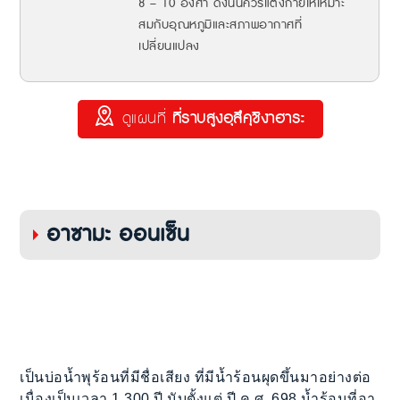
8 – 10 องศา ดังนั้นควรแต่งกายให้เหมาะ
สมกับอุณหภูมิและสภาพอากาศที่
เปลี่ยนแปลง
ดูแผนที่
ที่ราบสูงอุสึคุชิงาฮาระ
อาซามะ ออนเซ็น
เป็นบ่อน้ำพุร้อนที่มีชื่อเสียง ที่มีน้ำร้อนผุดขึ้นมาอย่างต่อ
เนื่องเป็นเวลา 1,300 ปี นับตั้งแต่ ปี ค.ศ. 698 น้ำร้อนที่อา