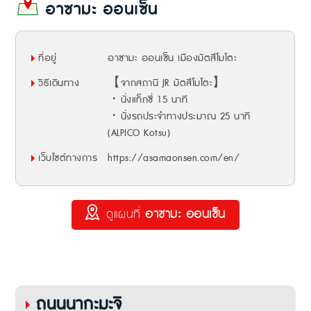
อาซามะ ออนเซ็น
ที่อยู่
อาซามะ ออนเซ็น เมืองมัตสึโมโตะ
วิธีเดินทาง
【จากสถานี JR มัตสึโมโตะ】
・นั่งแท็กซี่ 15 นาที
・นั่งรถประจำทางประมาณ 25 นาที
(ALPICO Kotsu)
เว็บไซต์ทางการ
https://asamaonsen.com/en/
ดูแผนที่
อาซามะ ออนเซ็น
ถนนนากะมะจิ