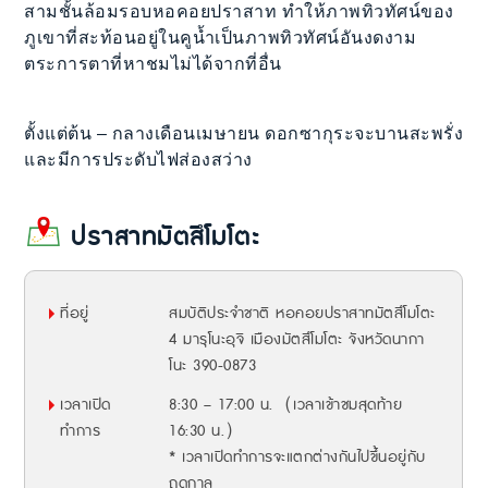
สามชั้นล้อมรอบหอคอยปราสาท ทำให้ภาพทิวทัศน์ของ
ภูเขาที่สะท้อนอยู่ในคูน้ำเป็นภาพทิวทัศน์อันงดงาม
ตระการตาที่หาชมไม่ได้จากที่อื่น
ตั้งแต่ต้น – กลางเดือนเมษายน ดอกซากุระจะบานสะพรั่ง
และมีการประดับไฟส่องสว่าง
ปราสาทมัตสึโมโตะ
ที่อยู่
สมบัติประจำชาติ หอคอยปราสาทมัตสึโมโตะ
4 มารุโนะอุจิ เมืองมัตสึโมโตะ จังหวัดนากา
โนะ 390-0873
เวลาเปิด
8:30 – 17:00 น.（เวลาเข้าชมสุดท้าย
ทำการ
16:30 น.）
* เวลาเปิดทำการจะแตกต่างกันไปขึ้นอยู่กับ
ฤดูกาล