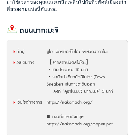
มาใช้เวลาของคุณและเพลิดเพลินไปกับทิวทัศน์เมืองเก่า
ที่สวยงามแห่งนี้กันเถอะ
ถนนนากะมะจิ
ที่อยู่
ชูโอ เมืองมัตสึโมโตะ จังหวัดนากาโนะ
วิธีเดินทาง
【จากสถานีมัตสึโมโตะ】
・เดินประมาณ 10 นาที
・รถบัสนำเที่ยวมัตสึโมโตะ (Town
Sneaker) เส้นทางตะวันออก
ลงที่ “คุราโนะมะจิ นากะมะจิ” 5 นาที
เว็บไซต์ทางการ
https://nakamachi.org/
■ แผนที่ภาษาอังกฤษ
https://nakamachi.org/mapen.pdf