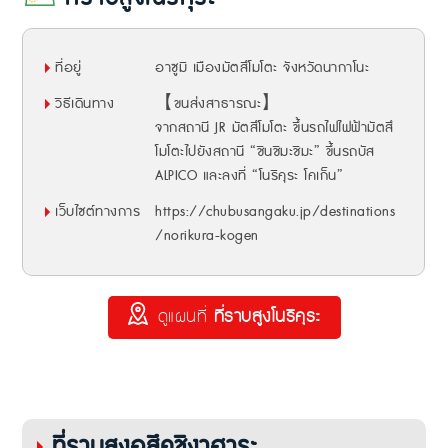
ที่อยู่
อาซูมิ เมืองมัตสึโมโตะ จังหวัดนากาโนะ
วิธีเดินทาง
【ขนส่งสาธารณะ】
จากสถานี JR มัตสึโมโตะ ขึ้นรถไฟไฟฟ้ามัตสึ
โมโตะไปยังสถานี “ชินชิมะชิมะ” ขึ้นรถบัส
ALPICO และลงที่ “โนริคุระ โคเก็น”
เว็บไซต์ทางการ
https://chubusangaku.jp/destinations
/norikura-kogen
ดูแผนที่
ที่ราบสูงโนริคุระ
ที่ราบสูงอุสึคุชิงาฮาระ