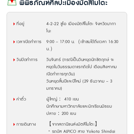
พิพิธภัณฑ์ศิลปะเมืองมัตสึโมโตะ
ที่อยู่
4-2-22 ชูโอ เมืองมัตสึโมโตะ จังหวัดนากา
โนะ
เวลาเปิดทำการ
9:00 – 17:00 น.（เข้าชมได้ถึงเวลา 16:30
น.）
วันปิดทำการ
วันจันทร์ (กรณีเป็นวันหยุดนักขัตฤกษ์ จะ
หยุดในวันธรรมดาแรกถัดไป เดือนสิงหาคม
เปิดทำการทุกวัน)
วันหยุดสิ้นปีและปีใหม่ (29 ธันวาคม – 3
มกราคม)
ค่าตั๋ว
ผู้ใหญ่： 410 เยน
นักศึกษามหาวิทยาลัยและนักเรียนมัธยม
ปลาย：200 เยน
การเดินทาง
【จากสถานีขนส่งมัตสึโมโตะ】
・รถบัส ALPICO สาย Yokota Shindai