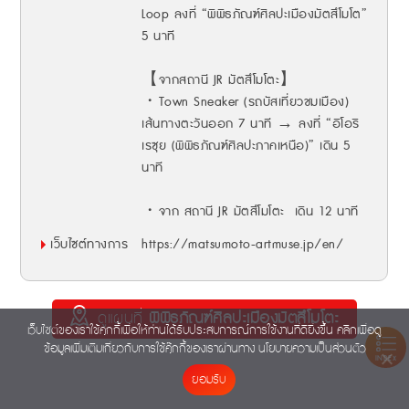
Loop ลงที่ “พิพิธภัณฑ์ศิลปะเมืองมัตสึโมโต”
5 นาที
【จากสถานี JR มัตสึโมโตะ】
・Town Sneaker (รถบัสเที่ยวชมเมือง)
เส้นทางตะวันออก 7 นาที → ลงที่ “อิโอริ
เรซุย (พิพิธภัณฑ์ศิลปะภาคเหนือ)” เดิน 5
นาที
・จาก สถานี JR มัตสึโมโตะ เดิน 12 นาที
เว็บไซต์ทางการ
https://matsumoto-artmuse.jp/en/
ดูแผนที่
พิพิธภัณฑ์ศิลปะเมืองมัตสึโมโตะ
เว็บไซต์ของเราใช้คุกกี้เพื่อให้ท่านได้รับประสบการณ์การใช้งานที่ดียิ่งขึ้น คลิกเพื่อดู
ข้อมูลเพิ่มเติมเกี่ยวกับการใช้คุ๊กกี้ของเราผ่านทาง
นโยบายความเป็นส่วนตัว
INDEX
ยอมรับ