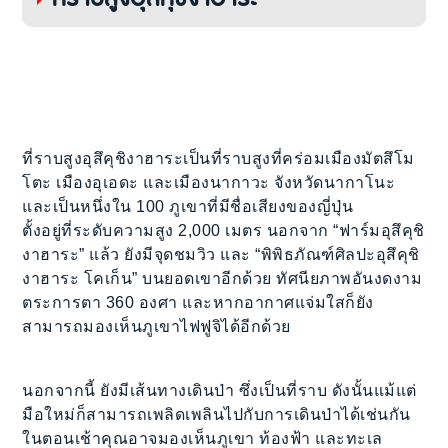
ที่ราบสูงอุสึคุชิงาฮาระเป็นที่ราบสูงที่คร่อมเมืองมัตสึโม
โตะ เมืองอุเอดะ และเมืองนากาวะ จังหวัดนากาโนะ
และเป็นหนึ่งใน 100 ภูเขาที่มีชื่อเสียงของญี่ปุ่น
ตั้งอยู่ที่ระดับความสูง 2,000 เมตร นอกจาก “ฟาร์มอุสึคุชิ
งาฮาระ” แล้ว ยังมีจุดชมวิว และ “พิพิธภัณฑ์ศิลปะอุสึคุชิ
งาฮาระ โคเก็น” บนยอดเขาอีกด้วย ทัศนียภาพอันงดงาม
ตระการตา 360 องศา และหากอากาศแจ่มใสก็ยัง
สามารถมองเห็นภูเขาไฟฟูจิได้อีกด้วย
นอกจากนี้ ยังมีเส้นทางเดินป่า ซึ่งเป็นที่ราบ ดังนั้นแม้แต่
มือใหม่ก็สามารถเพลิดเพลินไปกับการเดินป่าได้เช่นกัน
ในตอนเช้าคุณอาจมองเห็นภูเขา ท้องฟ้า และทะเล