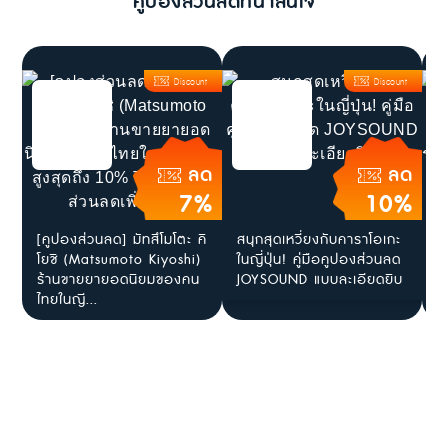
คูปองส่วนลดที่น่าสนใจ
Discount
Discount
ลด
ลด
7%
10%
[คูปองส่วนลด] มัทสึโมโตะ คิ
สนุกสุดเหวี่ยงกับคาราโอเกะ
[
โยชิ (Matsumoto Kiyoshi)
ในญี่ปุ่น! คู่มือคูปองส่วนลด
แ
ร้านขายยายอดนิยมของคน
JOYSOUND แบบละเอียดยิบ
ญ
ไทยในญี...
ร