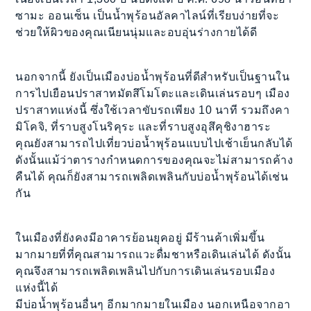
ซามะ ออนเซ็น เป็นน้ำพุร้อนอัลคาไลน์ที่เรียบง่ายที่จะ
ช่วยให้ผิวของคุณเนียนนุ่มและอบอุ่นร่างกายได้ดี
นอกจากนี้ ยังเป็นเมืองบ่อน้ำพุร้อนที่ดีสำหรับเป็นฐานใน
การไปเยือนปราสาทมัตสึโมโตะและเดินเล่นรอบๆ เมือง
ปราสาทแห่งนี้ ซึ่งใช้เวลาขับรถเพียง 10 นาที รวมถึงคา
มิโคจิ, ที่ราบสูงโนริคุระ และที่ราบสูงอุสึคุชิงาฮาระ
คุณยังสามารถไปเที่ยวบ่อน้ำพุร้อนแบบไปเช้าเย็นกลับได้
ดังนั้นแม้ว่าตารางกำหนดการของคุณจะไม่สามารถค้าง
คืนได้ คุณก็ยังสามารถเพลิดเพลินกับบ่อน้ำพุร้อนได้เช่น
กัน
ในเมืองที่ยังคงมีอาคารย้อนยุคอยู่ มีร้านค้าเพิ่มขึ้น
มากมายที่ที่คุณสามารถแวะดื่มชาหรือเดินเล่นได้ ดังนั้น
คุณจึงสามารถเพลิดเพลินไปกับการเดินเล่นรอบเมือง
แห่งนี้ได้
มีบ่อน้ำพุร้อนอื่นๆ อีกมากมายในเมือง นอกเหนือจากอา