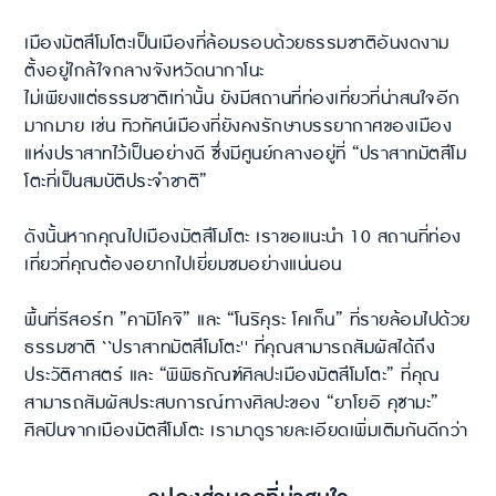
เมืองมัตสึโมโตะเป็นเมืองที่ล้อมรอบด้วยธรรมชาติอันงดงาม
ตั้งอยู่ใกล้ใจกลางจังหวัดนากาโนะ
ไม่เพียงแต่ธรรมชาติเท่านั้น ยังมีสถานที่ท่องเที่ยวที่น่าสนใจอีก
มากมาย เช่น ทิวทัศน์เมืองที่ยังคงรักษาบรรยากาศของเมือง
แห่งปราสาทไว้เป็นอย่างดี ซึ่งมีศูนย์กลางอยู่ที่ “ปราสาทมัตสึโม
โตะที่เป็นสมบัติประจำชาติ”
ดังนั้นหากคุณไปเมืองมัตสึโมโตะ เราขอแนะนำ 10 สถานที่ท่อง
เที่ยวที่คุณต้องอยากไปเยี่ยมชมอย่างแน่นอน
พื้นที่รีสอร์ท ”คามิโคจิ” และ “โนริคุระ โคเก็น” ที่รายล้อมไปด้วย
ธรรมชาติ ``ปราสาทมัตสึโมโตะ'' ที่คุณสามารถสัมผัสได้ถึง
ประวัติศาสตร์ และ “พิพิธภัณฑ์ศิลปะเมืองมัตสึโมโตะ” ที่คุณ
สามารถสัมผัสประสบการณ์ทางศิลปะของ “ยาโยอิ คุซามะ”
ศิลปินจากเมืองมัตสึโมโตะ เรามาดูรายละเอียดเพิ่มเติมกันดีกว่า