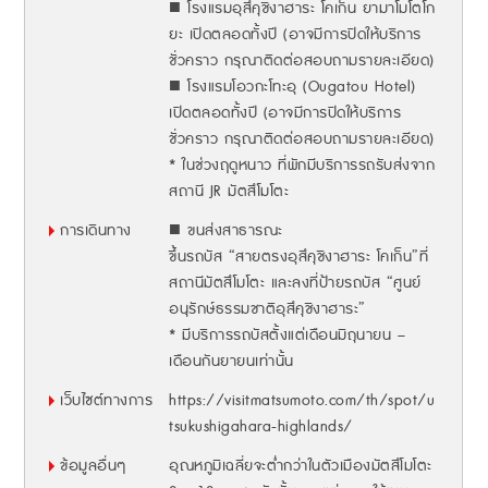
■ โรงแรมอุสึคุชิงาฮาระ โคเก็น ยามาโมโตโก
ยะ เปิดตลอดทั้งปี (อาจมีการปิดให้บริการ
ชั่วคราว กรุณาติดต่อสอบถามรายละเอียด)
■ โรงแรมโอวกะโทะอุ (Ougatou Hotel)
เปิดตลอดทั้งปี (อาจมีการปิดให้บริการ
ชั่วคราว กรุณาติดต่อสอบถามรายละเอียด)
* ในช่วงฤดูหนาว ที่พักมีบริการรถรับส่งจาก
สถานี JR มัตสึโมโตะ
การเดินทาง
■ ขนส่งสาธารณะ
ขึ้นรถบัส “สายตรงอุสึคุชิงาฮาระ โคเก็น”ที่
สถานีมัตสึโมโตะ และลงที่ป้ายรถบัส “ศูนย์
อนุรักษ์ธรรมชาติอุสึคุชิงาฮาระ”
* มีบริการรถบัสตั้งแต่เดือนมิถุนายน –
เดือนกันยายนเท่านั้น
เว็บไซต์ทางการ
https://visitmatsumoto.com/th/spot/u
tsukushigahara-highlands/
ข้อมูลอื่นๆ
อุณหภูมิเฉลี่ยจะต่ำกว่าในตัวเมืองมัตสึโมโตะ