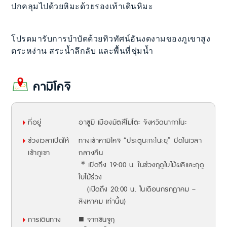
ปกคลุมไปด้วยหิมะด้วยรองเท้าเดินหิมะ
โปรดมารับการบำบัดด้วยทิวทัศน์อันงดงามของภูเขาสูง
ตระหง่าน สระน้ำลึกลับ และพื้นที่ชุ่มน้ำ
คามิโคจิ
ที่อยู่
อาซูมิ เมืองมัตสึโมโตะ จังหวัดนากาโนะ
ช่วงเวลาเปิดให้
ทางเข้าคามิโคจิ “ประตูนะกะโนะยุ” ปิดในเวลา
เข้าภูเขา
กลางคืน
＊เปิดถึง 19:00 น. ในช่วงฤดูใบไม้ผลิและฤดู
ใบไม้ร่วง
(เปิดถึง 20:00 น. ในเดือนกรกฎาคม –
สิงหาคม เท่านั้น)
การเดินทาง
■ จากชินจูกุ