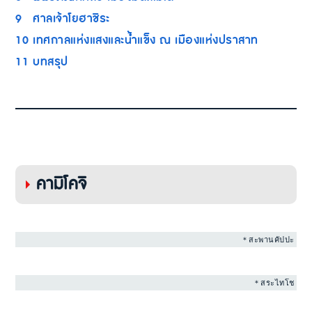
9
ศาลเจ้าโยฮาชิระ
10
เทศกาลแห่งแสงและน้ำแข็ง ณ เมืองแห่งปราสาท
11
บทสรุป
คามิโคจิ
＊สะพานคัปปะ
＊สระไทโช