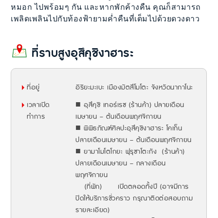
หมอก ไปพร้อมๆ กัน และหากพักค้างคืน คุณก็สามารถ
เพลิดเพลินไปกับท้องฟ้ายามค่ำคืนที่เต็มไปด้วยดวงดาว
ที่ราบสูงอุสึคุชิงาฮาระ
ที่อยู่
อิริยะมะเบะ เมืองมัตสึโมโตะ จังหวัดนากาโนะ
เวลาเปิด
■ อุสึคุชิ เทอร์เรซ (ร้านค้า) ปลายเดือน
ทำการ
เมษายน – ต้นเดือนพฤศจิกายน
■ พิพิธภัณฑ์ศิลปะอุสึคุชิงาฮาระ โคเก็น
ปลายเดือนเมษายน – ต้นเดือนพฤศจิกายน
■ ยามาโมโตโกยะ ฟุรุซาโตะกัง (ร้านค้า)
ปลายเดือนเมษายน – กลางเดือน
พฤศจิกายน
(ที่พัก) เปิดตลอดทั้งปี (อาจมีการ
ปิดให้บริการชั่วคราว กรุณาติดต่อสอบถาม
รายละเอียด)