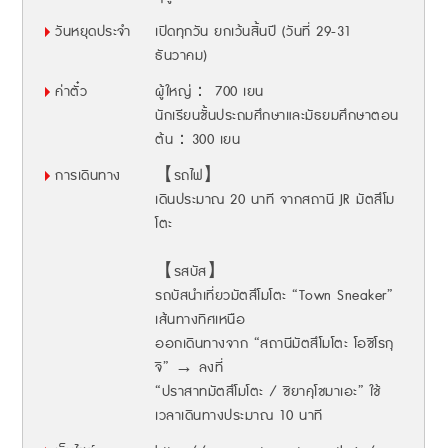
วันหยุดประจำ
เปิดทุกวัน ยกเว้นสิ้นปี (วันที่ 29-31
ธันวาคม)
ค่าตั๋ว
ผู้ใหญ่： 700 เยน
นักเรียนชั้นประถมศึกษาและมัธยมศึกษาตอน
ต้น：300 เยน
การเดินทาง
【รถไฟ】
เดินประมาณ 20 นาที จากสถานี JR มัตสึโม
โตะ
【รสบัส】
รถบัสนำเที่ยวมัตสึโมโตะ “Town Sneaker”
เส้นทางทิศเหนือ
ออกเดินทางจาก “สถานีมัตสึโมโตะ โอชิโรกุ
จิ” → ลงที่
“ปราสาทมัตสึโมโตะ / ชิยาคุโชมาเอะ” ใช้
เวลาเดินทางประมาณ 10 นาที