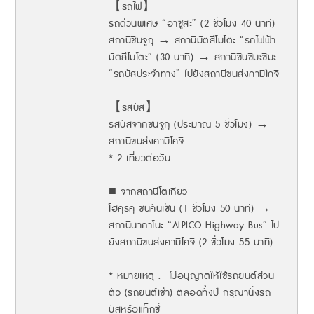
【รถไฟ】
รถด่วนพิเศษ “อาซูสะ” (2 ชั่วโมง 40 นาที)
สถานีชินจูกุ → สถานีมัตสึโมโตะ “รถไฟฟ้า
มัตสึโมโตะ” (30 นาที) → สถานีชินชิมะชิมะ
“รถบัสประจำทาง” ไปยังสถานีขนส่งคามิโคจิ
【รสบัส】
รสบัสจากชินจูกุ (ประมาณ 5 ชั่วโมง) →
สถานีขนส่งคามิโคจิ
* 2 เที่ยวต่อวัน
■ จากสถานีโตเกียว
โฮคุริคุ ชินคันเซ็น (1 ชั่วโมง 50 นาที) →
สถานีนากาโนะ “ALPICO Highway Bus” ไป
ยังสถานีขนส่งคามิโคจิ (2 ชั่วโมง 55 นาที)
* หมายเหตุ : ไม่อนุญาตให้ใช้รถยนต์ส่วน
ตัว (รถยนต์เช่า) ตลอดทั้งปี กรุณานั่งรถ
บัสหรือแท็กซี่