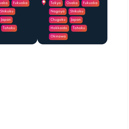
saka
Fukuoka
Tokyo
Osaka
Fukuoka
Shikoku
Nagoya
Shikoku
Japan
Chugoku
Japan
Tohoku
Hokkaido
Tohoku
Okinawa