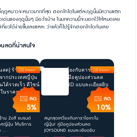
ี่ฤดูหนาวจะหนาวมากที่สุด ฮอกไกโดในแต่ละฤดูนั้นมีความแตก
ดดเด่นของฤดูนั้นๆ มีอะไรบ้าง ในบทความนี้จะบอกไว้ให้หมดเลย
ี่ยวได้ง่ายขึ้นเลยแหละ ว่าแล้วก็ไปรู้จักฮอกไกโดกันเลย
วนลดที่น่าสนใจ
Discount
Discount
ลด
ลด
5%
10%
ร้าน Zoff แบรนด์
สนุกสุดเหวี่ยงกับคาราโอเกะใน
ญี่ปุ่น ให้บริการ
ญี่ปุ่น! คู่มือคูปองส่วนลด
 ...
JOYSOUND แบบละเอียดยิบ