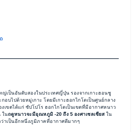
โด
่ใหญ่เป็นอันดับสองในประเทศญี่ปุ่น รองจากเกาะฮอนชู
ะกอบไปด้วยหมู่เกาะ โดยมีเกาะฮอกไกโดเป็นศูนย์กลาง
ุดของเขตได้แก่ ซัปโปโร ฮอกไกโดเป็นเขตที่มีอากาศหนาว
น ใน
ถดูหนาวจะมีอุณหภูมิ -20 ถึง 5 องศาเซลเซียส
ใน
อว่าเป็นอีกหนึ่งภูมิภาคที่อากาศดีมากๆ