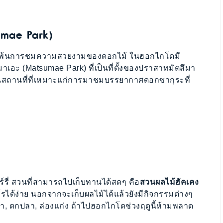
umae Park)
ไม่พ้นการชมความสวยงามของดอกไม้ ในฮอกไกโดมี
เอะ (Matsumae Park) ที่เป็นที่ตั้งของปราสาทมัตสึมา
่าเป็นสถานที่ที่เหมาะแก่การมาชมบรรยากาศดอกซากุระที่
ร์รี่ สวนที่สามารถไปเก็บทานได้สดๆ คือ
สวนผลไม้ฮัคเคง
ด้ง่าย นอกจากจะเก็บผลไม้ได้แล้วยังมีกิจกรรมต่างๆ
้า, ตกปลา, ล่องแก่ง ถ้าไปฮอกไกโดช่วงฤดูนี้ห้ามพลาด