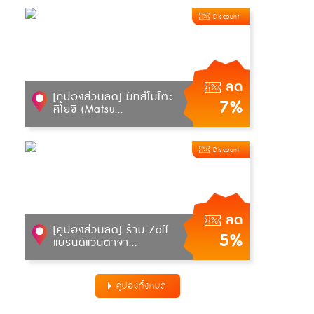
Discount
ลด
[คูปองส่วนลด] มัทสึโมโตะ
7%
คิโยชิ (Matsu...
Discount
ลด
[คูปองส่วนลด] ร้าน Zoff
5%
แบรนด์แว่นตาจา...
คูปองทั้งหมด