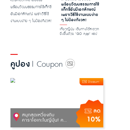
พร้อมวัฒนธรรมการใช้
แท็กซี่อันมีเอกลักษณ์
เพราะวิธีใช้งานแบบง่าย
ๆ ไม่ต้องกังวล!
เที่ยวญี่ปุ่น เดินทางได้สะดวก
ยิ่งขึ้นด้วย "GO App" แอป
เรียกแท็กซี่อันดับหนึ่งข...
คูปอง
| Coupon
Discount
ลด
สนุกสุดเหวี่ยงกับ
10%
คาราโอเกะในญี่ปุ่น! ค...