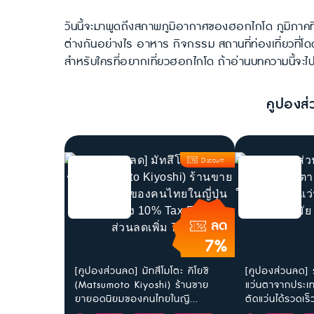
วันนี้จะมาพูดถึงสภาพภูมิอากาศของฮอกไกโด ภูมิภาคท
ต่างกันอย่างไร อาหาร กิจกรรม สถานที่ท่องเที่ยวที่โ
สำหรับใครที่อยากเที่ยวฮอกไกโด ถ้าอ่านบทความนี้จะไปเท
คูปองส่
Discount
ลด
7%
[คูปองส่วนลด] มัทสึโมโตะ คิโยชิ
[คูปองส่วนลด] 
(Matsumoto Kiyoshi) ร้านขาย
แว่นตาจากประเทศ
ยายอดนิยมของคนไทยในญี...
ตัดแว่นได้รวดเร็ว