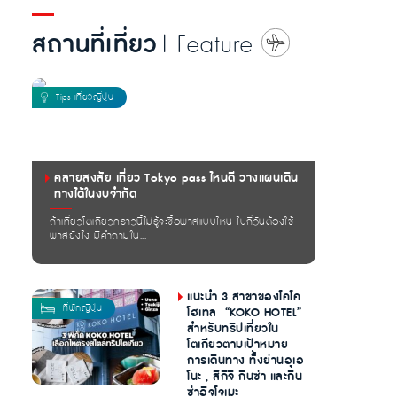
สถานที่เที่ยว
| Feature
คลายสงสัย เที่ยว Tokyo pass ไหนดี วางแผนเดิน
ทางได้ในงบจำกัด
ถ้าเที่ยวโตเกียวคราวนี้ไม่รู้จะซื้อพาสแบบไหน ไปกี่วันต้องใช้
พาสยังไง มีคำถามใน...
แนะนำ 3 สาขาของโคโค
โฮเทล “KOKO HOTEL”
สำหรับทริปเที่ยวใน
โตเกียวตามเป้าหมาย
การเดินทาง ทั้งย่านอุเอ
โนะ , สึกิจิ กินซ่า และกิน
ซ่าอิจโจเมะ