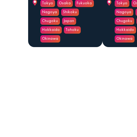
Tokyo
Osaka
Fukuoka
Tokyo
O
Nagoya
Shikoku
Nagoya
Chugoku
Japan
Chugoku
Hokkaido
Tohoku
Hokkaido
Okinawa
Okinawa