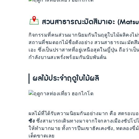
สวนสาธารณะมัตสึมาเอะ (Mats
กิจกรรมที่คนส่วนมากนิยมกันในฤดูใบไม้ผลิคง
สถานที่ชมดอกไม้ชื่อดังอย่าง สวนสาธารณะมัตสึมา
เอะ ซึ่งเป็นปราสาทที่อยู่เหนือสุดในญี่ปุ่น ถือว
กำลังบานสะพรั่งพร้อมกันนับพันต้น
ผลไม้ประจำฤดูใบไม้ผลิ
ผลไม้ที่ได้รับความนิยมกันอย่างมาก คือ สตรอเบอ
ซัง
ซึ่งสามารถเดินทางมาจากใจกลางเมืองซัปโปโรไ
ให้ทำมากมาย ทั้งการปีนเขาฮัคเคงซัง, ทดลองขี่ม
เด็ดขาดเลย