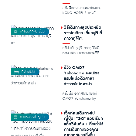
ครั้งนี้เราจะมาแนะนำโรงแรม
KOKO HOTEL 3 แห่งที่
สะดวกมากสำหรับการท่อง
เที่ยวโตเก...
วิธีเดินทางสุดประหยัด
จากโตเกียว เที่ยวฟูจิ ที่
คาวากูจิโกะ
ทริป เที่ยวฟูจิ คราวนี้ไม่มี
หลง เพราะเรารวบรวมวิธี
การเดินทางจากกรุงโตเกียว
ไปยั...
รีวิว OMO7
Yokohama นอนโรง
แรมใหม่อดีตศาลา
ว่าการโยโกฮาม่า
ครั้งนี้มีโอกาสได้มาพักที่
OMO7 Yokohama by
Hoshino Resorts โรงแรมใหม่
ในโยโกฮา...
เช็คก่อนเดินทางไป
ญี่ปุ่น! “GO” แอปเรียก
แท็กซี่อันดับ 1 ที่จะทำให้
การเดินทางของคุณ
สะดวกสบายยิ่งขึ้น