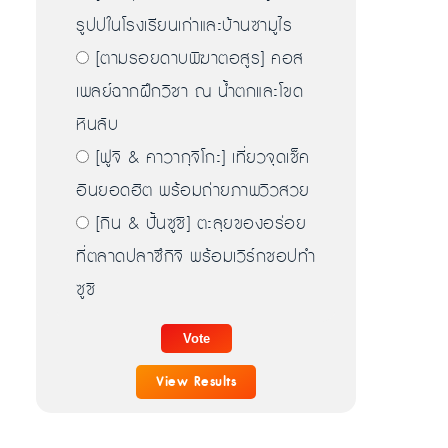
รูปปในโรงเรียนเก่าและบ้านซามูไร
[ตามรอยดาบพิฆาตอสูร] คอส
เพลย์ฉากฝึกวิชา ณ น้ำตกและโขด
หินลับ
[ฟูจิ & คาวากุจิโกะ] เที่ยวจุดเช็ค
อินยอดฮิต พร้อมถ่ายภาพวิวสวย
[กิน & ปั้นซูชิ] ตะลุยของอร่อย
ที่ตลาดปลาซึกิจิ พร้อมเวิร์กชอปทำ
ซูชิ
View Results