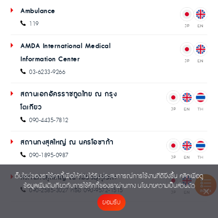
Ambulance
119
AMDA International Medical
Information Center
03-6233-9266
สถานเอกอัครราชทูตไทย ณ กรุง
โตเกียว
090-4435-7812
สถานกงสุลใหญ่ ณ นครโอซาก้า
090-1895-0987
เว็บไซต์ของเราใช้คุกกี้เพื่อให้ท่านได้รับประสบการณ์การใช้งานที่ดียิ่งขึ้น คลิกเพื่อดู
สถานกงสุลใหญ่ ณ เมืองฟุกุโอกะ
ข้อมูลเพิ่มเติมเกี่ยวกับการใช้คุ๊กกี้ของเราผ่านทาง
นโยบายความเป็นส่วนตัว
090-2585-3027 หรือ 090-9572-1515
INDEX
ยอมรับ