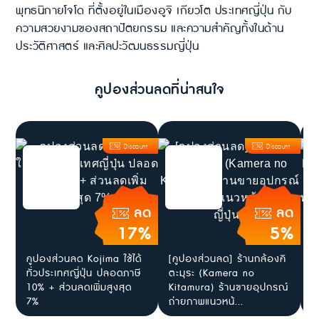
พุทธนิกายโจโด ที่ตั้งอยู่ในเมืองอูจิ เกียวโต ประเทศญี่ปุ่น กับ
ความสวยงามของสถาปัตยกรรม และความสำคัญทั้งในด้าน
ประวัติศาสตร์ และศิลปะวัฒนธรรมญี่ปุ่น
คูปองส่วนลดที่น่าสนใจ
Discount
Discount
ลด
ลด
17%
5%
คูปองส่วนลด Kojima ใช้ได้
[คูปองส่วนลด] ร้านกล้องคิ
เ
ทั่วประเทศญี่ปุ่น ปลอดภาษี
ตะมุระ (Kamera no
F
10% + ส่วนลดเพิ่มสูงสุด
Kitamura) ร้านขายอุปกรณ์
G
7%
ถ่ายภาพแนวหน้...
พ