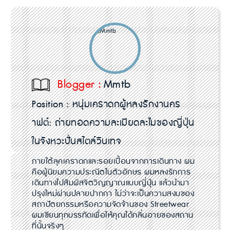
Blogger :
Mmtb
Position :
หนุ่มเคราดกผู้หลงรักงานคร
าฟต์: ถ่ายทอดความละเมียดละไมของญี่ปุ่น
ในจังหวะปั่นสไตล์วินเทจ
ภายใต้ลุคเคราดกและรอยเปื้อนจากการเดินทาง ผม
คือผู้นิยมความประณีตในตัวอักษร ผมหลงรักการ
เดินทางไปสัมผัสจิตวิญญาณแบบญี่ปุ่น แล้วนำมา
ปรุงใหม่ผ่านปลายปากกา ไม่ว่าจะเป็นความสงบของ
สถาปัตยกรรมหรือความจัดจ้านของ Streetwear
ผมเขียนทุกบรรทัดเพื่อให้คุณได้กลิ่นอายของสถาน
ที่นั้นจริงๆ