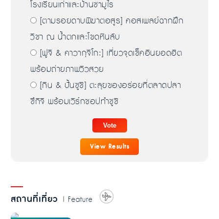
โรงเรียนเก่าและบ้านซามูไร
[ตามรอยดาบพิฆาตอสูร] คอสเพลย์ฉากฝึก
วิชา ณ น้ำตกและโขดหินลับ
[ฟูจิ & คาวากุจิโกะ] เที่ยวจุดเช็คอินยอดฮิต
พร้อมถ่ายภาพวิวสวย
[กิน & ปั้นซูชิ] ตะลุยของอร่อยที่ตลาดปลา
ซึกิจิ พร้อมเวิร์กชอปทำซูชิ
View Results
สถานที่เที่ยว
| Feature