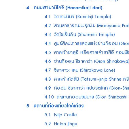
4
ถนนฮานามิโคจิ (Hanamikoji dori)
4.1
วัดเคนนินจิ (Kenninji Temple)
4.2
สวนสาธารณะมะรุยะมะ (Maruyama Par
4.3
วัดโชเร็นอิน (Shorenin Temple)
4.4
ศูนย์ศิลปะการแสดงแห่งย่านกิออน (Gio
4.5
ศาลเจ้ายาสุอิ หรือศาลเจ้ายาสิอิ คอนพิ
4.6
ย่านกิออน ชิราคาว่า (Gion Shirakawa
4.7
ชิราคาวะ เลน (Shirakawa Lane)
4.8
ศาลเจ้าทัตสึมิ (Tatsumi-jinja Shrine ห
4.9
กิออน ชิราคาว่า สปอร์ตไลท์ (Gion-Sh
4.10
สะพานกิออนชินบาชิ (Gion Shinbashi 
5
สถานที่ท่องเที่ยวใกล้เคียง
5.1
Nijo Castle
5.2
Heian Jingu