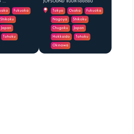
 ...
JOYSOUND แบบละเอียดยิบ
saka
Fukuoka
Tokyo
Osaka
Fukuoka
Shikoku
Nagoya
Shikoku
Japan
Chugoku
Japan
Tohoku
Hokkaido
Tohoku
Okinawa