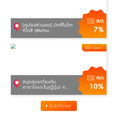
ลด
[คูปองส่วนลด] มัทสึโมโตะ
7%
คิโยชิ (Matsu...
Discount
ลด
สนุกสุดเหวี่ยงกับ
10%
คาราโอเกะในญี่ปุ่น! ค...
คูปองทั้งหมด