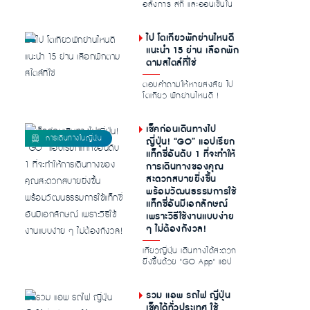
อลังการ สกี และออนเซ็นใน
ฤดูหนาวของฮาคุบะ Hakuba
Iwatake...
ไป โตเกียวพักย่านไหนดี
แนะนำ 15 ย่าน เลือกพัก
ตามสไตล์ที่ใช่
ตอบคำถามให้หายสงสัย ไป
โตเกียว พักย่านไหนดี !
แนะนำ 15 ย่านในโตเกียวที่
คู่ควรแก...
เช็คก่อนเดินทางไป
ญี่ปุ่น! “GO” แอปเรียก
แท็กซี่อันดับ 1 ที่จะทำให้
การเดินทางของคุณ
สะดวกสบายยิ่งขึ้น
พร้อมวัฒนธรรมการใช้
แท็กซี่อันมีเอกลักษณ์
เพราะวิธีใช้งานแบบง่าย
ๆ ไม่ต้องกังวล!
เที่ยวญี่ปุ่น เดินทางได้สะดวก
ยิ่งขึ้นด้วย "GO App" แอป
เรียกแท็กซี่อันดับหนึ่งข...
รวม แอพ รถไฟ ญี่ปุ่น
เช็คได้ทั่วประเทศ ใช้