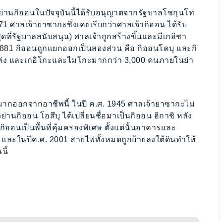
่ย่านกิออนในปัจจุบันนี้ได้รับอนุญาตจากรัฐบาลโชกุนโท
71 ศาลเจ้ายาซากะซึ่งเคยเรียกว่าศาลเจ้ากิออน ได้รับ
ดที่รัฐบาลสนับสนุน) ศาลเจ้าถูกสร้างขึ้นและมีเกอิชา
 1881 กิออนถูกแยกออกเป็นสองส่วน คือ กิออนโคบุ และกิ
 แห่ง และเกอิโกะและไมโกะมากกว่า 3,000 คนภายในย่า
มากออกจากอาชีพนี้ ในปี ค.ศ. 1945 ศาลเจ้ายาซากะไม่
่านกิออน โอสึบุ ได้เปลี่ยนชื่อมาเป็นกิออน ฮิกาชิ หลัง
ิออนเป็นพื้นที่คุ้มครองพิเศษ ตั้งแต่นั้นอาคารและ
และในปีค.ศ. 2001 สายไฟทั้งหมดถูกย้ายลงใต้ดินทำให้
นี้