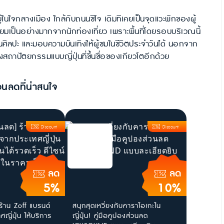
ู่ในใจกลางเมือง ใกล้กับถนนชิโจ เดิมทีเคยเป็นจุดแวะพักของผู้
ยมเป็นอย่างมากจากนักท่องเที่ยว เพราะพื้นที่โดยรอบบริเวณนี้
านศิลปะ และมอบความบันเทิงให้ผู้ชมในชีวิตประจำวันได้ นอกจาก
งสถาปัตยกรรมแบบญี่ปุ่นที่ขึ้นชื่อของเกียวโตอีกด้วย
วนลดที่น่าสนใจ
Discount
Discount
ลด
ลด
5%
10%
ร้าน Zoff แบรนด์
สนุกสุดเหวี่ยงกับคาราโอเกะใน
ญี่ปุ่น ให้บริการ
ญี่ปุ่น! คู่มือคูปองส่วนลด