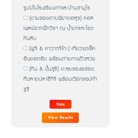
รูปปในโรงเรียนเก่าและบ้านซามูไร
[ตามรอยดาบพิฆาตอสูร] คอส
เพลย์ฉากฝึกวิชา ณ น้ำตกและโขด
หินลับ
[ฟูจิ & คาวากุจิโกะ] เที่ยวจุดเช็ค
อินยอดฮิต พร้อมถ่ายภาพวิวสวย
[กิน & ปั้นซูชิ] ตะลุยของอร่อย
ที่ตลาดปลาซึกิจิ พร้อมเวิร์กชอปทำ
ซูชิ
View Results