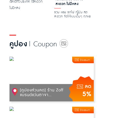
สะดวก ไม่มีหลง
รวม แอพ รถไฟ ญี่ปุ่น สุด
สะดวก จัดให้แบบเต็มๆ ทุกแอ
เรีย หาสาย เช็คเวลากันแบบ
ชิล...
คูปอง
| Coupon
Discount
ลด
[คูปองส่วนลด] ร้าน Zoff
5%
แบรนด์แว่นตาจา...
Discount