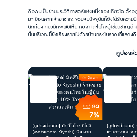
กิออนเป็นย่านประวัติศาสตร์แห่งหนึ่งของเกียวโต ตั้งอย
มาเยือนศาลเจ้ายาซากะ จวบจนปัจจุบันก็ยังได้รับความนิ
นักท่องเที่ยวมักจะพบเห็นเกอิชาและไมโกะผู้เชี่ยวชาญด้
นั้นบริเวณนี้ยังเรียงรายไปด้วยบ้านทรงโบราณที่แสดงถึ
คูปองส่
Discount
ลด
7%
[คูปองส่วนลด] มัทสึโมโตะ คิโยชิ
[คูปองส่วนลด] 
(Matsumoto Kiyoshi) ร้านขาย
แว่นตาจากประเทศ