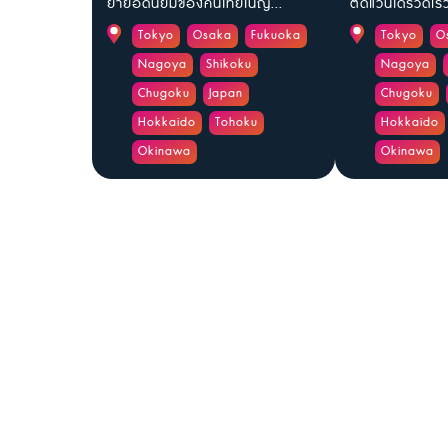
ยายอดนิยมของคนไทยในญี...
ตัดแว่นได้รวดเร็ว
Tokyo
Osaka
Fukuoka
Tokyo
O
Nagoya
Shikoku
Nagoya
Chugoku
Japan
Chugoku
Hokkaido
Tohoku
Hokkaido
Okinawa
Okinawa