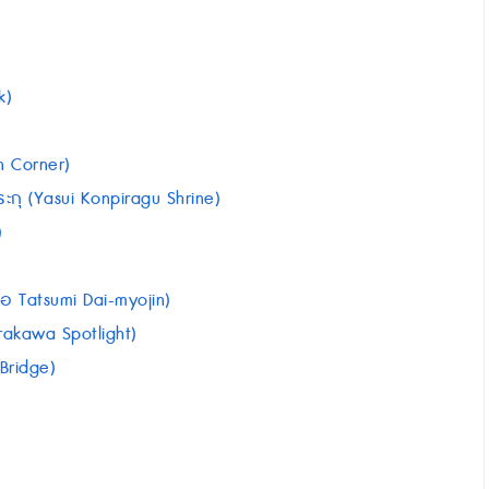
k)
n Corner)
ระกุ (Yasui Konpiragu Shrine)
)
รือ Tatsumi Dai-myojin)
irakawa Spotlight)
Bridge)