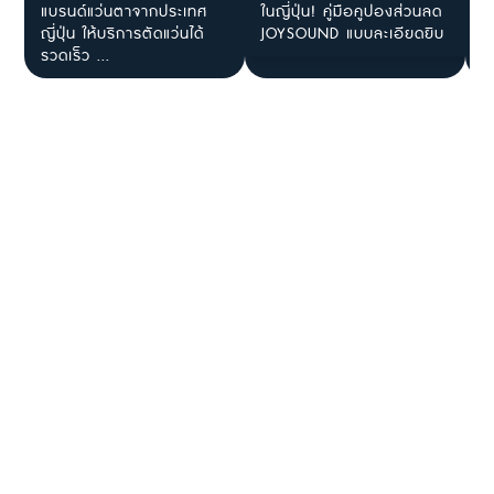
แบรนด์แว่นตาจากประเทศ
ในญี่ปุ่น! คู่มือคูปองส่วนลด
โ
ญี่ปุ่น ให้บริการตัดแว่นได้
JOYSOUND แบบละเอียดยิบ
ร
รวดเร็ว ...
ไ