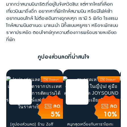
มากกว่าสนามบินาริตะที่อยู่ในจังหวัดชิบะ แต่หากใครที่เลือก
เที่ยวบินมาถึงดึก อยากหาที่พักใกล้สนามบิน หรือมีไฟล์เช้า
อยากนอนใกล้ ไม่ต้องเดินทางฉุกละหุก เรามี 5 พิกัด โรงแรม
ใกล้สนามบินฮาเนดะ มาแนะนำ มีทั้งแบบหรูหรา หรือจะพักแบบ
ราคาประหยัด ตอบโจทย์ทุกความต้องการพร้อมรายละเอียด
ที่พัก
คูปองส่วนลดที่น่าสนใจ
Discount
Discount
ลด
ลด
5%
10%
[คูปองส่วนลด] ร้าน Zoff
สนุกสุดเหวี่ยงกับคาราโอเกะ
[