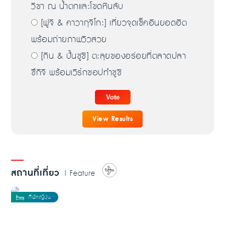
วิชา ณ น้ำตกและโขดหินลับ
[ฟูจิ & คาวากุจิโกะ] เที่ยวจุดเช็คอินยอดฮิต
พร้อมถ่ายภาพวิวสวย
[กิน & ปั้นซูชิ] ตะลุยของอร่อยที่ตลาดปลา
ซึกิจิ พร้อมเวิร์กชอปทำซูชิ
View Results
สถานที่เที่ยว
| Feature