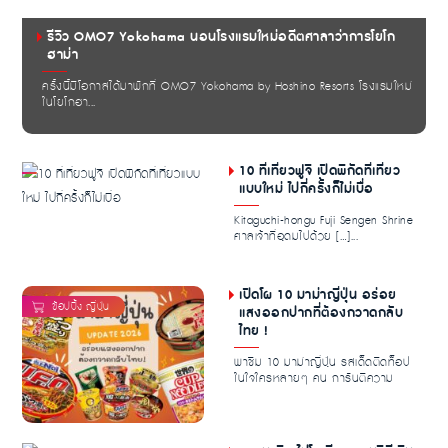
รีวิว OMO7 Yokohama นอนโรงแรมใหม่อดีตศาลาว่าการโยโก
ฮาม่า
ครั้งนี้มีโอกาสได้มาพักที่ OMO7 Yokohama by Hoshino Resorts โรงแรมใหม่
ในโยโกฮา...
10 ที่เที่ยวฟูจิ เปิดพิกัดที่เที่ยว
แบบใหม่ ไปกี่ครั้งก็ไม่เบื่อ
Kitaguchi-hongu Fuji Sengen Shrine
ศาลเจ้าที่อุดมไปด้วย […]...
เปิดโผ 10 มาม่าญี่ปุ่น อร่อย
แสงออกปากที่ต้องกวาดกลับ
ไทย !
พาชิม 10 มาม่าญี่ปุ่น รสเด็ดติดท็อป
ในใจใครหลายๆ คน การันตีความ
อร่อย เครื่องเยอ...