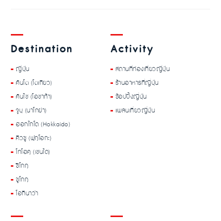
Destination
Activity
ญี่ปุ่น
สถานที่ท่องเที่ยวญี่ปุ่น
คันโต (โตเกียว)
ร้านอาหารที่ญี่ปุ่น
คันไซ (โอซาก้า)
ช้อปปิ้งญี่ปุ่น
จูบุ (นาโกย่า)
แพลนเที่ยวญี่ปุ่น
ฮอกไกโด (Hokkaido)
คิวชู (ฟุกุโอกะ)
โทโฮคุ (เซนได)
ชิโกกุ
ชูโกกุ
โอกินาว่า