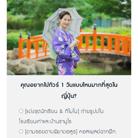
คุณอยากไปทัวร์ 1 วันแบบไหนมากที่สุดใน
ญี่ปุ่น?
[แต่งชุดนักเรียน & กิโมโน] ถ่ายรูปปใน
โรงเรียนเก่าและบ้านซามูไร
[ตามรอยดาบพิฆาตอสูร] คอสเพลย์ฉากฝึก