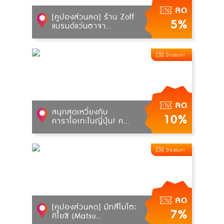
ลด
[คูปองส่วนลด] ร้าน Zoff
5%
แบรนด์แว่นตาจา...
Discount
ลด
สนุกสุดเหวี่ยงกับ
10%
คาราโอเกะในญี่ปุ่น! ค...
Discount
ลด
[คูปองส่วนลด] มัทสึโมโตะ
7%
คิโยชิ (Matsu...