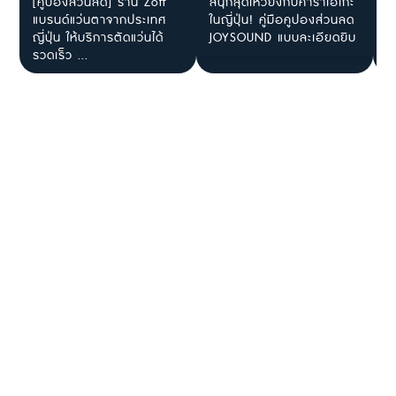
[คูปองส่วนลด] ร้าน Zoff
สนุกสุดเหวี่ยงกับคาราโอเกะ
[
แบรนด์แว่นตาจากประเทศ
ในญี่ปุ่น! คู่มือคูปองส่วนลด
โ
ญี่ปุ่น ให้บริการตัดแว่นได้
JOYSOUND แบบละเอียดยิบ
ร
รวดเร็ว ...
ไ