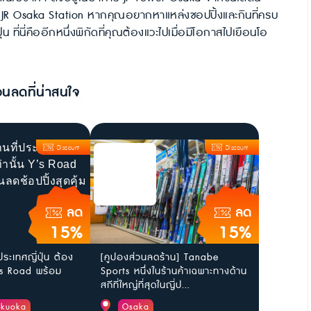
อง JR Osaka Station หากคุณอยากหาแหล่งชอปปิ้งและกินที่ครบ
ุ่น ที่นี่คืออีกหนึ่งพิกัดที่คุณต้องแวะไปเมื่อมีโอกาสไปเยือนโอ
วนลดที่น่าสนใจ
Discount
Discount
ลด
ลด
15%
15%
ประเทศญี่ปุ่น ต้อง
[คูปองส่วนลดร้าน] Tanabe
น Y’s Road พร้อม
Sports หนึ่งในร้านค้าเฉพาะทางด้าน
.
สกีที่ใหญ่ที่สุดในญี่ป...
ukuoka
Osaka