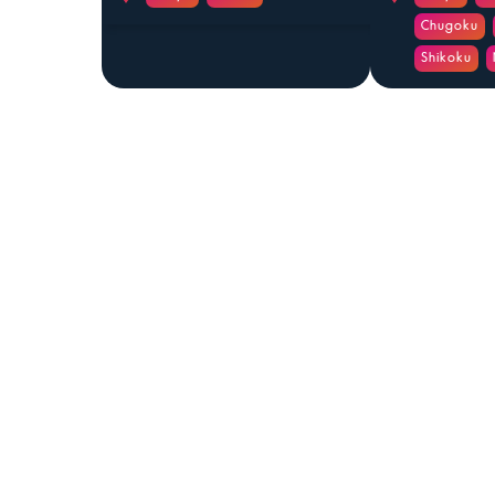
Chugoku
Shikoku