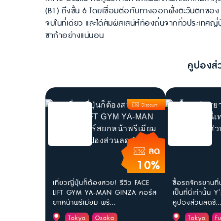
(B1) ถึงชั้น 6 โดยเชื่อมต่อกับทางออกฝั่งตะวันตกข
จบในที่เดียว และได้สัมผัสเสน่ห์ท้องถิ่นจากทั่วประเทศญี่ป
ซาก้าอย่างแน่นอน
คูปองส่
Discount
ลด
10%
เที่ยวญี่ปุ่นก็ต้องสวย! รีวิว FACE
ซื้อรถจักรยานที่
LIFT GYM YA-MAN GINZA คอร์ส
เป็นที่นี่เท่านั้
ยกหน้าพรีเมียม พร้...
คูปองส่วนลดช้..
Tokyo
Osaka
Tokyo
F