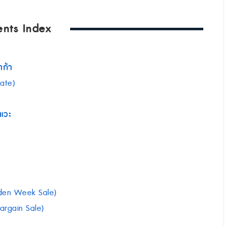
ents Index
าก้า
Gate)
แวะ
den Week Sale)
rgain Sale)