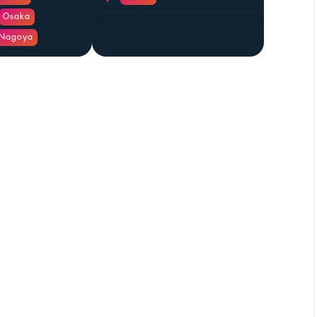
Osaka
Nagoya