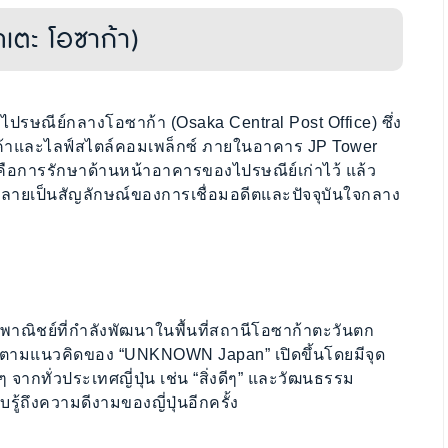
ทเตะ โอซาก้า)
รไปรษณีย์กลางโอซาก้า (Osaka Central Post Office) ซึ่ง
ารค้าและไลฟ์สไตล์คอมเพล็กซ์ ภายในอาคาร JP Tower
่นคือการรักษาด้านหน้าอาคารของไปรษณีย์เก่าไว้ แล้ว
กลายเป็นสัญลักษณ์ของการเชื่อมอดีตและปัจจุบันใจกลาง
าณิชย์ที่กําลังพัฒนาในพื้นที่สถานีโอซาก้าตะวันตก
14 ราย ตามแนวคิดของ “UNKNOWN Japan” เปิดขึ้นโดยมีจุด
ง ๆ จากทั่วประเทศญี่ปุ่น เช่น “สิ่งดีๆ” และวัฒนธรรม
้ถึงความดีงามของญี่ปุ่นอีกครั้ง