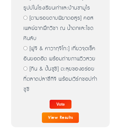
รูปปในโรงเรียนเก่าและบ้านซามูไร
[ตามรอยดาบพิฆาตอสูร] คอส
เพลย์ฉากฝึกวิชา ณ น้ำตกและโขด
หินลับ
[ฟูจิ & คาวากุจิโกะ] เที่ยวจุดเช็ค
อินยอดฮิต พร้อมถ่ายภาพวิวสวย
[กิน & ปั้นซูชิ] ตะลุยของอร่อย
ที่ตลาดปลาซึกิจิ พร้อมเวิร์กชอปทำ
ซูชิ
View Results