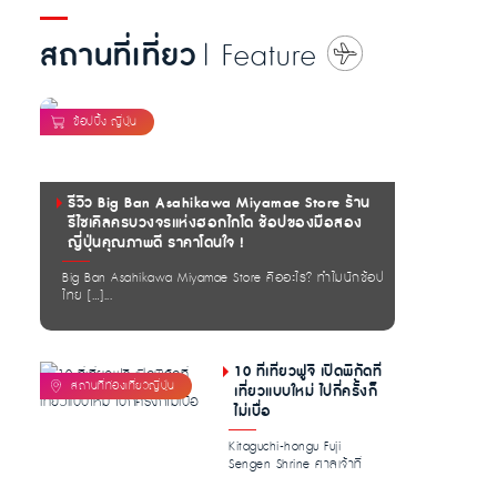
สถานที่เที่ยว
| Feature
รีวิว Big Ban Asahikawa Miyamae Store ร้าน
รีไซเคิลครบวงจรแห่งฮอกไกโด ช้อปของมือสอง
ญี่ปุ่นคุณภาพดี ราคาโดนใจ !
Big Ban Asahikawa Miyamae Store คืออะไร? ทำไมนักช้อป
ไทย […]...
10 ที่เที่ยวฟูจิ เปิดพิกัดที่
เที่ยวแบบใหม่ ไปกี่ครั้งก็
ไม่เบื่อ
Kitaguchi-hongu Fuji
Sengen Shrine ศาลเจ้าที่
อุดมไปด้วย […]...