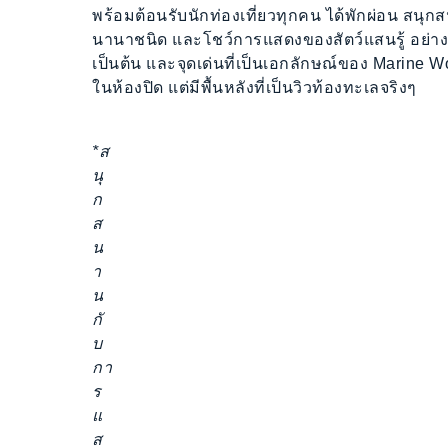
พร้อมต้อนรับนักท่องเที่ยวทุกคน ได้พักผ่อน สน
นานาชนิด และโชว์การแสดงของสัตว์แสนรู้ อย่
เป็นต้น และจุดเด่นที่เป็นเอกลักษณ์ของ Marine W
ในห้องปิด แต่มีพื้นหลังที่เป็นวิวท้องทะเลจริงๆ
*ส
นุ
ก
ส
น
า
น
กั
บ
กา
ร
แ
ส