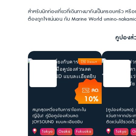
สำหรับนักท่องเที่ยวที่เดินทางมากันเป็นครอบครัว หรือกล
ต้องถูกใจแน่นอน กับ Marine World umino-nakamichi พิพ
คูปองส่
Discount
ลด
10%
สนุกสุดเหวี่ยงกับคาราโอเกะใน
[คูปองส่วนลด] 
ญี่ปุ่น! คู่มือคูปองส่วนลด
แว่นตาจากประเทศ
JOYSOUND แบบละเอียดยิบ
ตัดแว่นได้รวดเร็ว
Tokyo
Osaka
Fukuoka
Tokyo
O