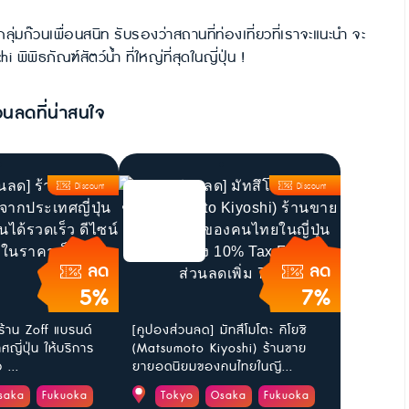
ุ่มก๊วนเพื่อนสนิท รับรองว่าสถานที่ท่องเที่ยวที่เราจะแนะนำ จะ
ิธภัณฑ์สัตว์น้ำ ที่ใหญ่ที่สุดในญี่ปุ่น !
วนลดที่น่าสนใจ
Discount
Discount
ลด
ลด
5%
7%
ร้าน Zoff แบรนด์
[คูปองส่วนลด] มัทสึโมโตะ คิโยชิ
ญี่ปุ่น ให้บริการ
(Matsumoto Kiyoshi) ร้านขาย
 ...
ยายอดนิยมของคนไทยในญี...
saka
Fukuoka
Tokyo
Osaka
Fukuoka