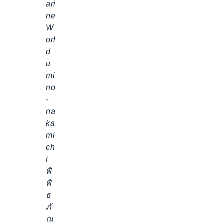
ari
ne
W
orl
d
u
mi
no
-
na
ka
mi
ch
i
พิ
พิ
ธ
ภั
ณ