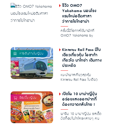
รีวิว OMO7
Yokohama นอนโรง
แรมใหม่อดีตศาลา
ว่าการโยโกฮาม่า
ครั้งนี้มีโอกาสได้มาพักที่
OMO7 Yokohama by
Hoshino Resorts โรงแรมใหม่
ในโยโกฮา...
Kintetsu Rail Pass มีใบ
เดียวเที่ยวคุ้ม โอซาก้า
เกียวโต นาโกย่า เดินทาง
ประหยัด
แนะนำพาสเที่ยวสุดคุ้ม
Kintetsu Rail Pass ใบเดียว
ลุยได้ทั่วทั้ง โอซาก้า เกียว
โต...
เปิดโผ 10 มาม่าญี่ปุ่น
อร่อยแสงออกปากที่
ต้องกวาดกลับไทย !
พาชิม 10 มาม่าญี่ปุ่น รสเด็ด
ติดท็อปในใจใครหลายๆ คน
การันตีความอร่อย เครื่อง
เยอ...