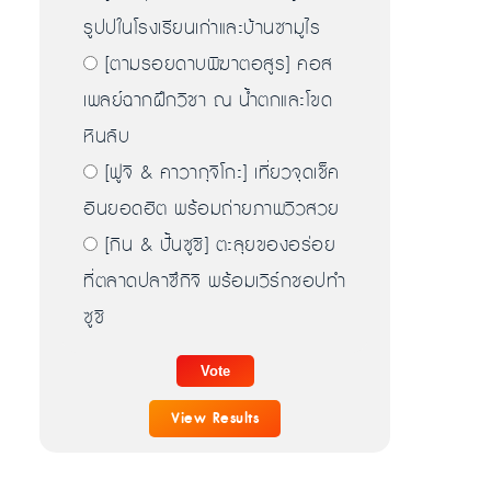
รูปปในโรงเรียนเก่าและบ้านซามูไร
[ตามรอยดาบพิฆาตอสูร] คอส
เพลย์ฉากฝึกวิชา ณ น้ำตกและโขด
หินลับ
[ฟูจิ & คาวากุจิโกะ] เที่ยวจุดเช็ค
อินยอดฮิต พร้อมถ่ายภาพวิวสวย
[กิน & ปั้นซูชิ] ตะลุยของอร่อย
ที่ตลาดปลาซึกิจิ พร้อมเวิร์กชอปทำ
ซูชิ
View Results