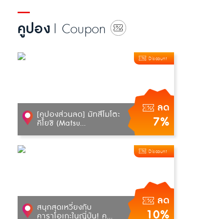
คูปอง
| Coupon
Discount
ลด
[คูปองส่วนลด] มัทสึโมโตะ
7%
คิโยชิ (Matsu...
Discount
ลด
สนุกสุดเหวี่ยงกับ
10%
คาราโอเกะในญี่ปุ่น! ค...