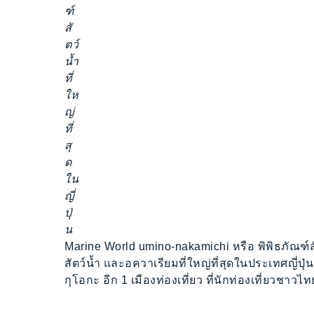
ฑ์
สั
ตว์
น้ำ
ที่
ให
ญ่
ที่
สุ
ด
ใน
ญี่
ปุ่
น
Marine World umino-nakamichi หรือ พิพิธภัณฑ์สัตว
สัตว์น้ำ และอควาเรียมที่ใหญ่ที่สุดในประเทศญี่ปุ่น โด
กุโอกะ อีก 1 เมืองท่องเที่ยว ที่นักท่องเที่ยวชาวไทยร