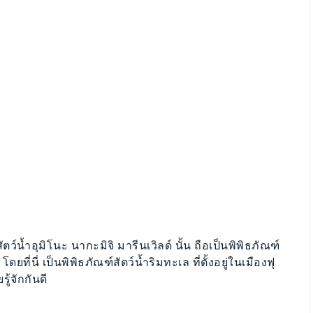
์น้ำอุมิโนะ นากะมิจิ มารีนเวิลด์ นั้น ถือเป็นพิพิธภัณฑ์
ยที่นี่ เป็นพิพิธภัณฑ์สัตว์น้ำริมทะเล ที่ตั้งอยู่ในเมืองฟุ
ู้จักกันดี