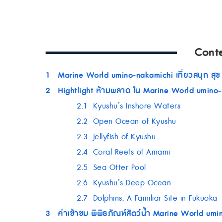
Cont
1
Marine World umino-nakamichi เที่ยวสนุก สุ
2
Hightlight ห้ามพลาด ใน Marine World umino
2.1
Kyushu’s Inshore Waters
2.2
Open Ocean of Kyushu
2.3
Jellyfish of Kyushu
2.4
Coral Reefs of Amami
2.5
Sea Otter Pool
2.6
Kyushu’s Deep Ocean
2.7
Dolphins: A Familiar Site in Fukuoka
3
ค่าเข้าชม พิพิธภัณฑ์สัตว์น้ำ Marine World um