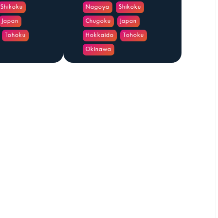
Shikoku
Nagoya
Shikoku
Japan
Chugoku
Japan
Tohoku
Hokkaido
Tohoku
Okinawa