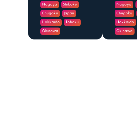
Nagoya
Shikoku
Nagoya
Chugoku
Japan
Chugoku
Hokkaido
Tohoku
Hokkaido
Okinawa
Okinawa