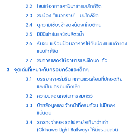
2.2
โซนให้อาหารคาปิบาร่าแบบใกล้ชิด
2.3
ชมน้อง “แมวทราย” แบบใกล้ชิด
2.4
ดูความเชื่องช้าของน้องสล็อตกัน
2.5
มีมินิฟาร์มและโซนสัตว์น้ำ
2.6
รับชม พร้อมป้อนอาหารให้กับน้องแพนด้าแดง
แบบใกล้ชิด
2.7
ชมการแสดงให้อาหารและฝึกนกแก้ว
3
จุดเด่นที่เหมาะกับครอบครัวและเด็กๆ
3.1
บรรยากาศร่มรื่น สภาพแวดล้อมที่ปลอดภัย
และเป็นมิตรกับเด็กเล็ก
3.2
ความปลอดภัยในการชมสัตว์
3.3
ป้ายข้อมูลและเจ้าหน้าที่ครบถ้วน ไม่มีหลง
แน่นอน
3.4
รถรางจำลองรถไฟสายโอกินาว่าเก่า
(Okinawa Light Railway) ให้นั่งรอบสวน