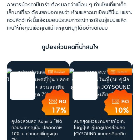
อาหารน้องคาปินาร่า ต้องบอกว่าเพื่อน ๆ ท่านไหนที่พาเด็ก
เล็กมาเที่ยว ต้องขอบอกเลยว่า ห้ามพลาดมาเยือนที่นี่นะ เพราะ
สวนสัตว์แห่งนี้พร้อมมอบประสบการณ์การเรียนรู้แบบเพลิด
เลินให้ทั้งคุณพ่อคุณแม่และคุณหนูๆได้อย่างดีเยี่ยม
คูปองส่วนลดที่น่าสนใจ
Discount
Discount
ลด
ลด
17%
10%
คูปองส่วนลด Kojima ใช้ได้
สนุกสุดเหวี่ยงกับคาราโอเกะ
[
ทั่วประเทศญี่ปุ่น ปลอดภาษี
ในญี่ปุ่น! คู่มือคูปองส่วนลด
แ
10% + ส่วนลดเพิ่มสูงสุด
JOYSOUND แบบละเอียดยิบ
ญ