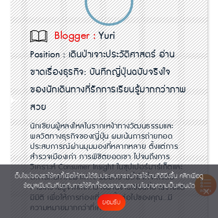
Blogger :
Yuri
Position :
เดินป่าเจาะประวัติศาสตร์ อ่าน
ขาดเรื่องธุรกิจ: บันทึกญี่ปุ่นฉบับจริงใจ
ของนักเดินทางที่รักการเรียนรู้มากกว่าภาพ
สวย
นักเขียนผู้หลงใหลในรากเหง้าทางวัฒนธรรมและ
พลวัตทางธุรกิจของญี่ปุ่น ผมเน้นการถ่ายทอด
ประสบการณ์ผ่านมุมมองที่หลากหลาย ตั้งแต่การ
สำรวจเมืองเก่า การพิชิตยอดเขา ไปจนถึงการ
วิเคราะห์ Consumer Insight ในซุปเปอร์มาร์เก็ตและ
ตลาดสินค้าเฉพาะทาง ผมมีความตั้งใจที่จะส่งต่อ
เว็บไซต์ของเราใช้คุกกี้เพื่อให้ท่านได้รับประสบการณ์การใช้งานที่ดียิ่งขึ้น คลิกเพื่อดู
ข้อมูลเพิ่มเติมเกี่ยวกับการใช้คุ๊กกี้ของเราผ่านทาง
สาระความรู้จากโลกกว้างผ่านงานเขียนที่อ่านง่ายแต่
นโยบายความเป็นส่วนตัว
INDEX
มีมิติ เพื่อให้การท่องเที่ยวครั้งต่อไปของคุณ...มี
ยอมรับ
ความหมายมากกว่าที่เคย