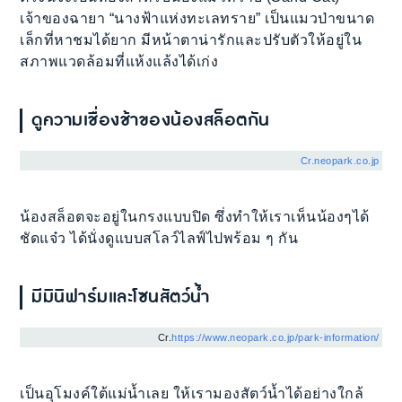
เจ้าของฉายา “นางฟ้าแห่งทะเลทราย” เป็นแมวป่าขนาด
เล็กที่หาชมได้ยาก มีหน้าตาน่ารักและปรับตัวให้อยู่ใน
สภาพแวดล้อมที่แห้งแล้งได้เก่ง
ดูความเชื่องช้าของน้องสล็อตกัน
Cr.neopark.co.jp
น้องสล็อตจะอยู่ในกรงแบบปิด ซึ่งทำให้เราเห็นน้องๆได้
ชัดแจ๋ว ได้นั่งดูแบบสโลว์ไลฟ์ไปพร้อม ๆ กัน
มีมินิฟาร์มและโซนสัตว์น้ำ
Cr.
https://www.neopark.co.jp/park-information/
เป็นอุโมงค์ใต้แม่น้ำเลย ให้เรามองสัตว์น้ำได้อย่างใกล้