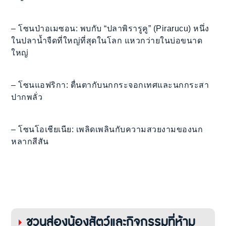
– โซนป่าอเมซอน: พบกับ “ปลาพิรารูคู” (Pirarucu) หนึ่ง
ในปลาน้ำจืดที่ใหญ่ที่สุดในโลก แหวกว่ายในบ่อขนาด
ใหญ่
– โซนแอฟริกา: ตื่นตากับนกกระจอกเทศและนกกระสา
ปากพลั่ว
– โซนโอเชียเนีย: เพลิดเพลินกับความสวยงามของนก
หลากสีสัน
ชวนส่องน้องสัตว์และกิจกรรมที่ห้าม