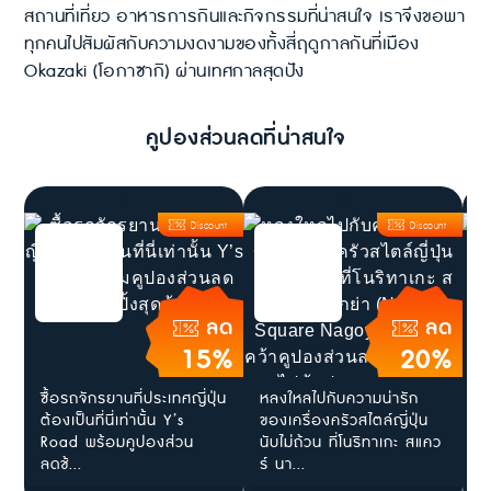
สถานที่เที่ยว อาหารการกินและกิจกรรมที่น่าสนใจ เราจึงขอพา
ทุกคนไปสัมผัสกับความงดงามของทั้งสี่ฤดูกาลกันที่เมือง
Okazaki (โอกาซากิ) ผ่านเทศกาลสุดปัง
คูปองส่วนลดที่น่าสนใจ
Discount
Discount
ลด
ลด
15%
20%
ซื้อรถจักรยานที่ประเทศญี่ปุ่น
หลงใหลไปกับความน่ารัก
[
ต้องเป็นที่นี่เท่านั้น Y’s
ของเครื่องครัวสไตล์ญี่ปุ่น
T
Road พร้อมคูปองส่วน
นับไม่ถ้วน ที่โนริทาเกะ สแคว
N
ลดช้...
ร์ นา...
G
อ