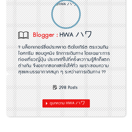
Blogger :
HWA ハワ
? บล็อกเกอร์ชื่อประหลาด ติดโยเกิร์ต ตระเวนกิน
ไอศกรีม ชอบดูหนัง รักการเดินทาง โดยเฉพาะการ
ท่องเที่ยวญี่ปุ่น ประเทศที่ไปกี่ครั้งควาามรู้สึกก็แตก
ต่างกัน จึงอยากซอกแซกไปให้ทั่ว เพราะชอบความ
สุขและบรรยากาศสนุก ๆ ระหว่างการเดินทาง ??
298 Posts
ดูบทความ HWA ハワ