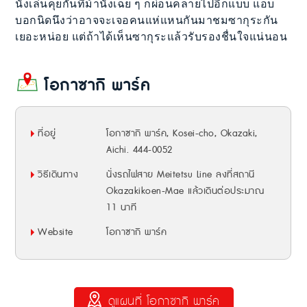
นั่งเล่นคุยกันที่ม้านั่งเฉย ๆ ก็ผ่อนคลายไปอีกแบบ แอบ
บอกนิดนึงว่าอาจจะเจอคนแห่แหนกันมาชมซากุระกัน
เยอะหน่อย แต่ถ้าได้เห็นซากุระแล้วรับรองชื่นใจแน่นอน
โอกาซากิ พาร์ค
ที่อยู่
โอกาซากิ พาร์ค, Kosei-cho, Okazaki,
Aichi. 444-0052
วิธีเดินทาง
นั่งรถไฟสาย Meitetsu Line ลงที่สถานี
Okazakikoen-Mae แล้วเดินต่อประมาณ
11 นาที
Website
โอกาซากิ พาร์ค
ดูแผนที่ โอกาซากิ พาร์ค