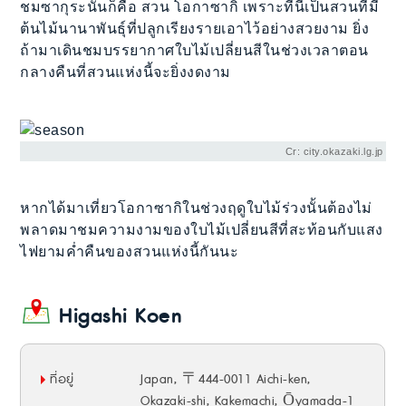
ชมซากุระนั่นก็คือ สวน โอกาซากิ เพราะที่นี่เป็นสวนที่มี
ต้นไม้นานาพันธุ์ที่ปลูกเรียงรายเอาไว้อย่างสวยงาม ยิ่ง
ถ้ามาเดินชมบรรยากาศใบไม้เปลี่ยนสีในช่วงเวลาตอน
กลางคืนที่สวนแห่งนี้จะยิ่งงดงาม
Cr: city.okazaki.lg.jp
หากได้มาเที่ยวโอกาซากิในช่วงฤดูใบไม้ร่วงนั้นต้องไม่
พลาดมาชมความงามของใบไม้เปลี่ยนสีที่สะท้อนกับแสง
ไฟยามค่ำคืนของสวนแห่งนี้กันนะ
Higashi Koen
ที่อยู่
Japan, 〒444-0011 Aichi-ken,
Okazaki-shi, Kakemachi, Ōyamada-1