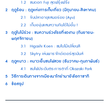
1.2
ชมดอก Fuji สุดฟรุ้งฟริ้ง
2
ฤดูร้อน : ฤดูแห่งการเก็บเกี่ยว (มิถุนายน-สิงหาคม)
2.1
จับปลาอายุแสนอร่อย (Ayu)
2.2
เก็บองุ่นแสนหวานกินได้ไม่อั้น !
3
ฤดูใบไม้ร่วง : ชมความร่วงโรยที่งดงาม (กันยายน-
พฤศจิกายน)
3.1
Higashi Koen : ชมใบไม้เปลี่ยนสี
3.2
Skytry เล่นพาราไกด์เดอร์สุดมันส์
4
ฤดูหนาว : หนาวเย็นชมไฟสวย (ธันวาคม-กุมภาพันธ์)
4.1
ชมไฟประดับตระการตาที่ Okazaki Park
5
วิธีการเดินทางจากเมืองนาโกย่ามายังโอกาซากิ
6
ข้อสรุป