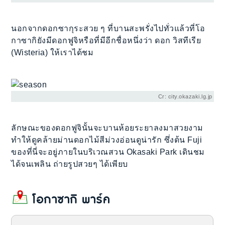
นอกจากดอกซากุระสวย ๆ ที่บานสะพรั่งไปทั่วแล้วที่โอ
กาซากิยังมีดอกฟูจิหรือที่มีอีกชื่อหนึ่งว่า ดอก วิสทีเรีย
(Wisteria) ให้เราได้ชม
Cr: city.okazaki.lg.jp
ลักษณะของดอกฟูจินั้นจะบานห้อยระยาลงมาสวยงาม
ทำให้ดูคล้ายม่านดอกไม้สีม่วงอ่อนดูน่ารัก ซึ่งต้น Fuji
ของที่นี่จะอยู่ภายในบริเวณสวน Okasaki Park เดินชม
ได้จนเพลิน ถ่ายรูปสวยๆ ได้เพียบ
โอกาซากิ พาร์ค