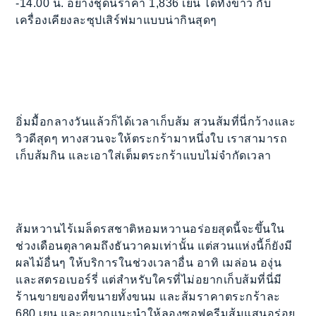
-14.00 น. อย่างชุดนี้ราคา 1,836 เยน ได้ทั้งข้าว กับ
เครื่องเคียงละซุปเสิร์ฟมาแบบน่ากินสุดๆ
อิ่มมื้อกลางวันแล้วก็ได้เวลาเก็บส้ม สวนส้มที่นี่กว้างและ
วิวดีสุดๆ ทางสวนจะให้ตระกร้ามาหนึ่งใบ เราสามารถ
เก็บส้มกิน และเอาใส่เต็มตระกร้าแบบไม่จำกัดเวลา
ส้มหวานไร้เมล็ดรสชาติหอมหวานอร่อยสุดนี้จะขึ้นใน
ช่วงเดือนตุลาคมถึงธันวาคมเท่านั้น แต่สวนแห่งนี้ก็ยังมี
ผลไม้อื่นๆ ให้บริการในช่วงเวลาอื่น อาทิ เมล่อน องุ่น
และสตรอเบอร์รี่ แต่สำหรับใครที่ไม่อยากเก็บส้มที่นี่มี
ร้านขายของที่ขนายทั้งขนม และส้มราคาตระกร้าละ
680 เยน และอยากแนะนำให้ลองซอฟครีมส้มแสนอร่อย