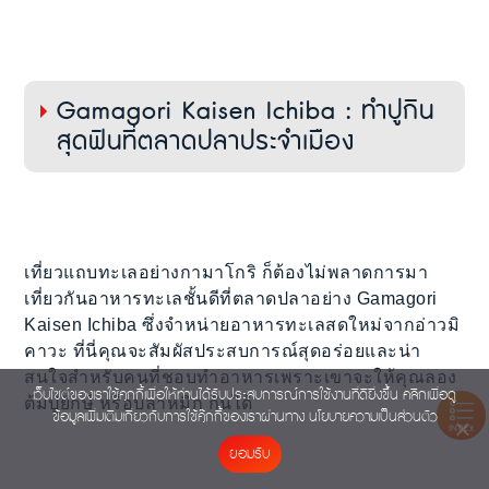
Gamagori Kaisen Ichiba : ทำปูกิน
สุดฟินที่ตลาดปลาประจำเมือง
เที่ยวแถบทะเลอย่างกามาโกริ ก็ต้องไม่พลาดการมา
เที่ยวกันอาหารทะเลชั้นดีที่ตลาดปลาอย่าง Gamagori
Kaisen Ichiba ซึ่งจำหน่ายอาหารทะเลสดใหม่จากอ่าวมิ
คาวะ ที่นี่คุณจะสัมผัสประสบการณ์สุดอร่อยและน่า
สนใจสำหรับคนที่ชอบทำอาหารเพราะเขาจะให้คุณลอง
เว็บไซต์ของเราใช้คุกกี้เพื่อให้ท่านได้รับประสบการณ์การใช้งานที่ดียิ่งขึ้น คลิกเพื่อดู
ต้มปูยักษ์ หรือปลาหมึก กันได้
ข้อมูลเพิ่มเติมเกี่ยวกับการใช้คุ๊กกี้ของเราผ่านทาง
นโยบายความเป็นส่วนตัว
INDEX
ยอมรับ