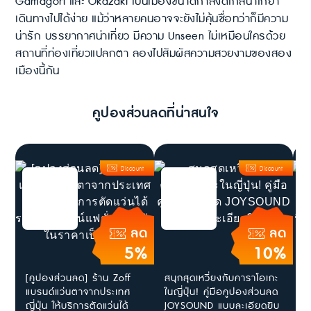
Gamagori และ Okazaki เป็นเมืองขนาดกำลังดีใกล้นาโกย่า
เดินทางไปได้ง่าย แม้ว่าหลายคนอาจจะยังไม่คุ้นชื่อทว่าก็มีความ
น่ารัก บรรยากาศน่าเที่ยว มีความ Unseen ไม่เหมือนใครด้วย
สถานที่ท่องเที่ยวแปลกตา ลองไปสัมผัสความสวยงามของสอง
เมืองนี้กัน
คูปองส่วนลดที่น่าสนใจ
Discount
Discount
ลด
ลด
5%
10%
[คูปองส่วนลด] ร้าน Zoff
สนุกสุดเหวี่ยงกับคาราโอเกะ
[
แบรนด์แว่นตาจากประเทศ
ในญี่ปุ่น! คู่มือคูปองส่วนลด
โ
ญี่ปุ่น ให้บริการตัดแว่นได้
JOYSOUND แบบละเอียดยิบ
ร