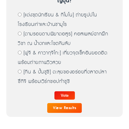
ญี่ปุ่น?
[แต่งชุดนักเรียน & กิโมโน] ถ่ายรูปปใน
โรงเรียนเก่าและบ้านซามูไร
[ตามรอยดาบพิฆาตอสูร] คอสเพลย์ฉากฝึก
วิชา ณ น้ำตกและโขดหินลับ
[ฟูจิ & คาวากุจิโกะ] เที่ยวจุดเช็คอินยอดฮิต
พร้อมถ่ายภาพวิวสวย
[กิน & ปั้นซูชิ] ตะลุยของอร่อยที่ตลาดปลา
ซึกิจิ พร้อมเวิร์กชอปทำซูชิ
View Results