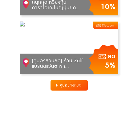
สนุกสุดเหวี่ยงกับ
10%
คาราโอเกะในญี่ปุ่น! ค...
Discount
ลด
[คูปองส่วนลด] ร้าน Zoff
5%
แบรนด์แว่นตาจา...
คูปองทั้งหมด