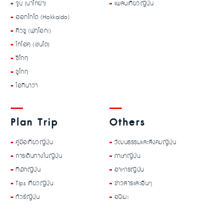
จูบุ (นาโกย่า)
แพลนเที่ยวญี่ปุ่น
ฮอกไกโด (Hokkaido)
คิวชู (ฟุกุโอกะ)
โทโฮคุ (เซนได)
ชิโกกุ
ชูโกกุ
โอกินาว่า
Plan Trip
Others
คู่มือเที่ยวญี่ปุ่น
วัฒนธรรมและสังคมญี่ปุ่น
การเดินทางในญี่ปุ่น
ภาษาญี่ปุ่น
ที่พักญี่ปุ่น
อาหารญี่ปุ่น
Tips เที่ยวญี่ปุ่น
ข่าวสารและอื่นๆ
ทัวร์ญี่ปุ่น
อนิเมะ