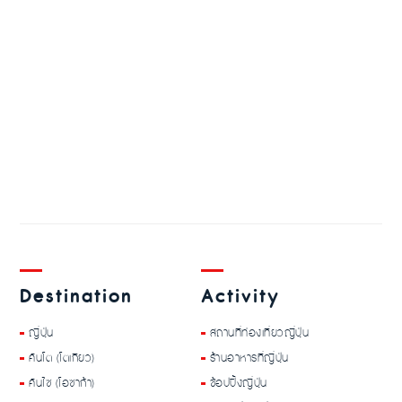
Destination
Activity
ญี่ปุ่น
สถานที่ท่องเที่ยวญี่ปุ่น
คันโต (โตเกียว)
ร้านอาหารที่ญี่ปุ่น
คันไซ (โอซาก้า)
ช้อปปิ้งญี่ปุ่น