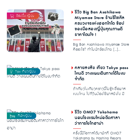
รีวิว Big Ban Asahikawa
Miyamae Store ร้านรีไซเคิล
ครบวงจรแห่งฮอกไกโด ช้อป
ของมือสองญี่ปุ่นคุณภาพดี
ราคาโดนใจ !
Big Ban Asahikawa Miyamae Store
คืออะไร? ทำไมนักช้อปไทย […]...
คลายสงสัย เที่ยว Tokyo pass
ไหนดี วางแผนเดินทางได้ในงบ
จำกัด
ถ้าเที่ยวโตเกียวคราวนี้ไม่รู้จะซื้อพาส
แบบไหน ไปกี่วันต้องใช้พาสยังไง มี
คำถามใน...
รีวิว OMO7 Yokohama
นอนโรงแรมใหม่อดีตศาลา
ว่าการโยโกฮาม่า
ครั้งนี้มีโอกาสได้มาพักที่ OMO7
Yokohama by Hoshino Resorts