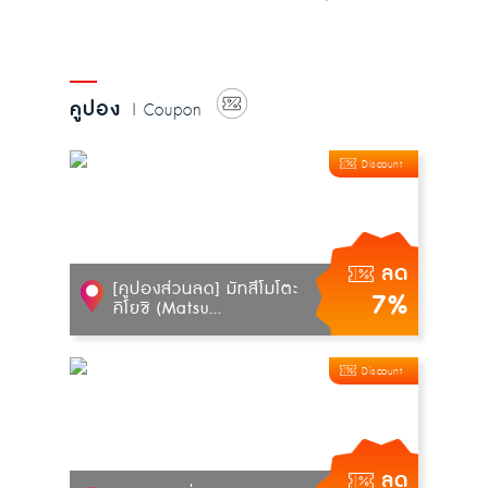
โรงแรมใหม่ในโยโกฮา...
คูปอง
| Coupon
Discount
ลด
[คูปองส่วนลด] มัทสึโมโตะ
7%
คิโยชิ (Matsu...
Discount
ลด