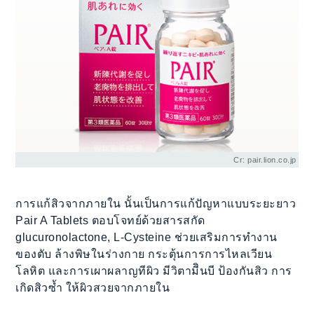
Cr: pair.lion.co.jp
การแก้สิวจากภายใน นั้นเป็นการแก้ปัญหาแบบระยะยาว
Pair A Tablets ตอบโจทย์ด้วยสารสกัด
glucuronolactone, L-Cysteine ช่วยเสริมการทำงาน
ของตับ ล้างพิษในร่างกาย กระตุ้นการการไหลเวียน
โลหิต และการเผาผลาญทีผิว มีวิตามีินบี ป้องกันสิว การ
เกิดสิวซ้ำ ให้ผิวสวยจากภายใน