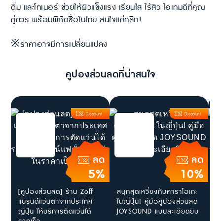
ดื่ม และโทเนอร์ ช่วยให้ผิวแข็งแรง เรียนใส ไร้สิว ไอเทมดีที่คุณ
คู่ควร พร้อมพิกัดซื้อในไทย สนใจแค่คลิก!
※ราคาอาจมีการเปลี่ยนแปลง
คูปองส่วนลดที่น่าสนใจ
Discount
Discount
ลด
ลด
5%
10%
[คูปองส่วนลด] ร้าน Zoff
สนุกสุดเหวี่ยงกับคาราโอเกะ
[
แบรนด์แว่นตาจากประเทศ
ในญี่ปุ่น! คู่มือคูปองส่วนลด
โ
ญี่ปุ่น ให้บริการตัดแว่นได้
JOYSOUND แบบละเอียดยิบ
ร