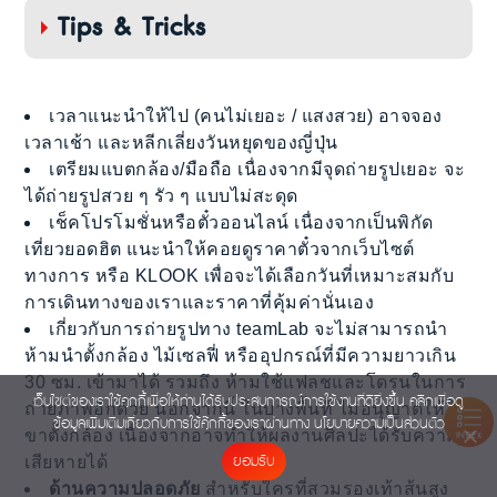
Tips & Tricks
เวลาแนะนำให้ไป (คนไม่เยอะ / แสงสวย) อาจจอง
เวลาเช้า และหลีกเลี่ยงวันหยุดของญี่ปุ่น
เตรียมแบตกล้อง/มือถือ เนื่องจากมีจุดถ่ายรูปเยอะ จะ
ได้ถ่ายรูปสวย ๆ รัว ๆ แบบไม่สะดุด
เช็คโปรโมชั่นหรือตั๋วออนไลน์ เนื่องจากเป็นพิกัด
เที่ยวยอดฮิต แนะนำให้คอยดูราคาตั๋วจากเว็บไซต์
ทางการ หรือ KLOOK เพื่อจะได้เลือกวันที่เหมาะสมกับ
การเดินทางของเราและราคาที่คุ้มค่านั่นเอง
เกี่ยวกับการถ่ายรูปทาง teamLab จะไม่สามารถนำ
ห้ามนำตั้งกล้อง ไม้เซลฟี่ หรืออุปกรณ์ที่มีความยาวเกิน
30 ซม. เข้ามาได้ รวมถึง ห้ามใช้แฟลชและโดรนในการ
เว็บไซต์ของเราใช้คุกกี้เพื่อให้ท่านได้รับประสบการณ์การใช้งานที่ดียิ่งขึ้น คลิกเพื่อดู
ถ่ายภาพอีกด้วย นอกจากนี้ ในบางพื้นที่ ไม่อนุญาตให้ใช้
ข้อมูลเพิ่มเติมเกี่ยวกับการใช้คุ๊กกี้ของเราผ่านทาง
นโยบายความเป็นส่วนตัว
ขาตั้งกล้อง เนื่องจากอาจทำให้ผลงานศิลปะได้รับความ
INDEX
ยอมรับ
เสียหายได้
ด้านความปลอดภัย
สำหรับใครที่สวมรองเท้าส้นสูง