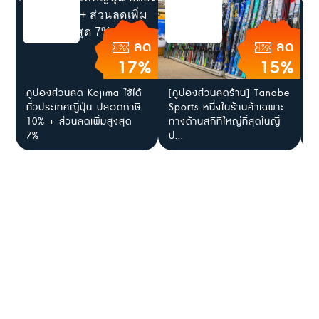
ลด
ลด
17%
15%
คูปองส่วนลด Kojima ใช้ได้
[คูปองส่วนลดร้าน] Tanabe
ซ
ทั่วประเทศญี่ปุ่น ปลอดภาษี
Sports หนึ่งในร้านค้าเฉพาะ
ต้
10% + ส่วนลดเพิ่มสูงสุด
ทางด้านสกีที่ใหญ่ที่สุดในญี่
R
7%
ป...
ล