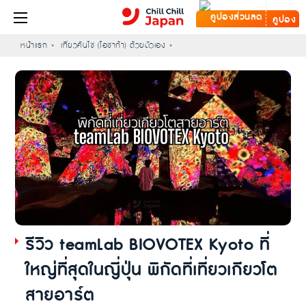
คูปอง
หน้าแรก
เที่ยวคันไซ (โอซาก้า) ด้วยตัวเอง
รีวิว teamLab BIOVOTEX Kyoto ที่
ใหญ่ที่สุดในญี่ปุ่น พิกัดที่เที่ยวเกียวโต
สายอาร์ต