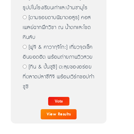
รูปปในโรงเรียนเก่าและบ้านซามูไร
[ตามรอยดาบพิฆาตอสูร] คอส
เพลย์ฉากฝึกวิชา ณ น้ำตกและโขด
หินลับ
[ฟูจิ & คาวากุจิโกะ] เที่ยวจุดเช็ค
อินยอดฮิต พร้อมถ่ายภาพวิวสวย
[กิน & ปั้นซูชิ] ตะลุยของอร่อย
ที่ตลาดปลาซึกิจิ พร้อมเวิร์กชอปทำ
ซูชิ
View Results