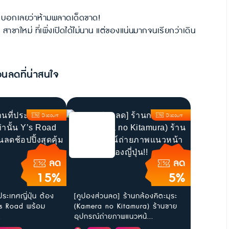
ท์ บอกเลยว่าห้ามพลาดเด็ดขาด!
ขาใหม่ ที่เพิ่งเปิดได้ไม่นาน แต่ของแน่นมากจนเรียกว่าเดิน
วนลดที่น่าสนใจ
Discount
Discount
ลด
ลด
15%
5%
ประเทศญี่ปุ่น ต้อง
[คูปองส่วนลด] ร้านกล้องคิตะมุระ
น Y’s Road พร้อม
(Kamera no Kitamura) ร้านขาย
.
อุปกรณ์ถ่ายภาพแนวหน้...