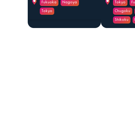
Fukuoka
Nagoya
Tokyo
F
Tokyo
Chugoku
Shikoku