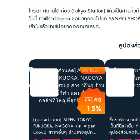
ใครมา สถานีโตเกียว (Tokyo Station) แล้วเป็นสายคิ้ว
วันนี้ ChillChillJapan ขอพาทุกคนไปบุก SANRIO SHOP สา
เข้าไปแล้วแทบไม่อยากออกมาเลยค่ะ
คูปองส่
Discount
ลด
15%
[คูปองส่วนลด] ALPEN TOKYO,
ซื้อรถจักรยานที่
FUKUOKA, NAGOYA และ Alpen
เป็นที่นี่เท่านั้
Group สาขาอื่นๆ ร้านขายอุปก...
คูปองส่วนลดช้..