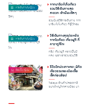
จากนาริตะไปโตเกียว
รวมวิธีเดินทางสุด
สะดวก เข้าเมืองชิลๆ
รวมมิตรวิธีการเดินทาง จาก
นาริตะไปโตเกียว ที่รู้ไว้ก่อน
ออกเดินทางแล้วรับรองไม่ม...
วิธีเดินทางสุดประหยัด
จากโตเกียว เที่ยวฟูจิ ที่
คาวากูจิโกะ
ทริป เที่ยวฟูจิ คราวนี้ไม่มี
หลง เพราะเรารวบรวมวิธี
การเดินทางจากกรุงโตเกียว
ไปยั...
รีวิวตึกม่วงทาเคยะ พิกัด
เดียวรวมของต้องซื้อ
เช็คก่อนช้อป
Takeya ร้านค้าปลอดภาษี
ขนาดใหญ่ใจกลางเมือง มา
พร้อมเอกลักษณ์อย่าง
อาคารสีม่วงสะดุ...