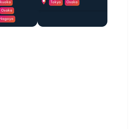
ukuoka
Tokyo
Osaka
Osaka
Nagoya