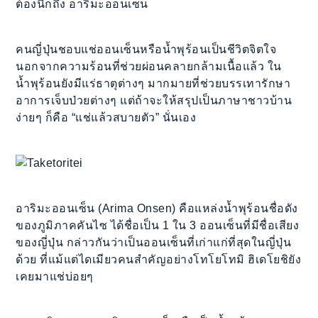
ต้องนึกถึง อาริมะออนเซ็น
คนญี่ปุ่นชอบแช่ออนเซ็นหรือน้ำพุร้อนเป็นชีวิตจิตใจ
นอกจากความร้อนที่ช่วยผ่อนคลายกล้ามเนื้อแล้ว ใน
น้ำพุร้อนยังมีแร่ธาตุต่างๆ มากมายที่ช่วยบรรเทารักษา
อาการเจ็บป่วยต่างๆ แต่ถ้าจะให้สรุปเป็นภาษาชาวบ้าน
ง่ายๆ ก็คือ “แช่แล้วสบายตัว” นั่นเอง
อาริมะออนเซ็น (Arima Onsen) คือแหล่งน้ำพุร้อนชื่อดัง
ของภูมิภาคคันไซ ได้ชื่อเป็น 1 ใน 3 ออนเซ็นที่มีชื่อเสียง
ของญี่ปุ่น กล่าวกันว่าเป็นออนเซ็นที่เก่าแก่ที่สุดในญี่ปุ่น
ด้วย ที่แม้แต่ไดเมียวคนสำคัญอย่างโทโยโทมิ ฮิเดโยชิยัง
เคยมาแช่บ่อยๆ