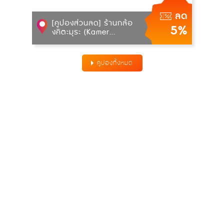
ลด
[คูปองส่วนลด] ร้านกล้อ
5%
งคิตะมุระ (Kamer...
คูปองทั้งหมด