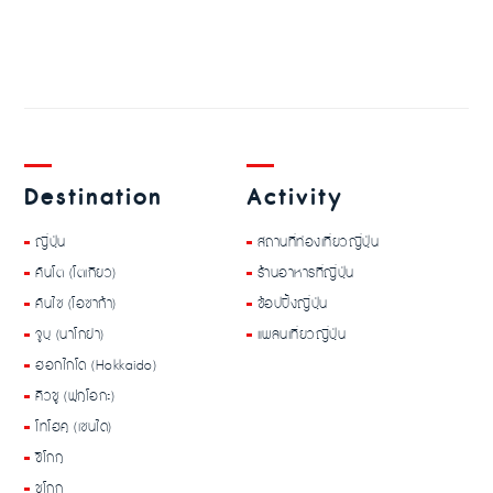
Destination
Activity
ญี่ปุ่น
สถานที่ท่องเที่ยวญี่ปุ่น
คันโต (โตเกียว)
ร้านอาหารที่ญี่ปุ่น
คันไซ (โอซาก้า)
ช้อปปิ้งญี่ปุ่น
จูบุ (นาโกย่า)
แพลนเที่ยวญี่ปุ่น
ฮอกไกโด (Hokkaido)
คิวชู (ฟุกุโอกะ)
โทโฮคุ (เซนได)
ชิโกกุ
ชูโกกุ