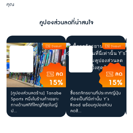
คุณ
คูปองส่วนลดที่น่าสนใจ
Discount
Discount
ลด
ลด
15%
15%
[คูปองส่วนลดร้าน] Tanabe
ซื้อรถจักรยานที่ประเทศญี่ปุ่น
ค
Sports หนึ่งในร้านค้าเฉพาะ
ต้องเป็นที่นี่เท่านั้น Y’s
ท
ทางด้านสกีที่ใหญ่ที่สุดในญี่
Road พร้อมคูปองส่วน
1
ป...
ลดช้...
7