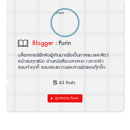
Blogger :
Purin
บล็อกเกอร์ฝึกหัดผู้เกิดมาเพื่อเป็นทาสแมวและสัตว์
หน้าขนทุกชนิด อ่านหนังสือเวลาเหงา เวลาเศร้า
ชอบทำคุกกี้ ชอบของหวานและสารพัดของกุ๊กกิ๊ก
63 Posts
ดูบทความ Purin