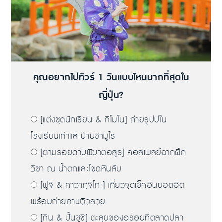
คุณอยากไปทัวร์ 1 วันแบบไหนมากที่สุดใน
ญี่ปุ่น?
[แต่งชุดนักเรียน & กิโมโน] ถ่ายรูปปใน
โรงเรียนเก่าและบ้านซามูไร
[ตามรอยดาบพิฆาตอสูร] คอสเพลย์ฉากฝึก
วิชา ณ น้ำตกและโขดหินลับ
[ฟูจิ & คาวากุจิโกะ] เที่ยวจุดเช็คอินยอดฮิต
พร้อมถ่ายภาพวิวสวย
[กิน & ปั้นซูชิ] ตะลุยของอร่อยที่ตลาดปลา