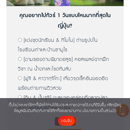
คุณอยากไปทัวร์ 1 วันแบบไหนมากที่สุดใน
ญี่ปุ่น?
[แต่งชุดนักเรียน & กิโมโน] ถ่ายรูปปใน
โรงเรียนเก่าและบ้านซามูไร
[ตามรอยดาบพิฆาตอสูร] คอสเพลย์ฉากฝึก
วิชา ณ น้ำตกและโขดหินลับ
[ฟูจิ & คาวากุจิโกะ] เที่ยวจุดเช็คอินยอดฮิต
พร้อมถ่ายภาพวิวสวย
[กิน & ปั้นซูชิ] ตะลุยของอร่อยที่ตลาดปลา
เว็บไซต์ของเราใช้คุกกี้เพื่อให้ท่านได้รับประสบการณ์การใช้งานที่ดียิ่งขึ้น คลิกเพื่อดู
ซึกิจิ พร้อมเวิร์กชอปทำซูชิ
ข้อมูลเพิ่มเติมเกี่ยวกับการใช้คุ๊กกี้ของเราผ่านทาง
นโยบายความเป็นส่วนตัว
INDEX
ยอมรับ