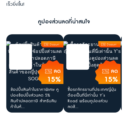
เร็วยิ่งขึ้น!
คูปองส่วนลดที่น่าสนใจ
Discount
Discount
ลด
ลด
15%
15%
ช้อปปิ้งสินค้าในราคาพิเศษ คู
ซื้อรถจักรยานที่ประเทศญี่ปุ่น
[
ปองช้อปปิ้งส่วนลด 5%
ต้องเป็นที่นี่เท่านั้น Y’s
ต
สินค้าปลอดภาษี สำหรับสิน
Road พร้อมคูปองส่วน
K
ค้าในห้...
ลดช้...
ถ