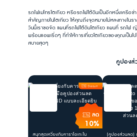
รถไฟเมโทรโตเกียว หรือรถไฟใต้ดินเป็นอีกหนึ่งเครือข่า
สำคัญภายในโตเกียว ให้คุณถึงจุดหมายไม่หลงทางในราคาป
วันนี้เราขอจัด แผนที่รถไฟใต้ดินโตเกียว แผนที่ รถไฟ ญ
พร้อมแอพเริ่ดๆ ที่ทำให้การเที่ยวโตเกียวของคุณเป็นไป
สบายสุดๆ
คูปองส่
Discount
ลด
10%
สนุกสุดเหวี่ยงกับคาราโอเกะใน
[คูปองส่วนลด] ม