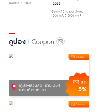
2026
อัพเดท 10 แบรนด์ น้ำหอม
ญี่ปุ่น ฉบับปี 2026 เจาะลึก
เอกลักษณ์ความหอมละมุน
พร้อมไก...
คูปอง
| Coupon
Discount
ลด
[คูปองส่วนลด] ร้าน Zoff
5%
แบรนด์แว่นตาจา...
Discount