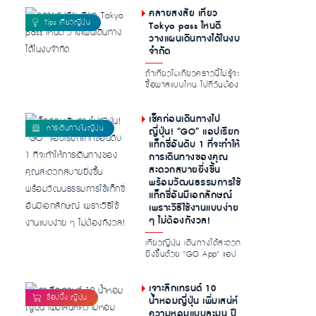
เยอ...
คลายสงสัย เที่ยว
Tokyo pass ไหนดี
วางแผนเดินทางได้ในงบ
จำกัด
ถ้าเที่ยวโตเกียวคราวนี้ไม่รู้จะ
ซื้อพาสแบบไหน ไปกี่วันต้อง
ใช้พาสยังไง มีคำถามใน...
เช็คก่อนเดินทางไป
ญี่ปุ่น! “GO” แอปเรียก
แท็กซี่อันดับ 1 ที่จะทำให้
การเดินทางของคุณ
สะดวกสบายยิ่งขึ้น
พร้อมวัฒนธรรมการใช้
แท็กซี่อันมีเอกลักษณ์
เพราะวิธีใช้งานแบบง่าย
ๆ ไม่ต้องกังวล!
เที่ยวญี่ปุ่น เดินทางได้สะดวก
ยิ่งขึ้นด้วย "GO App" แอป
เรียกแท็กซี่อันดับหนึ่งข...
เจาะลึกเทรนด์ 10
น้ำหอมญี่ปุ่น เพิ่มเสน่ห์
ความหอมแบบละมุน ปี