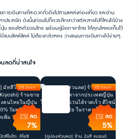
ยการเดินทางที่สะดวกทั่วถึงไปตามแหล่งท่องเที่ยว และย่าน
ระหยัด ดังนั้นก่อนไปก็ควรศึกษาว่าแต่ละสายไปที่ไหนได้บ้าง
ี่ปุ่น ของโตเกียวเมโทร พร้อมคู่มือภาษาไทย ให้คุณโหลดเก็บไว้
ได้แบบชิลล์ชิลล์ ไม่ต้องกลัวหลง วางแผนการเดินทางได้ง่ายๆ
วนลดที่น่าสนใจ
Discount
Discount
ลด
ลด
7%
5%
ัทสึโมโตะ คิโยชิ
[คูปองส่วนลด] ร้าน Zoff แบรนด์