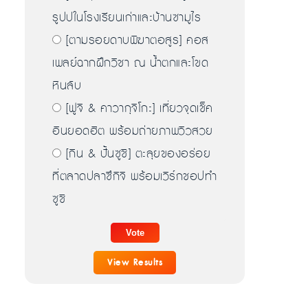
รูปปในโรงเรียนเก่าและบ้านซามูไร
[ตามรอยดาบพิฆาตอสูร] คอส
เพลย์ฉากฝึกวิชา ณ น้ำตกและโขด
หินลับ
[ฟูจิ & คาวากุจิโกะ] เที่ยวจุดเช็ค
อินยอดฮิต พร้อมถ่ายภาพวิวสวย
[กิน & ปั้นซูชิ] ตะลุยของอร่อย
ที่ตลาดปลาซึกิจิ พร้อมเวิร์กชอปทำ
ซูชิ
View Results