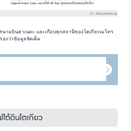
Cr: tokyometro.jp
ตะ สนามบินฮาเนดะ และเกือบทุกสถานีของโตเกียวเมโทร
รองว่าข้อมูลจัดเต็ม
ใต้ดินโตเกียว