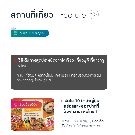
สถานที่เที่ยว
| Feature
วิธีเดินทางสุดประหยัดจากโตเกียว เที่ยวฟูจิ ที่คาวากู
จิโกะ
ทริป เที่ยวฟูจิ คราวนี้ไม่มีหลง เพราะเรารวบรวมวิธีการเดิน
ทางจากกรุงโตเกียวไปยั...
เปิดโผ 10 มาม่าญี่ปุ่น
อร่อยแสงออกปากที่
ต้องกวาดกลับไทย !
พาชิม 10 มาม่าญี่ปุ่น รสเด็ด
ติดท็อปในใจใครหลายๆ คน
การันตีความอร่อย เครื่อง