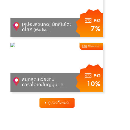
ลด
[คูปองส่วนลด] มัทสึโมโตะ
7%
คิโยชิ (Matsu...
Discount
ลด
สนุกสุดเหวี่ยงกับ
10%
คาราโอเกะในญี่ปุ่น! ค...
คูปองทั้งหมด