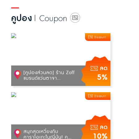
คูปอง
| Coupon
Discount
ลด
[คูปองส่วนลด] ร้าน Zoff
5%
แบรนด์แว่นตาจา...
Discount
ลด
สนุกสุดเหวี่ยงกับ
10%
คาราโอเกะในญี่ปุ่น! ค...