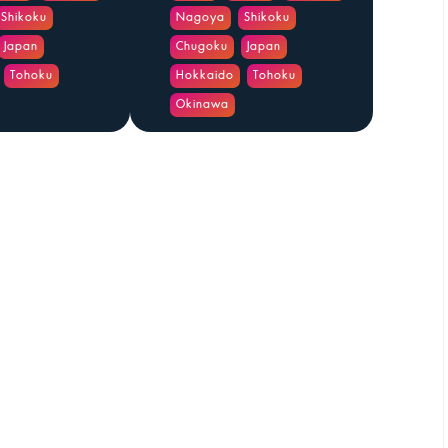
Shikoku
Nagoya
Shikoku
Japan
Chugoku
Japan
Tohoku
Hokkaido
Tohoku
Okinawa