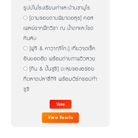
รูปปในโรงเรียนเก่าและบ้านซามูไร
[ตามรอยดาบพิฆาตอสูร] คอส
เพลย์ฉากฝึกวิชา ณ น้ำตกและโขด
หินลับ
[ฟูจิ & คาวากุจิโกะ] เที่ยวจุดเช็ค
อินยอดฮิต พร้อมถ่ายภาพวิวสวย
[กิน & ปั้นซูชิ] ตะลุยของอร่อย
ที่ตลาดปลาซึกิจิ พร้อมเวิร์กชอปทำ
ซูชิ
View Results