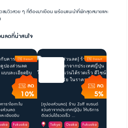
และจุดชมวิวสวย ๆ ที่ต้องมาเยือน พร้อมแนะนำที่พักสุดสบายและ
ง
วนลดที่น่าสนใจ
Discount
Discount
ลด
ลด
10%
5%
ับคาราโอเกะใน
[คูปองส่วนลด] ร้าน Zoff แบรนด์
ูปองส่วนลด
แว่นตาจากประเทศญี่ปุ่น ให้บริการ
ะเอียดยิบ
ตัดแว่นได้รวดเร็ว ...
saka
Fukuoka
Tokyo
Osaka
Fukuoka