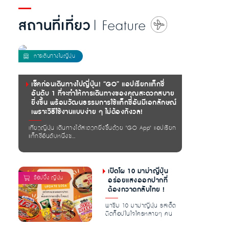
สถานที่เที่ยว
| Feature
เช็คก่อนเดินทางไปญี่ปุ่น! “GO” แอปเรียกแท็กซี่
อันดับ 1 ที่จะทำให้การเดินทางของคุณสะดวกสบาย
ยิ่งขึ้น พร้อมวัฒนธรรมการใช้แท็กซี่อันมีเอกลักษณ์
เพราะวิธีใช้งานแบบง่าย ๆ ไม่ต้องกังวล!
เที่ยวญี่ปุ่น เดินทางได้สะดวกยิ่งขึ้นด้วย "GO App" แอปเรียก
แท็กซี่อันดับหนึ่งข...
เปิดโผ 10 มาม่าญี่ปุ่น
อร่อยแสงออกปากที่
ต้องกวาดกลับไทย !
พาชิม 10 มาม่าญี่ปุ่น รสเด็ด
ติดท็อปในใจใครหลายๆ คน
การันตีความอร่อย เครื่อง