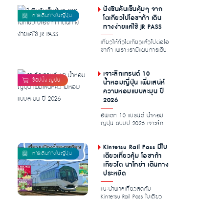
เยอ...
นั่งชินคันเซ็นคุ้มๆ จาก
โตเกียวไปโอซาก้า เดิน
ทางง่ายแค่ใช้ JR PASS
เที่ยวให้ทั่วโตเกียวแล้วไปต่อโอ
ซาก้า เพราะเรามีแผนการเดิน
ทางสุดคุ้มจากโตเกียวไ...
เจาะลึกเทรนด์ 10
น้ำหอมญี่ปุ่น เพิ่มเสน่ห์
ความหอมแบบละมุน ปี
2026
อัพเดท 10 แบรนด์ น้ำหอม
ญี่ปุ่น ฉบับปี 2026 เจาะลึก
เอกลักษณ์ความหอมละมุน
พร้อมไก...
Kintetsu Rail Pass มีใบ
เดียวเที่ยวคุ้ม โอซาก้า
เกียวโต นาโกย่า เดินทาง
ประหยัด
แนะนำพาสเที่ยวสุดคุ้ม
Kintetsu Rail Pass ใบเดียว
ลุยได้ทั่วทั้ง โอซาก้า เกียว
โต...