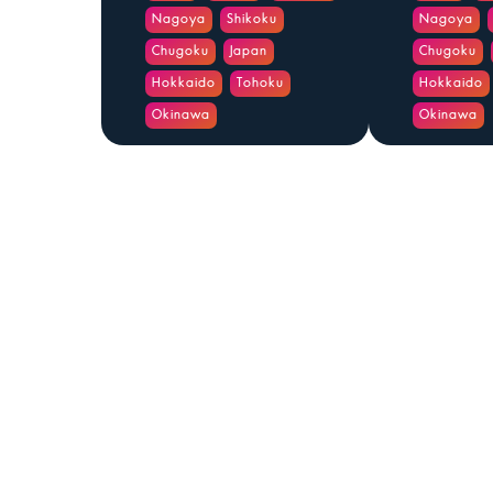
Nagoya
Shikoku
Nagoya
Chugoku
Japan
Chugoku
Hokkaido
Tohoku
Hokkaido
Okinawa
Okinawa