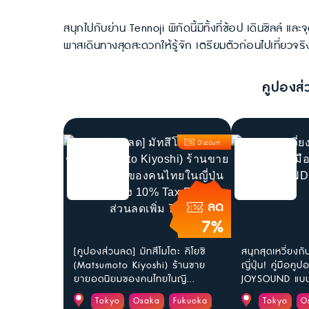
สนุกไปกับย่าน Tennoji พิกัดนี้มีทั้งที่ช้อป เดินชิลล์ 
พาสเดินทางสุดสะดวกให้รู้จัก เตรียมตัวก่อนไปเที่ยวจริ
คูปองส่
Discount
ลด
7%
[คูปองส่วนลด] มัทสึโมโตะ คิโยชิ
สนุกสุดเหวี่ยงก
(Matsumoto Kiyoshi) ร้านขาย
ญี่ปุ่น! คู่มือค
ยายอดนิยมของคนไทยในญี...
JOYSOUND แบบล
Tokyo
Osaka
Fukuoka
Tokyo
O