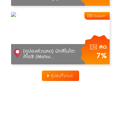
Discount
ลด
[คูปองส่วนลด] มัทสึโมโตะ
7%
คิโยชิ (Matsu...
คูปองทั้งหมด